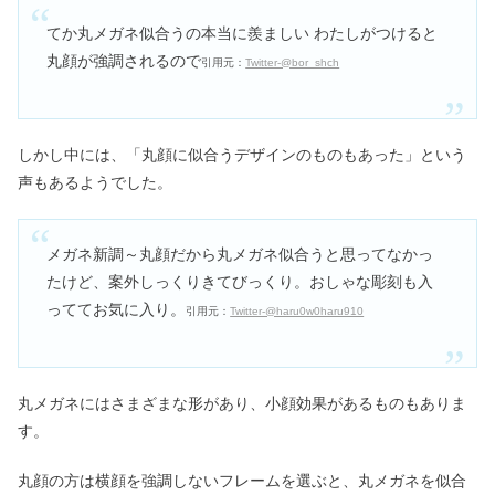
てか丸メガネ似合うの本当に羨ましい わたしがつけると
丸顔が強調されるので
引用元：
Twitter-@bor_shch
しかし中には、「丸顔に似合うデザインのものもあった」という
声もあるようでした。
メガネ新調～丸顔だから丸メガネ似合うと思ってなかっ
たけど、案外しっくりきてびっくり。おしゃな彫刻も入
っててお気に入り。
引用元：
Twitter-@haru0w0haru910
丸メガネにはさまざまな形があり、小顔効果があるものもありま
す。
丸顔の方は横顔を強調しないフレームを選ぶと、丸メガネを似合