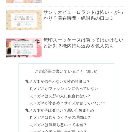
サンリオピューロランドは怖い・がっ
かり？滞在時間・絶叫系の口コミ
無印スーツケースは買ってはいけない
と評判？機内持ち込み＆色人気も
水グミはまずい？味の口コミやカロリ
この記事に書いていること
ーを調査してみた
丸メガネが似合わない女性の特徴は？
丸メガネがファッションに合っていない
ホットヨガLAVAはやばい？インストラ
丸メガネは丸顔の人に似合わない？
クター退職の理由【料金】
丸メガネが小さめ？サイズが合っていない？
丸メガネ女子はダサい？悪い印象まとめ
丸メガネはむかつく？その理由は？
馬油を塗り続けた結果は？効果やデメ
丸メガネは気持ち悪いって本当？
リット｜洗顔の使い方も調査