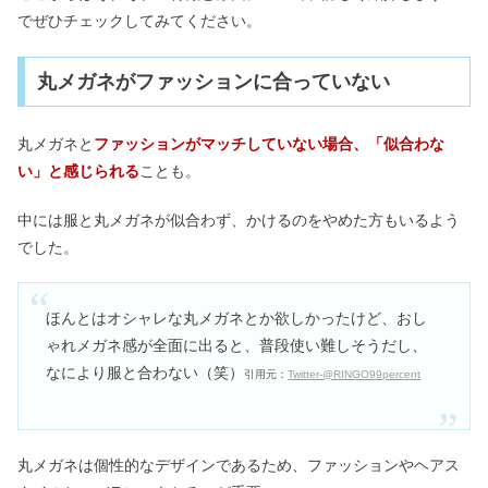
モッズコートのメンズはダサい？おば
でぜひチェックしてみてください。
さんで似合わない人は？
丸メガネがファッションに合っていない
スキニーが似合わない女は骨格ウェー
ブ＆短足？ピチピチはダサい？
丸メガネと
ファッションがマッチしていない場合、「似合わな
い」と感じられる
ことも。
ハミルトンの腕時計は恥ずかしい？年
中には服と丸メガネが似合わず、かけるのをやめた方もいるよう
齢層&愛用芸能人！何歳までOK？
でした。
ほんとはオシャレな丸メガネとか欲しかったけど、おし
ゃれメガネ感が全面に出ると、普段使い難しそうだし、
なにより服と合わない（笑）
引用元：
Twitter-@RINGO99percent
丸メガネは個性的なデザインであるため、ファッションやヘアス