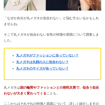
や160・150センチの計算も
「なぜか自分が丸メガネが似合わない」と悩む方もいるかもしれ
フラクトオリゴ糖の危険なデメリット
は嘘？スーパーに売ってるか調査
ませんね。
そこで丸メガネが似合わない女性の特徴や原因について調査しま
した。
NUGU通販はどれくらいで届く？配送
準備中から発送まで＆即日発送は？
丸メガネがファッションに合っていない？
丸メガネは丸顔の人に似合わない？
ダーマリフトマスクの口コミ｜効果な
い・怪しい評判は嘘？
丸メガネのサイズが合っていない？
Bondee（ボンディー）とは｜遊び方や
丸メガネは
顔の輪郭やファッションとの相性次第で、似合う似合
危険性は？航海&部屋の作り方
わないが大きく変わってくる
ことも。
ここからはそれぞれの特徴と原因について、詳しく紹介しますの