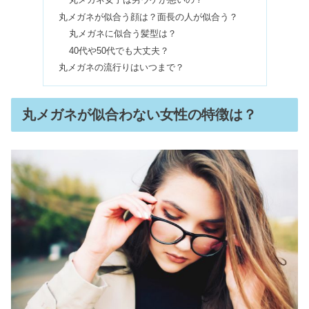
丸メガネ女子は男ウケが悪いの？
丸メガネが似合う顔は？面長の人が似合う？
丸メガネに似合う髪型は？
インナーカラーおばさん&40代は痛
40代や50代でも大丈夫？
い？大人上品に入れる範囲を調査
丸メガネの流行りはいつまで？
U.S. POLO ASSN.はダサい？ラルフロ
丸メガネが似合わない女性の特徴は？
ーレンとの違い&年齢層も
クオリアのビジネスはやばい？愛用芸
能人｜初期費用&仕組み
アルビオンを使い続けると？乳液だけ
使ってる人&やめた理由の口コミ
シンデレラ体重は気持ち悪い？見た目