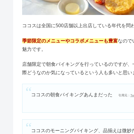
フリークスストアはダサい？評判
デザートやドリンク
ココス朝食バイキング中
【Q&A】ココス朝食バ
一人で行っても大丈
オートミールお好み焼きは太る？
元を取るには何を食
イランイランはやばい？どんな香
ココス朝食バイキングはひどい
サノレックスはやばい？どれくら
デビルズトリックで黒髪は染まる