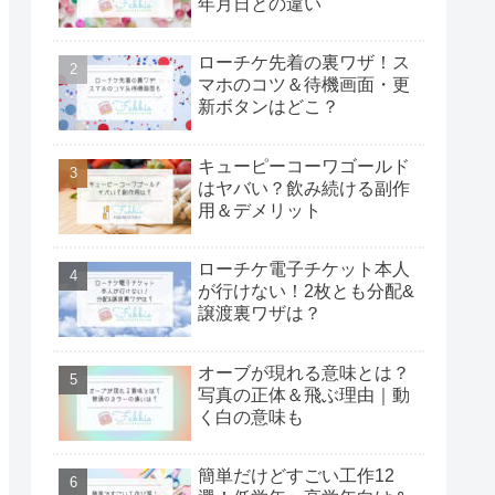
年月日との違い
ローチケ先着の裏ワザ！ス
マホのコツ＆待機画面・更
新ボタンはどこ？
キューピーコーワゴールド
はヤバい？飲み続ける副作
用＆デメリット
ローチケ電子チケット本人
が行けない！2枚とも分配&
譲渡裏ワザは？
オーブが現れる意味とは？
写真の正体＆飛ぶ理由｜動
く白の意味も
簡単だけどすごい工作12