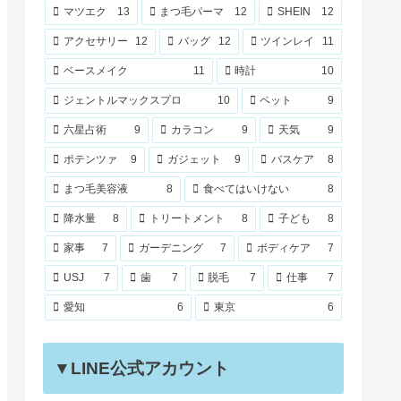
マツエク
13
まつ毛パーマ
12
SHEIN
12
アクセサリー
12
バッグ
12
ツインレイ
11
ベースメイク
11
時計
10
ジェントルマックスプロ
10
ペット
9
六星占術
9
カラコン
9
天気
9
ポテンツァ
9
ガジェット
9
バスケア
8
まつ毛美容液
8
食べてはいけない
8
降水量
8
トリートメント
8
子ども
8
家事
7
ガーデニング
7
ボディケア
7
USJ
7
歯
7
脱毛
7
仕事
7
愛知
6
東京
6
▼LINE公式アカウント