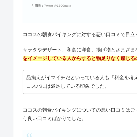
メイアクト販売中止の理由｜飲み
革ジャンはダサいの？ボロボロの
サロペットコーデ40代は痛い・胸
ココスは全国に500店舗以上出店している年代を問
季節限定のメニューやコラボメニューも豊富
なので
コスメデコルテのリポソームは効
魅力です。
店舗限定で朝食バイキングを行っているのですが、
際どうなのか気になっているという人も多いと思い
【2024】買ってよかった福袋レ