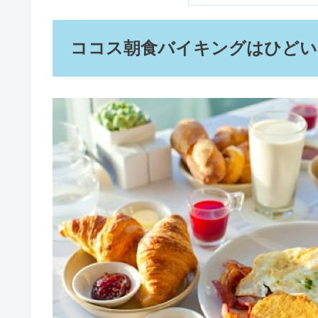
SHIROプレゼントは嬉しくない？
ミュウミュウの年齢層は何歳まで
この記事に書
ココス朝食バイキングは
ココス朝食バイキングの
ハミルトンの腕時計は恥ずかしい
値段が値上げしたっ
クーポンや割引はあ
ココス朝食バイキングの
メルカリの手紙は気持ち悪い・い
ココス朝食バイキン
ココス朝食バイキングの
ココス朝食バイキングの