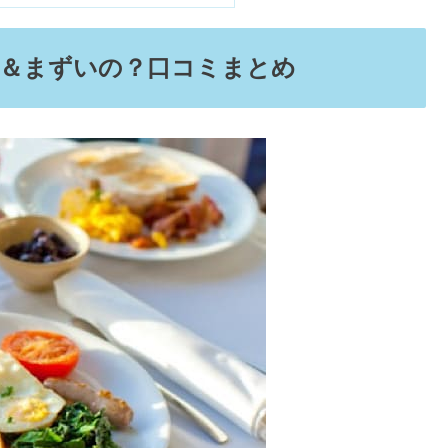
2000円台おすすめ＆年齢層
？持ってる女の人のイメージ&芸能人
いていること
ひどい＆まずいの？口コミまとめ
料金は？
？年齢層&愛用芸能人！何歳までOK？
て本当？
る？
時間は何時まで？
らない？嬉しいお礼の例文は？
グの時間制限は？
実施店舗は？
メニュー内容は？