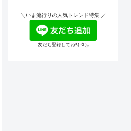
＼いま流行りの人気トレンド特集 ／
友だち登録してね٩( ᐛ )و