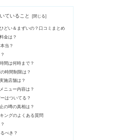
に？メンズのダサい&後悔の原因
げした？フランスで買うと安いの？
おばさんに見えない人&老けない特徴
ンストラクター退職の理由【料金】