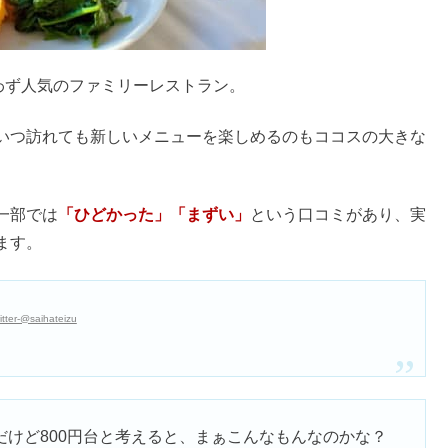
&年齢層！40代でも着れる？
バーはついてる？
止の噂の真相は？
イキングのよくある質問
夫？
カロリー&痩せた・ダイエット向き？
べるべき？
り？効果を女性男性で調査【禁忌】
＆まずいの？口コミまとめ
い痩せる？効果・副作用まとめ
？混ぜる使い方はOK？口コミ調査