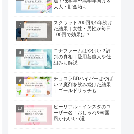
選！低学年〜高学年向け＆
大人・貯金箱も
スクワット200回を5年続け
た結果｜女性・男性が毎日
100回で効果は？
ニナファームはやばい？評
判の真相｜愛用芸能人や仕
組みも解説
チョコラBBハイパーはやば
い？魔剤を飲み続けた結果
｜ゴールドリッチも
ビーリアル・インスタのユ
ーザー名！おしゃれ&韓国
風かわいい5選