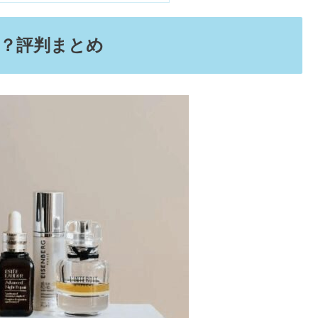
？評判まとめ
？40代ならダサい・安っぽいの？
瞼下垂・ほうれい線への口コミ
でつけてる人&何面が人気なの？
？天然は少ない？整形はどう思う？