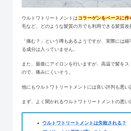
リスケを使う人はうざい？友達に
ウルトワトリートメントは
コラーゲンをベースに作
毛など、どのような髪質の方でも利用できる髪質改
NauNau（ナウナウ）はゼンリ
「痛む？」という噂もあるようですが、実際には縮
る成分は入っていません。
布ナプキンは頭おかしい？やめた
また、最後にアイロンを行いますが、高温で髪をス
ので、痛みにくいそう。
無印のお香は体に悪い？人気ラン
他にもウルトワトリートメントには良い評判も悪い
まず、よく聞かれるウルトワトリートメントの悪い
ツーブロック失敗でタラちゃん？
ウルトワトリートメントは失敗される？