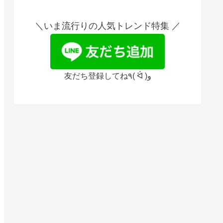
＼いま流行りの人気トレンド特集 ／
友だち登録してね٩( ᐛ )و