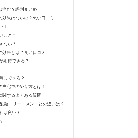
は痛む？評判まとめ
の効果はないの？悪い口コミ
ぎNG？ためしてガッテン式も紹介
い？
いこと？
きない？
ト効果ない？女性は？デメリットも
の効果とは？良い口コミ
が期待できる？
ばい口コミ＆混浴もやってる？
時にできる？
の自宅でのやり方とは？
に関するよくある質問
トや酸熱トリートメントとの違いは？
はいけない？安いのはなぜ？レイの違いも
れば良い？
？
＆指輪はダサい？どこにつける？