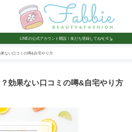
LINEの公式アカウント開設！友だち登録してね٩( ᐛ )و
果ない口コミの噂&自宅やり方
？効果ない口コミの噂&自宅やり方