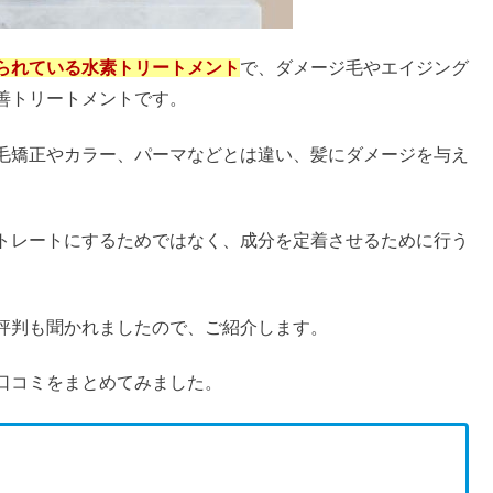
腹立つ理由＆使い方・メール例文も
られている水素トリートメント
で、ダメージ毛やエイジング
善トリートメントです。
ー代わりになる？バグが多い＆怪しいの真相は
毛矯正やカラー、パーマなどとは違い、髪にダメージを与え
のは漏れるから？効果＆メリットも
トレートにするためではなく、成分を定着させるために行う
キング&セリアのお香立ては使える？
評判も聞かれましたので、ご紹介します。
口コミをまとめてみました。
セルフで後ろ刈り上げすぎた直し方