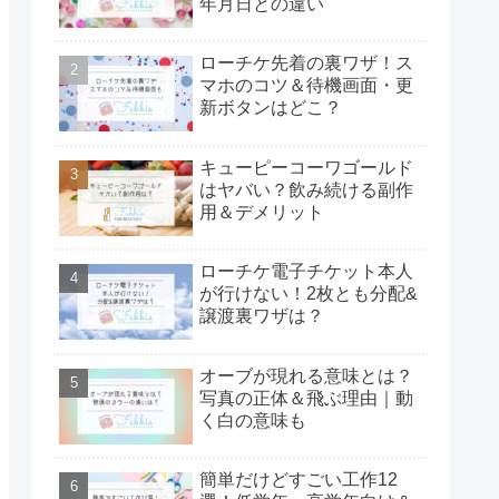
年月日との違い
ローチケ先着の裏ワザ！ス
マホのコツ＆待機画面・更
新ボタンはどこ？
キューピーコーワゴールド
はヤバい？飲み続ける副作
用＆デメリット
ローチケ電子チケット本人
が行けない！2枚とも分配&
譲渡裏ワザは？
オーブが現れる意味とは？
写真の正体＆飛ぶ理由｜動
く白の意味も
簡単だけどすごい工作12