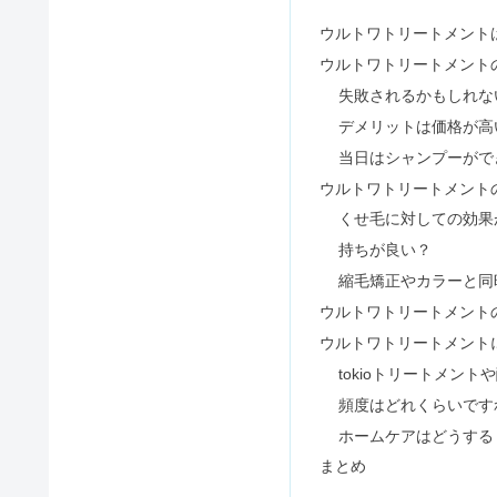
ウルトワトリートメント
ウルトワトリートメント
筋膜リリースは効果なし？やりす
失敗されるかもしれな
デメリットは価格が高
当日はシャンプーがで
HMB飲み続けた結果！ダイエッ
ウルトワトリートメント
くせ毛に対しての効果
持ちが良い？
空庭温泉がひどい？カップルがや
縮毛矯正やカラーと同
ウルトワトリートメント
ウルトワトリートメント
tokioトリートメン
【逆効果】リファカラット買って
頻度はどれくらいです
ホームケアはどうする
まとめ
男がピンキーリングは気持ち悪い