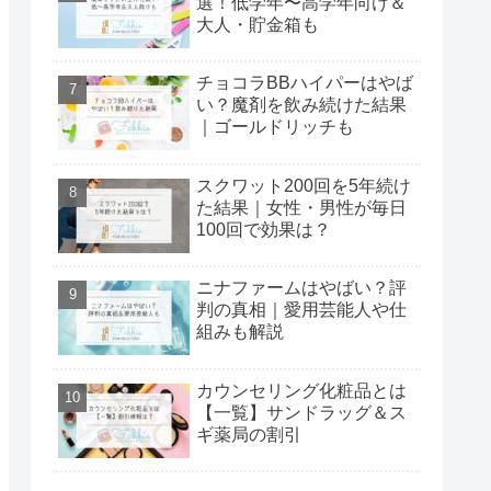
選！低学年〜高学年向け＆
大人・貯金箱も
チョコラBBハイパーはやば
い？魔剤を飲み続けた結果
｜ゴールドリッチも
スクワット200回を5年続け
た結果｜女性・男性が毎日
100回で効果は？
ニナファームはやばい？評
判の真相｜愛用芸能人や仕
組みも解説
カウンセリング化粧品とは
【一覧】サンドラッグ＆ス
ギ薬局の割引