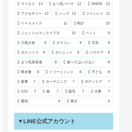
マツエク
13
まつ毛パーマ
12
SHEIN
12
アクセサリー
12
バッグ
12
ツインレイ
11
ベースメイク
11
時計
10
ジェントルマックスプロ
10
ペット
9
六星占術
9
カラコン
9
天気
9
ポテンツァ
9
ガジェット
9
バスケア
8
まつ毛美容液
8
食べてはいけない
8
降水量
8
トリートメント
8
子ども
8
家事
7
ガーデニング
7
ボディケア
7
USJ
7
歯
7
脱毛
7
仕事
7
愛知
6
東京
6
▼LINE公式アカウント