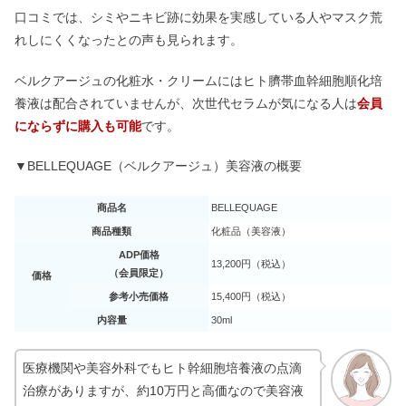
口コミでは、シミやニキビ跡に効果を実感している人やマスク荒
れしにくくなったとの声も見られます。
ベルクアージュの化粧水・クリームにはヒト臍帯血幹細胞順化培
養液は配合されていませんが、次世代セラムが気になる人は
会員
にならずに購入も可能
です。
▼BELLEQUAGE（ベルクアージュ）美容液の概要
商品名
BELLEQUAGE
商品種類
化粧品（美容液）
ADP価格
13,200円（税込）
（会員限定）
価格
参考小売価格
15,400円（税込）
内容量
30ml
医療機関や美容外科でもヒト幹細胞培養液の点滴
治療がありますが、約10万円と高価なので美容液