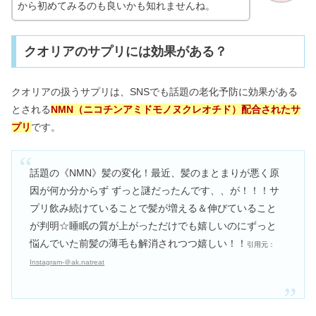
から初めてみるのも良いかも知れませんね。
クオリアのサプリには効果がある？
クオリアの扱うサプリは、SNSでも話題の老化予防に効果がある
とされる
NMN（ニコチンアミドモノヌクレオチド）配合されたサ
プリ
です。
話題の《NMN》髪の変化！最近、髪のまとまりが悪く原
因が何か分からず ずっと謎だったんです、、が！！！サ
プリ飲み続けていることで髪が増える＆伸びていること
が判明☆睡眠の質が上がっただけでも嬉しいのにずっと
悩んでいた前髪の薄毛も解消されつつ嬉しい！！
引用元：
Instagram-＠ak.natreat