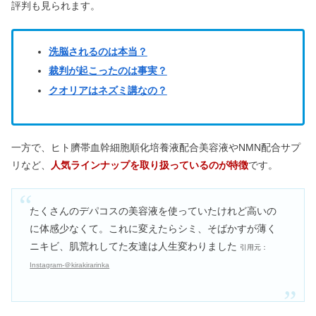
リットとは？一人暮らし必見
評判も見られます。
洗脳されるのは本当？
ホットヨガLAVAはやばい？インストラ
クター退職の理由【料金】
裁判が起こったのは事実？
クオリアはネズミ講なの？
ビーグレンは買ってはいけない？使い
続けた結果＆やめた口コミ
一方で、ヒト臍帯血幹細胞順化培養液配合美容液やNMN配合サプ
リなど、
人気ラインナップを取り扱っているのが特徴
です。
たくさんのデパコスの美容液を使っていたけれど高いの
に体感少なくて。これに変えたらシミ、そばかすが薄く
ニキビ、肌荒れしてた友達は人生変わりました
引用元：
Instagram-＠kirakirarinka