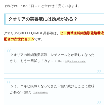
それぞれについて口コミと合わせて見ていきます。
クオリアの美容液には効果がある？
クオリアのBELLEQUAGE美容液は、
ヒト臍帯血幹細胞順化培養液
配合の次世代セラム
です。
クオリアの幹細胞美容液、レチノールとか新しくなった
から、もう一回試してみよ～
引用元：
X-@fatimammonite
シミ、ニキビ痕薄くなってきた♡使い続けることに意味
がある♡
引用元：
X-@A1103yk