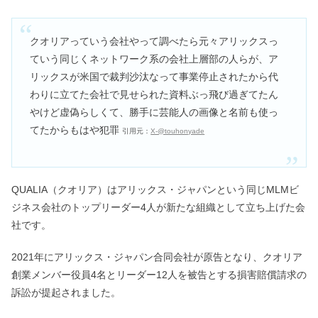
クオリアっていう会社やって調べたら元々アリックスっ
ていう同じくネットワーク系の会社上層部の人らが、ア
リックスが米国で裁判沙汰なって事業停止されたから代
わりに立てた会社で見せられた資料ぶっ飛び過ぎてたん
やけど虚偽らしくて、勝手に芸能人の画像と名前も使っ
てたからもはや犯罪
引用元：
X-@touhonyade
QUALIA（クオリア）はアリックス・ジャパンという同じMLMビ
ジネス会社のトップリーダー4人が新たな組織として立ち上げた会
社です。
2021年にアリックス・ジャパン合同会社が原告となり、クオリア
創業メンバー役員4名とリーダー12人を被告とする損害賠償請求の
訴訟が提起されました。