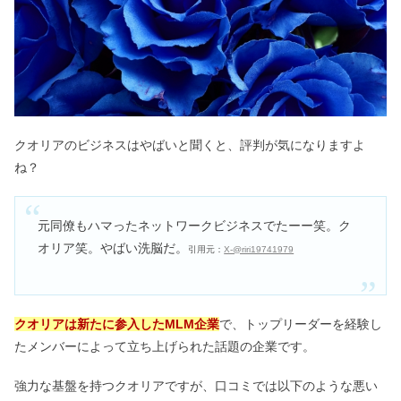
庶民がバーキンを持つべきではない理
由！なぜ高い＆買える人は？
メデュラの口コミ｜悪い・解約できな
クオリアのビジネスはやばいと聞くと、評判が気になりますよ
い評判は嘘！値段&香りまとめ
ね？
グレイルは危ない＆GRLは買わない方
元同僚もハマったネットワークビジネスでたーー笑。ク
がいい？ひどい評判は本当？
オリア笑。やばい洗脳だ。
引用元：
X-@riri19741979
ワセリンで顔が黒くなる＆パックで後
悔する？毛穴・髪・唇は危険？
クオリアは新たに参入したMLM企業
で、トップリーダーを経験し
たメンバーによって立ち上げられた話題の企業です。
強力な基盤を持つクオリアですが、口コミでは以下のような悪い
ソファダイニングセットの後悔&デメ