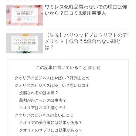
ワミレス化粧品買わないでの理由は怖
いから？口コミ&愛用芸能人
【失敗】ハリウッドブロウリフトのデ
メリット｜似合う&似合わない顔と
は？
メゾンドフルールは痛い？おばさんの
この記事に書いていること
痛バはダサい？年齢層まとめ
クオリアのビジネスはやばい？評判まとめ
クオリアのビジネスは怪しい？悪い口コミ
志摩スペイン村はなぜ潰れない？つま
洗脳されるのは本当？
らない・ガラガラの口コミ&閉鎖しな
裁判が起こったのは事実？
い理由
クオリアはネズミ講なの？
クオリアのビジネスの良い口コミ
プラージュはひどい？料金値上げ・縮
クオリアの美容液には効果がある？
毛矯正の口コミ＆カットの評判
クオリアのサプリには効果がある？