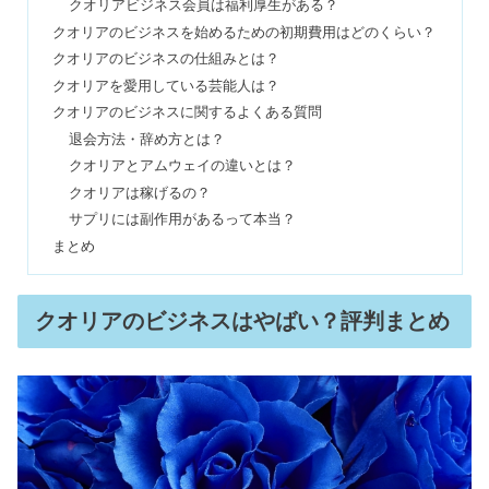
クオリアビジネス会員は福利厚生がある？
クオリアのビジネスを始めるための初期費用はどのくらい？
デビルズトリックで黒髪は染まる？混
クオリアのビジネスの仕組みとは？
ぜる使い方はOK？口コミ調査
クオリアを愛用している芸能人は？
クオリアのビジネスに関するよくある質問
退会方法・辞め方とは？
サロペットコーデ40代は痛い・胸が目
クオリアとアムウェイの違いとは？
立つ？50代ぽっちゃりはOK？
クオリアは稼げるの？
サプリには副作用があるって本当？
まとめ
ノーノーヘアの口コミ｜スマートプロ
使い方のコツ＆永久脱毛効果の評判
は？
クオリアのビジネスはやばい？評判まとめ
バブアーは後悔する？似合わない？流
行りすぎ&電車で迷惑の真相
ごぼう茶を飲み続けると？飲んではい
けない人＆効果が出るまで