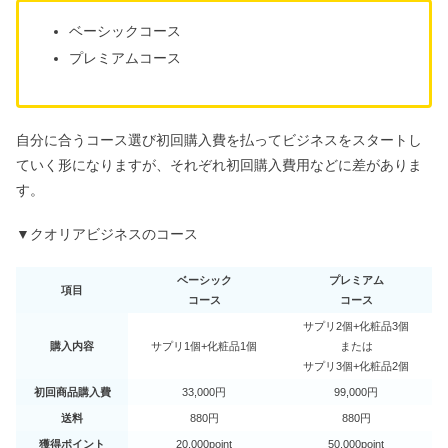
ベーシックコース
プレミアムコース
自分に合うコース選び初回購入費を払ってビジネスをスタートし
ていく形になりますが、それぞれ初回購入費用などに差がありま
す。
▼クオリアビジネスのコース
ベーシック
プレミアム
項目
コース
コース
サプリ2個+化粧品3個
購入内容
サプリ1個+化粧品1個
または
サプリ3個+化粧品2個
初回商品購入費
33,000円
99,000円
送料
880円
880円
獲得ポイント
20,000point
50,000point