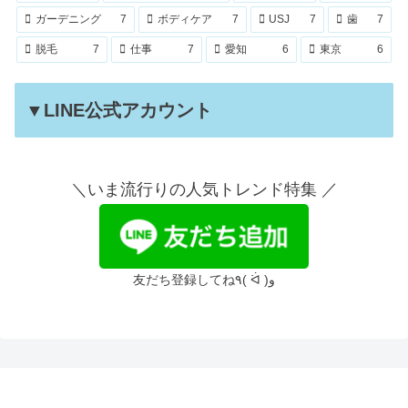
ガーデニング
7
ボディケア
7
USJ
7
歯
7
脱毛
7
仕事
7
愛知
6
東京
6
▼LINE公式アカウント
＼いま流行りの人気トレンド特集 ／
友だち登録してね٩( ᐛ )و