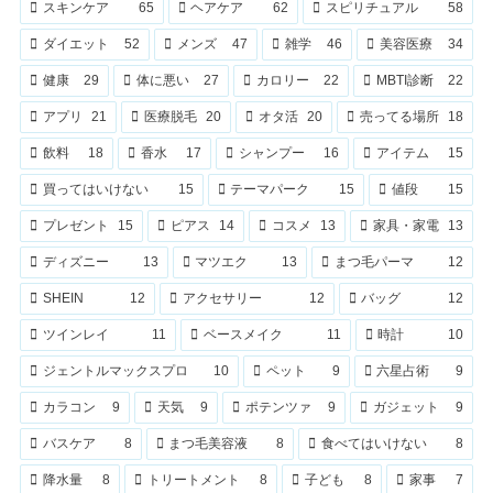
スキンケア
65
ヘアケア
62
スピリチュアル
58
ダイエット
52
メンズ
47
雑学
46
美容医療
34
健康
29
体に悪い
27
カロリー
22
MBTI診断
22
アプリ
21
医療脱毛
20
オタ活
20
売ってる場所
18
飲料
18
香水
17
シャンプー
16
アイテム
15
買ってはいけない
15
テーマパーク
15
値段
15
プレゼント
15
ピアス
14
コスメ
13
家具・家電
13
ディズニー
13
マツエク
13
まつ毛パーマ
12
SHEIN
12
アクセサリー
12
バッグ
12
ツインレイ
11
ベースメイク
11
時計
10
ジェントルマックスプロ
10
ペット
9
六星占術
9
カラコン
9
天気
9
ポテンツァ
9
ガジェット
9
バスケア
8
まつ毛美容液
8
食べてはいけない
8
降水量
8
トリートメント
8
子ども
8
家事
7