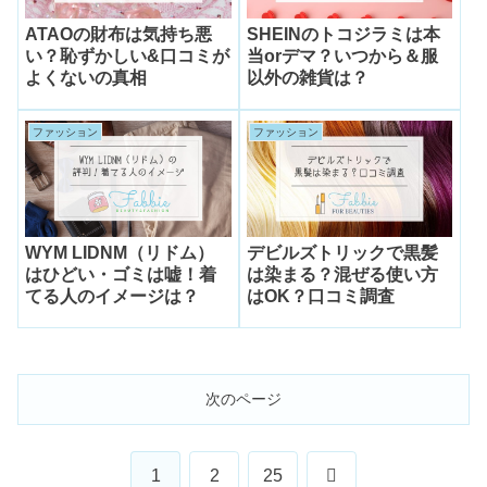
ATAOの財布は気持ち悪
SHEINのトコジラミは本
い？恥ずかしい&口コミが
当orデマ？いつから＆服
よくないの真相
以外の雑貨は？
ファッション
ファッション
WYM LIDNM（リドム）
デビルズトリックで黒髪
はひどい・ゴミは嘘！着
は染まる？混ぜる使い方
てる人のイメージは？
はOK？口コミ調査
次のページ
次
1
2
25