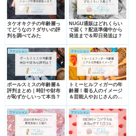
タケオキクチの年齢層っ
NUGU通販はどれくらい
てどうなの？ダサいの評
で届く？配送準備中から
判を調べてみた
発送まで＆即日発送は？
ファッション
ファッション
ポールスミスの年齢層＆
トミーヒルフィガーの年
評判まとめ｜時計や財布
齢層！着る人のイメージ
が恥ずかしいって本当？
＆芸能人やおじさんのイ
メージは？
ファッション
ファッション