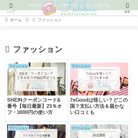
LINEの公式アカウント開設！友だち登録してね٩( ᐛ )و
シェア
検索
ホーム
ファッション
ファッション
ファッション
ファッション
SHEINクーポンコード&
7sGoodは怪しい？どこの
番号【毎日最新】25％オ
国？支払い方法＆届かな
フ・3000円の使い方
い口コミも
ファッション
ファッション