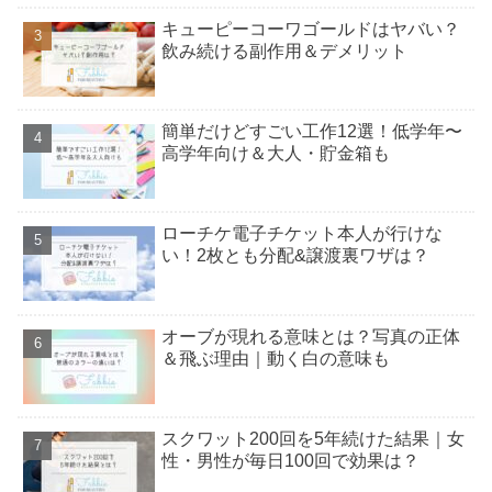
キューピーコーワゴールドはヤバい？
飲み続ける副作用＆デメリット
簡単だけどすごい工作12選！低学年〜
高学年向け＆大人・貯金箱も
ローチケ電子チケット本人が行けな
い！2枚とも分配&譲渡裏ワザは？
オーブが現れる意味とは？写真の正体
＆飛ぶ理由｜動く白の意味も
スクワット200回を5年続けた結果｜女
性・男性が毎日100回で効果は？