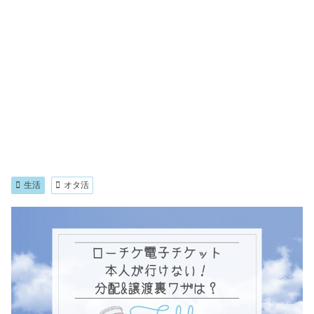
生活
オタ活