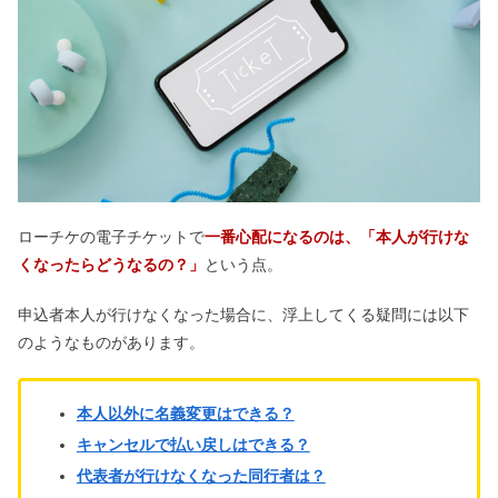
チケットぴあの先着のコツ！スマホ・
アプリどっちがいい？
【韓国語】ヨントンのネタ45選！ボー
ダーや録画バレた人の話も
チケット流通センターで入場できなか
ローチケの電子チケットで
一番心配になるのは、「本人が行けな
った！ジャニーズ・宝塚の場合は？
くなったらどうなるの？」
という点。
申込者本人が行けなくなった場合に、浮上してくる疑問には以下
一名義で複数応募は当たりにくい？ジ
のようなものがあります。
ャニーズは第1希望だけ当たりやす
い？
本人以外に名義変更はできる？
ぱしゃこれのサイズ｜収納や飾り方
キャンセルで払い戻しはできる？
も！痛バに使うのはダサい？
代表者が行けなくなった同行者は？