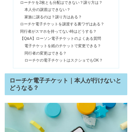
ジャニーズの本人確認をすり抜け！顔
ローチケを2枚とも分配はできない？譲り方は？
違うで入れなかった人はいる？
本人分の譲渡はできない？
家族に譲るのは？譲り方はある？
ローチケ電子チケットを譲渡する裏ワザはある？
【ジャニヲタ】うちわが入るトートバ
同行者がスマホを持ってない時はどうする？
ッグ｜お洒落な人気ブランド6選
【Q&A】ローソン電子チケットのよくある質問
電子チケットを紙のチケットで変更できる？
同行者の変更はできる？
サンリオのネームプレートはジャニオ
ローチケの電子チケットはスクショでもOK？
タ愛用！作り方やサンリオ以外も
ローチケ電子チケット｜本人が行けないと
チケット流通センターの転売はバレ
どうなる？
る？違法で通報された人はいる？
ローチケ先着の裏ワザ！スマホのコツ
＆待機画面・更新ボタンはどこ？