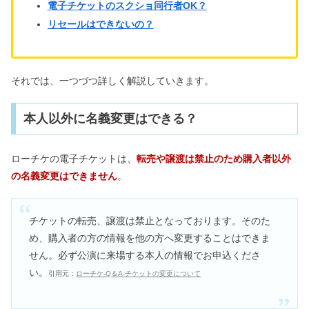
電子チケットのスクショ同行者OK？
リセールはできないの？
本人不在の誕生日会の場所は？グッズ
が少ない時＆必要なもの5選
それでは、一つづつ詳しく解説していきます。
イープラスの先着チケットのコツ！ス
マホは何秒前？Wi-Fiは？
本人以外に名義変更はできる？
ローチケの電子チケットは、
転売や譲渡は禁止のため購入者以外
の名義変更はできません
。
チケットの転売、譲渡は禁止となっております。そのた
め、購入者の方の情報を他の方へ変更することはできま
せん。必ず公演に来場する本人の情報でお申込くださ
い。
引用元：
ローチケ‐Q＆A‐チケットの変更について