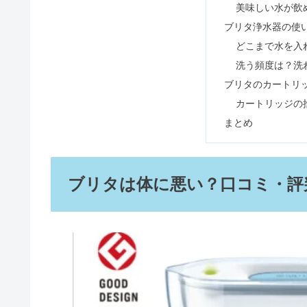
美味しい水が飲
ブリタ浄水器の使
フレッドペリー愛用芸能人！大学
どこまで水を入
洗う頻度は？洗
ブリタのカートリ
ビフェイス化粧品の口コミ！ロー
カートリッジの
まとめ
ジャパンミートはやばい？肉のハ
ブリタは体に悪い？口コミ・評
マキアージュ下地は肌に悪い？色
スルガ銀行はやばい・もうだめ？