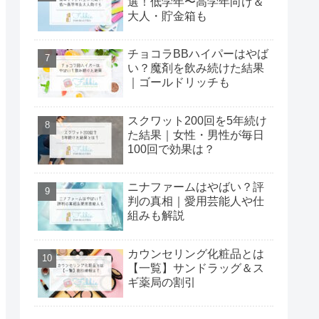
選！低学年〜高学年向け＆
大人・貯金箱も
チョコラBBハイパーはやば
い？魔剤を飲み続けた結果
｜ゴールドリッチも
スクワット200回を5年続け
た結果｜女性・男性が毎日
100回で効果は？
ニナファームはやばい？評
判の真相｜愛用芸能人や仕
組みも解説
カウンセリング化粧品とは
【一覧】サンドラッグ＆ス
ギ薬局の割引