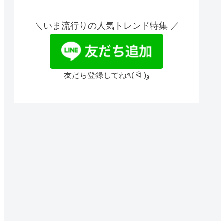
＼いま流行りの人気トレンド特集 ／
友だち登録してね٩( ᐛ )و