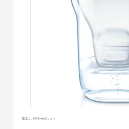
お風呂カフェはやばい？大宮と熊
地球グミはなぜ人気？まずい・気
マルニのバッグはなぜ人気？ダサ
男がピンキーリングは気持ち悪い
引用元：
BRITA公式サイト
ホットヨガLAVAはやばい？イ