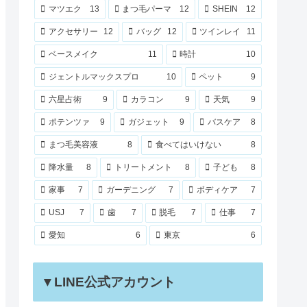
マツエク
13
まつ毛パーマ
12
SHEIN
12
アクセサリー
12
バッグ
12
ツインレイ
11
ベースメイク
11
時計
10
ジェントルマックスプロ
10
ペット
9
六星占術
9
カラコン
9
天気
9
ポテンツァ
9
ガジェット
9
バスケア
8
まつ毛美容液
8
食べてはいけない
8
降水量
8
トリートメント
8
子ども
8
家事
7
ガーデニング
7
ボディケア
7
USJ
7
歯
7
脱毛
7
仕事
7
愛知
6
東京
6
▼LINE公式アカウント