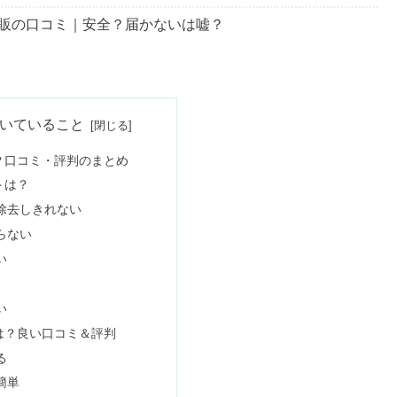
販の口コミ｜安全？届かないは嘘？
ジーとは？効果なしの噂や足つぼとの違い
いていること
？口コミ・評判のまとめ
トは？
rモテる？ネックレスはOK？
除去しきれない
らない
い
由｜口コミははげる？効果ない？
い
は？良い口コミ＆評判
法【8つのルール】
る
簡単