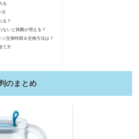
める
い方
生は着れる？年齢層&評判まとめ
れる？
わないと雑菌が増える？
ッジ交換時期＆交換方法は？
ションの効果や販売店舗は？
捨て方
ナマサとの違い＆まずい評判は本当？
判のまとめ
はどっち＆40代の口コミも
なぜ潰れない&今後どうなる？