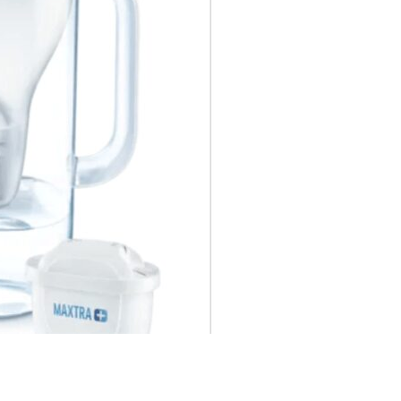
谷がひどい&気持ち悪いのは嘘？
持ち悪い・体に悪い成分って本当？
い・痛いの？偽物の見分け方も
＆指輪はダサい？どこにつける？
ンストラクター退職の理由【料金】