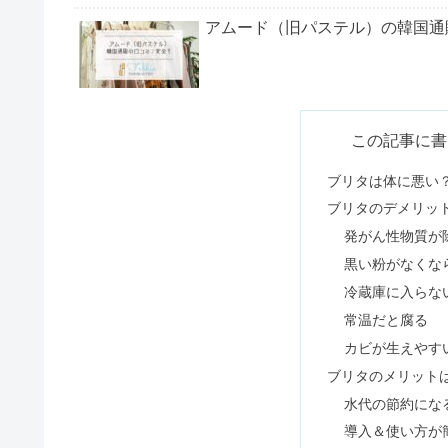
アムード（旧パステル）の韓国通
中国式マッサージ・リフレクソロ
この記事に書
ブリタは体に悪い
ブリタのデメリッ
メンズがタートルネックはダサいo
発がん性物質が
黒い粉がなくな
冷蔵庫に入らな
リアップX5プラス販売中止の理
常温だと腐る
カビが生えやす
ブリタのメリット
日本人が一番痩せるダイエット方
水代の節約にな
導入＆使い方が