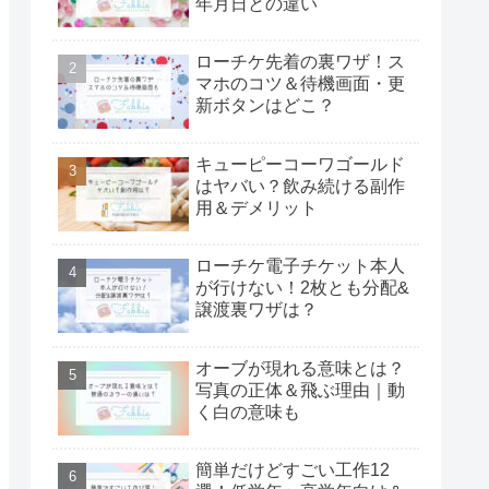
年月日との違い
ローチケ先着の裏ワザ！ス
マホのコツ＆待機画面・更
新ボタンはどこ？
キューピーコーワゴールド
はヤバい？飲み続ける副作
用＆デメリット
ローチケ電子チケット本人
が行けない！2枚とも分配&
譲渡裏ワザは？
オーブが現れる意味とは？
写真の正体＆飛ぶ理由｜動
く白の意味も
簡単だけどすごい工作12