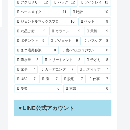
アクセサリー
12
バッグ
12
ツインレイ
11
ベースメイク
11
時計
10
ジェントルマックスプロ
10
ペット
9
六星占術
9
カラコン
9
天気
9
ポテンツァ
9
ガジェット
9
バスケア
8
まつ毛美容液
8
食べてはいけない
8
降水量
8
トリートメント
8
子ども
8
家事
7
ガーデニング
7
ボディケア
7
USJ
7
歯
7
脱毛
7
仕事
7
愛知
6
東京
6
▼LINE公式アカウント