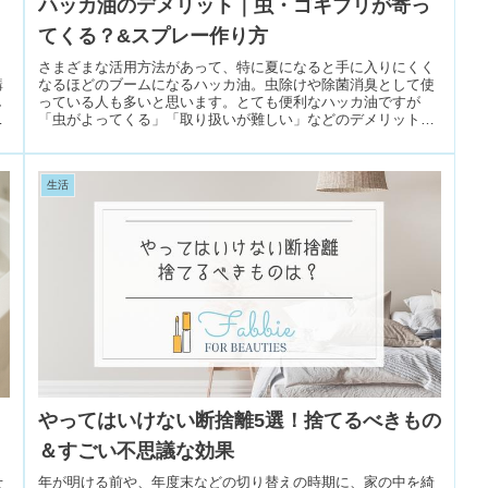
ハッカ油のデメリット｜虫・ゴキブリが寄っ
てくる？&スプレー作り方
リ
さまざまな活用方法があって、特に夏になると手に入りにくく
購
なるほどのブームになるハッカ油。虫除けや除菌消臭として使
し
っている人も多いと思います。とても便利なハッカ油ですが
水
「虫がよってくる」「取り扱いが難しい」などのデメリットを
耳にしたことがある...
生活
やってはいけない断捨離5選！捨てるべきもの
＆すごい不思議な効果
せ
年が明ける前や、年度末などの切り替えの時期に、家の中を綺