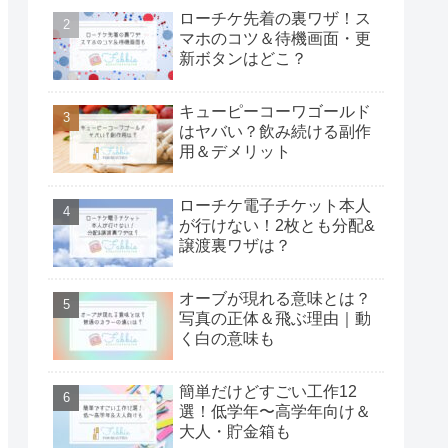
ローチケ先着の裏ワザ！ス
マホのコツ＆待機画面・更
新ボタンはどこ？
キューピーコーワゴールド
はヤバい？飲み続ける副作
用＆デメリット
ローチケ電子チケット本人
が行けない！2枚とも分配&
譲渡裏ワザは？
オーブが現れる意味とは？
写真の正体＆飛ぶ理由｜動
く白の意味も
簡単だけどすごい工作12
選！低学年〜高学年向け＆
大人・貯金箱も