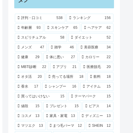
評判・口コミ
538
ランキング
156
年齢層
93
スキンケア
65
ヘアケア
62
スピリチュアル
58
ダイエット
52
メンズ
47
雑学
46
美容医療
34
健康
29
体に悪い
27
カロリー
22
MBTI診断
22
アプリ
21
医療脱毛
20
オタ活
20
売ってる場所
18
飲料
18
香水
17
シャンプー
16
アイテム
15
買ってはいけない
15
テーマパーク
15
値段
15
プレゼント
15
ピアス
14
コスメ
13
家具・家電
13
ディズニー
13
マツエク
13
まつ毛パーマ
12
SHEIN
12