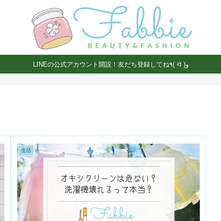
LINEの公式アカウント開設！友だち登録してね٩( ᐛ )و
生活