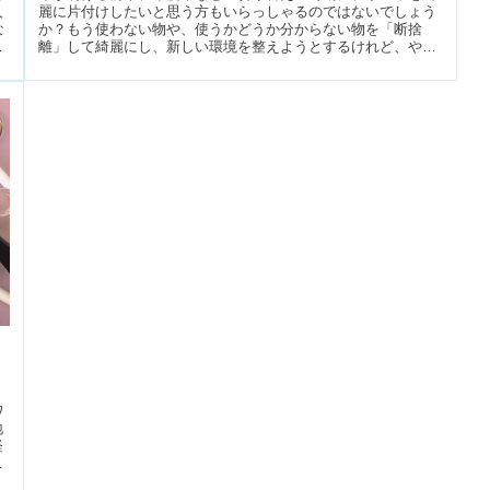
人
麗に片付けしたいと思う方もいらっしゃるのではないでしょう
な
か？もう使わない物や、使うかどうか分からない物を「断捨
お
離」して綺麗にし、新しい環境を整えようとするけれど、やっ
てはいけない断捨離...
ワ
地
経
ガ