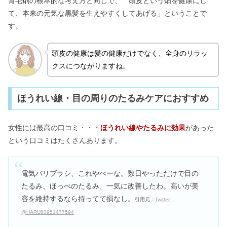
育毛剤の根本的な考え方と同じで、「頭皮という畑を健康にし
て、
本来の元気な黒髪を生えやすくしてあげる」ということで
す。
頭皮の健康は髪の健康だけでなく、全身のリラッ
クスにつながりますね
。
ほうれい線・目の周りのたるみケアにおすすめ
女性には最高の口コミ・・・
ほうれい線やたるみに効果
があった
という口コミはたくさんあります。
電気バリブラシ、これやべーな。数日やっただけで目の
たるみ、ほっぺのたるみ、一気に改善したわ。高いが美
容を維持するなら持ってて損なし。
引用元：
Twitter-
@HARU80951477594