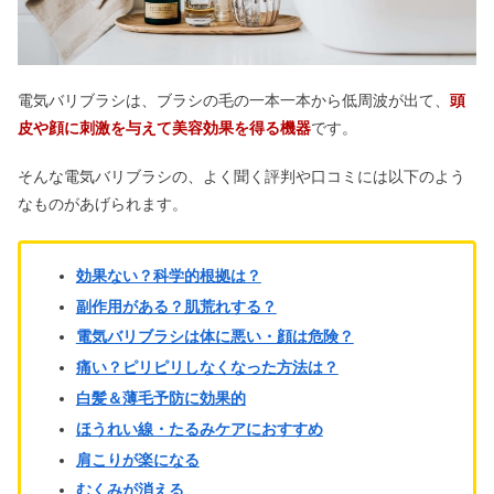
サロペットコーデ40代は痛い・胸が目
立つ？50代ぽっちゃりはOK？
電気バリブラシは、ブラシの毛の一本一本から低周波が出て、
頭
皮や顔に刺激を与えて美容効果を得る機器
です。
そんな電気バリブラシの、よく聞く評判や口コミには以下のよう
ヴァンクリーフが高い理由！値上げし
た？フランスで買うと安いの？
なものがあげられます。
効果ない？科学的根拠は？
コスメデコルテのリポソームは効果な
し？口コミ&偽物の見分け方
副作用がある？肌荒れする？
電気バリブラシは体に悪い・顔は危険？
痛い？ピリピリしなくなった方法は？
デオエースEXの口コミ！効果なし・効
白髪＆薄毛予防に効果的
かないの評判は？顔の使い方やお試し
も
ほうれい線・たるみケアにおすすめ
肩こりが楽になる
アクシーズファムはやばい？喪女？お
むくみが消える