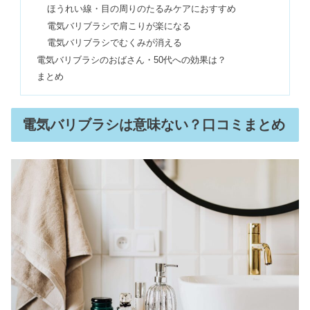
ほうれい線・目の周りのたるみケアにおすすめ
電気バリブラシで肩こりが楽になる
チープカシオの愛用芸能人！つけてる
電気バリブラシでむくみが消える
人はお金持ち？ダサいって本当？
電気バリブラシのおばさん・50代への効果は？
まとめ
プレスバターサンドはまずい？口コミ
の真相&賞味期限・値段も
電気バリブラシは意味ない？口コミまとめ
もうヤミ金しかない！まともで良心的
なソフト闇金は？最終手段5選
ステッパー効果ない？デメリット&消
費カロリーや効果が出るまで
プロポリンスは危ない・歯が溶けるの
口コミ｜意味ないは嘘？