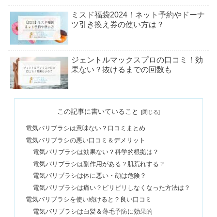
ミスド福袋2024！ネット予約やドーナ
ツ引き換え券の使い方は？
ジェントルマックスプロの口コミ！効
果ない？抜けるまでの回数も
資生堂スポッツカバーの色の選び方｜
この記事に書いていること
販売店や使い方＆浮くって本当？
電気バリブラシは意味ない？口コミまとめ
電気バリブラシの悪い口コミ＆デメリット
エンポリオアルマーニの年齢層＆対象
電気バリブラシは効果ない？科学的根拠は？
年齢！ダサいイメージや評判は嘘だっ
電気バリブラシは副作用がある？肌荒れする？
た
電気バリブラシは体に悪い・顔は危険？
電気バリブラシは痛い？ピリピリしなくなった方法は？
ためしてガッテンで歯が白くなる？ス
電気バリブラシを使い続けると？良い口コミ
ウェーデン歯磨きはゆすがない？
電気バリブラシは白髪＆薄毛予防に効果的