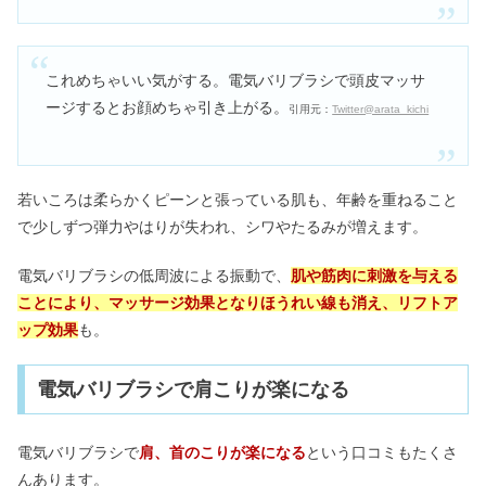
これめちゃいい気がする。電気バリブラシで頭皮マッサ
ージするとお顔めちゃ引き上がる。
引用元：
Twitter@arata_kichi
若いころは柔らかくピーンと張っている肌も、年齢を重ねること
で少しずつ弾力やはりが失われ、シワやたるみが増えます。
電気バリブラシの低周波による振動で、
肌や筋肉に刺激を与える
ことにより、マッサージ効果となりほうれい線も消え、リフトア
ップ効果
も。
電気バリブラシで肩こりが楽になる
電気バリブラシで
肩、首のこりが楽になる
という口コミもたくさ
んあります。