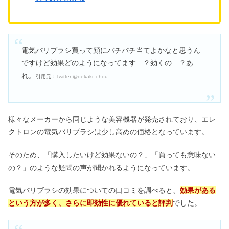
ばさんは痛いの真相や似合う人も
メラケアフォルテクリームの危険性｜
電気バリブラシ買って顔にバチバチ当てよかなと思うん
VIOの効果は？どこで売ってる？
ですけど効果どのようになってます…？効くの…？あ
れ。
引用元：
Twitter-@oekaki_chou
地球グミはなぜ人気？まずい・気持ち
悪い・体に悪い成分って本当？
様々なメーカーから同じような美容機器が発売されており、エレ
クトロンの電気バリブラシは少し高めの価格となっています。
そのため、「購入したいけど効果ないの？」「買っても意味ない
の？」のような疑問の声が聞かれるようになっています。
電気バリブラシの効果についての口コミを調べると、
効果がある
という方が多く、さらに即効性に優れていると評判
でした。