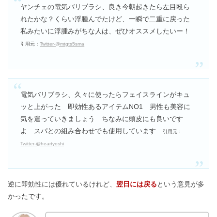
ヤンチェの電気バリブラシ、良き今朝起きたら左目殴ら
れたかな？くらい浮腫んでたけど、一瞬で二重に戻った
私みたいに浮腫みがちな人は、ぜひオススメしたいー！
引用元：
Twitter-@mtgts5sma
電気バリブラシ、久々に使ったらフェイスラインがキュ
ッと上がった 即効性あるアイテムNO1 男性も美容に
気を遣っていきましょう ちなみに頭皮にも良いです
よ スパとの組み合わせでも使用しています
引用元：
Twitter-@heartyoshi
逆に即効性には優れているけれど、
翌日には戻る
という意見が多
かったです。