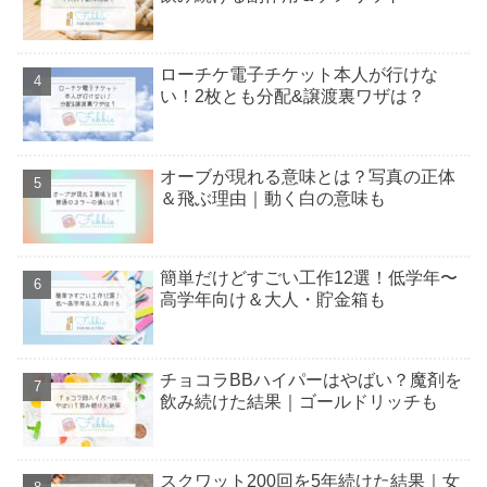
ローチケ電子チケット本人が行けな
い！2枚とも分配&譲渡裏ワザは？
オーブが現れる意味とは？写真の正体
＆飛ぶ理由｜動く白の意味も
簡単だけどすごい工作12選！低学年〜
高学年向け＆大人・貯金箱も
チョコラBBハイパーはやばい？魔剤を
飲み続けた結果｜ゴールドリッチも
スクワット200回を5年続けた結果｜女