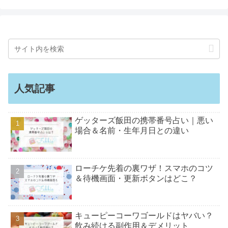
人気記事
ゲッターズ飯田の携帯番号占い｜悪い
場合＆名前・生年月日との違い
ローチケ先着の裏ワザ！スマホのコツ
＆待機画面・更新ボタンはどこ？
キューピーコーワゴールドはヤバい？
飲み続ける副作用＆デメリット