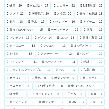
健康
29
体に悪い
27
カロリー
22
MBTI診断
22
アプリ
21
医療脱毛
20
オタ活
20
売ってる場所
18
飲料
18
香水
17
シャンプー
16
アイテム
15
買ってはいけない
15
テーマパーク
15
値段
15
プレゼント
15
ピアス
14
コスメ
13
家具・家電
13
ディズニー
13
マツエク
13
まつ毛パーマ
12
SHEIN
12
アクセサリー
12
バッグ
12
ツインレイ
11
ベースメイク
11
時計
10
ジェントルマックスプロ
10
ペット
9
六星占術
9
カラコン
9
天気
9
ポテンツァ
9
ガジェット
9
バスケア
8
まつ毛美容液
8
食べてはいけない
8
降水量
8
トリートメント
8
子ども
8
家事
7
ガーデニング
7
ボディケア
7
USJ
7
歯
7