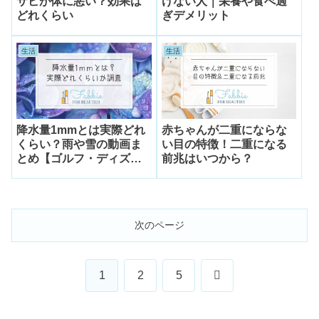
サビが体に悪い？効果は
けない人｜栄養や食べ過
どれくらい
ぎデメリット
生活
生活
降水量1mmとは実際どれ
赤ちゃんが二重にならな
くらい？雨や雪の動画ま
い目の特徴！二重になる
とめ【ゴルフ・ディズニ
前兆はいつから？
ー】
次のページ
次
1
2
5
へ