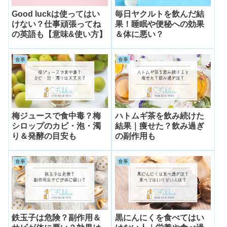
Good luckは使ってはい
毎日ヤクルトを飲んだ結
けない？仕事頑張ってね
果！睡眠や便秘への効果
の英語も【意味&使い方】
＆体に悪い？
食事
食事
梅ジュースで食中毒？梅
ハトムギ茶を飲み続けた
シロップのカビ・泡・濁
結果｜痩せた？飲み過ぎ
り＆発酵の目安も
の副作用も
食事
食事
鉄玉子は危険？副作用＆
黒にんにくを食べてはい