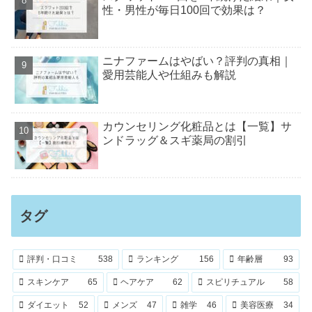
性・男性が毎日100回で効果は？
ニナファームはやばい？評判の真相｜
愛用芸能人や仕組みも解説
カウンセリング化粧品とは【一覧】サ
ンドラッグ＆スギ薬局の割引
タグ
評判・口コミ
538
ランキング
156
年齢層
93
スキンケア
65
ヘアケア
62
スピリチュアル
58
ダイエット
52
メンズ
47
雑学
46
美容医療
34