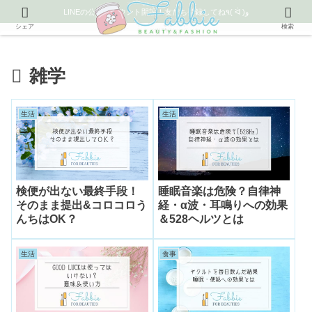
LINEの公式アカウント開設！友だち登録してね٩( ᐛ )و
シェア
検索
雑学
生活
生活
検便が出ない最終手段！
睡眠音楽は危険？自律神
そのまま提出&コロコロう
経・α波・耳鳴りへの効果
んちはOK？
＆528ヘルツとは
生活
食事