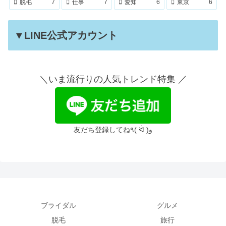
脱毛
7
仕事
7
愛知
6
東京
6
▼LINE公式アカウント
＼いま流行りの人気トレンド特集 ／
友だち登録してね٩( ᐛ )و
ブライダル
グルメ
脱毛
旅行