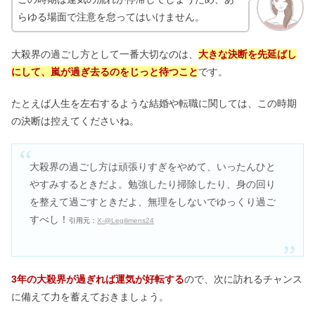
らゆる場面で注意を怠ってはいけません。
大殺界の過ごし方として一番大切なのは、
大きな決断を先延ばし
にして、嵐が過ぎ去るのをじっと待つこと
です。
たとえば人生を左右するような結婚や転職に関しては、この時期
の決断は控えてくださいね。
大殺界
の
過ごし方
は頑張りすぎをやめて、いったんひと
やすみするときだよ。勉強したり掃除したり、身の回り
を整えて過ごすときだよ、無理をしないでゆっくり過ご
すべし！
引用元：
X-@Legilimens24
3年の大殺界が過ぎれば運気が好転する
ので、次に訪れるチャンス
に備えて力を蓄えておきましょう。