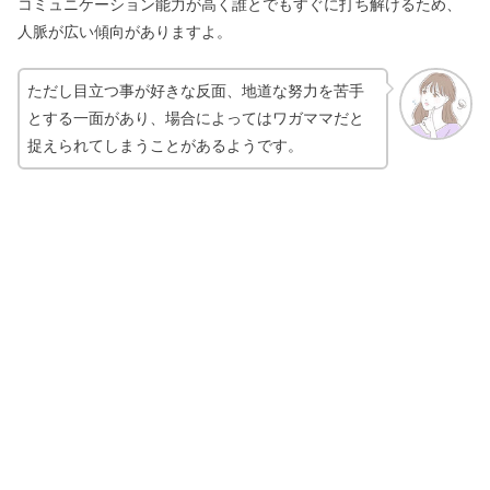
コミュニケーション能力が高く誰とでもすぐに打ち解けるため、
人脈が広い傾向がありますよ。
ルチルクォーツは効果が出すぎる？相
性の悪い石＆ゴールドの効果
ただし目立つ事が好きな反面、地道な努力を苦手
とする一面があり、場合によってはワガママだと
捉えられてしまうことがあるようです。
エンジェルナンバー1111は運命の人？
警告＆本当の意味【体験談】