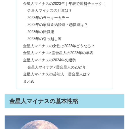
金星人マイナスの2023年｜年表で運勢チェック！
嘘つきに効く言葉7選｜顔の特徴やラ
金星人マイナスの月運は？
インで見抜く対処法まとめ
2023年のラッキーカラー
2023年の家庭＆結婚運・恋愛運は？
2023年の転職運
【火星人プラス】性格悪い？男女の違
2023年の引っ越し運
い＆相性｜変わり者なの？
金星人マイナスの女性は2023年どうなる？
金星人マイナス×霊合星人の2023年の年表
金星人マイナスの2024年の運勢
火星人マイナスの性格は悪い？女性は
嫌われる？大殺界はいつか
金星人マイナス×霊合星人の2024年
金星人マイナスの芸能人｜霊合星人は？
まとめ
【天王星人マイナス】性格＆大殺界の
過ごし方｜霊合星人の相性は？
金星人マイナスの基本性格
ぬいぐるみと一緒に寝るのはダメ？ス
ピリチュアル効果&太るの噂