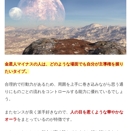
観音様がついてる人の特徴｜呼ばれる
人は？お釈迦様との違いも
ミモザの花言葉が怖いは嘘！結婚式や
フランスでの意味は感謝？
金星人マイナスの人は、どのような場面でも自分が主導権を握り
ツインレイの身長差＆年の差｜共通点
たいタイプ。
が多い・運命数が同じ？
合理的で行動力があるため、周囲を上手に巻き込みながら思う通
りにものごとの流れをコントロールする能力に優れているでしょ
トイレに観葉植物はよくない？100均
う。
で金運アップ＆窓なし向けは？
またセンスが良く派手好きなので、
人の目を惹くような華やかな
オーラ
をまとっているのが特徴です。
水星人プラスは性格悪い？女性の一生
は？相性＆2023の離婚運