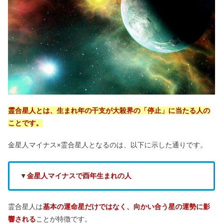
霊合星人とは、生まれ年の干支が大殺界の「停止」に当たる人の
ことです。
金星人マイナス×霊合星人となるのは、以下に示した通りです。
▼
金星人マイナスで酉年生まれの人
霊合星人は
基本の運命星だけではなく、向かい合う星の運勢に影
響される
ことが特徴です。