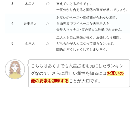
3
木星人
〇
支えていける相性です。
一度分かり合えると関係の進展が早いでしょう。
お互いのペースや価値観が合わない相性。
4
天王星人
△
自由奔放でマイペースな天王星人を、
金星人マイナス×霊合星人は理解できません。
二人とも自己主張が強く、反発し合う相性。
5
金星人
△
どちらかが大人になって譲らなければ、
関係がぎくしゃくしてしまいそう。
こちらはあくまでも六星占術を元にしたランキン
グなので、さらに詳しい相性を知るには
お互いの
他の要素を加味する
ことが大切です。