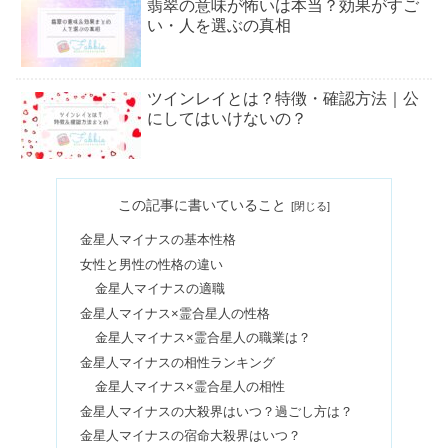
翡翠の意味が怖いは本当？効果がすご
い・人を選ぶの真相
ツインレイとは？特徴・確認方法｜公
にしてはいけないの？
姓名判断ならゲッターズ飯田！最強の
この記事に書いていること
画数&結婚後は？名付けのコツ7選
金星人マイナスの基本性格
女性と男性の性格の違い
オニキスが合わない人｜意味や悪い効
金星人マイナスの適職
果は？強すぎる不思議体験も
金星人マイナス×霊合星人の性格
金星人マイナス×霊合星人の職業は？
金星人マイナスの相性ランキング
幸運を呼ぶ猫の名前おすすめ5選｜海
金星人マイナス×霊合星人の相性
外・和風・ハワイ語など
金星人マイナスの大殺界はいつ？過ごし方は？
金星人マイナスの宿命大殺界はいつ？