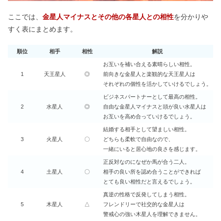
ここでは、
金星人マイナスとその他の各星人との相性
を分かりや
すく表にまとめます。
順位
相手
相性
解説
お互いを補い合える素晴らしい相性。
1
天王星人
◎
前向きな金星人と楽観的な天王星人は
それぞれの個性を活かしていけるでしょう。
ビジネスパートナーとして最高の相性。
2
水星人
◎
自由な金星人マイナスと頭が良い水星人は
お互いを高め合っていけるでしょう。
結婚する相手として望ましい相性。
3
火星人
〇
どちらも柔軟で自由なので、
一緒にいると居心地の良さを感じます。
正反対なのになぜか馬が合う二人。
4
土星人
〇
相手の良い所を認め合うことができれば
とても良い相性だと言えるでしょう。
真逆の性格で反発してしまう相性。
5
木星人
△
フレンドリーで社交的な金星人は
警戒心の強い木星人を理解できません。