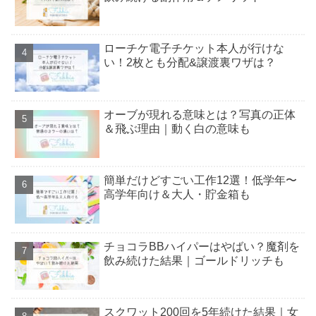
ローチケ電子チケット本人が行けな
い！2枚とも分配&譲渡裏ワザは？
オーブが現れる意味とは？写真の正体
＆飛ぶ理由｜動く白の意味も
簡単だけどすごい工作12選！低学年〜
高学年向け＆大人・貯金箱も
チョコラBBハイパーはやばい？魔剤を
飲み続けた結果｜ゴールドリッチも
スクワット200回を5年続けた結果｜女