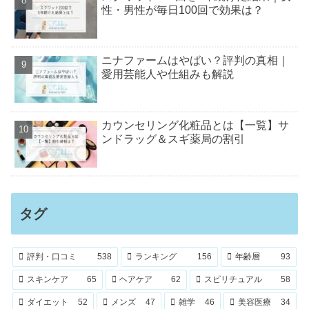
性・男性が毎日100回で効果は？
ニナファームはやばい？評判の真相｜
愛用芸能人や仕組みも解説
カウンセリング化粧品とは【一覧】サ
ンドラッグ＆スギ薬局の割引
タグ
評判・口コミ
538
ランキング
156
年齢層
93
スキンケア
65
ヘアケア
62
スピリチュアル
58
ダイエット
52
メンズ
47
雑学
46
美容医療
34