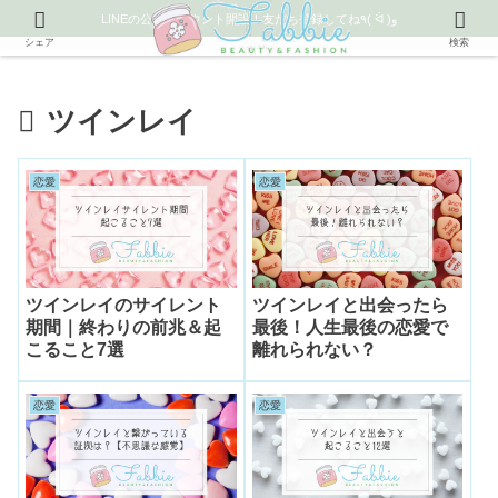
LINEの公式アカウント開設！友だち登録してね٩( ᐛ )و
シェア
検索
ツインレイ
恋愛
恋愛
ツインレイのサイレント
ツインレイと出会ったら
期間｜終わりの前兆＆起
最後！人生最後の恋愛で
こること7選
離れられない？
恋愛
恋愛