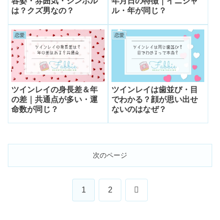
容姿・雰囲気・シンボル
年月日の特徴｜イニシャ
は？クズ男なの？
ル・年が同じ？
恋愛
恋愛
ツインレイの身長差＆年
ツインレイは歯並び・目
の差｜共通点が多い・運
でわかる？顔が思い出せ
命数が同じ？
ないのはなぜ？
次のページ
次
1
2
へ