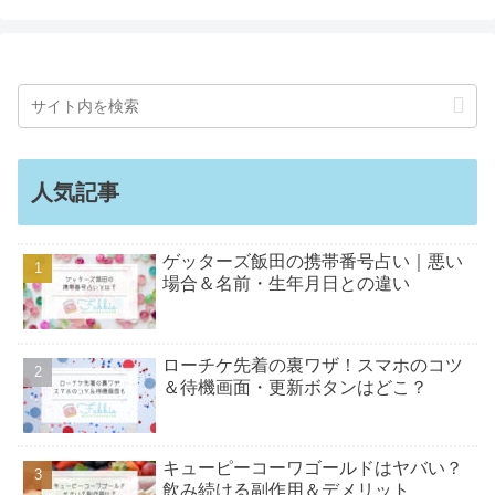
人気記事
ゲッターズ飯田の携帯番号占い｜悪い
場合＆名前・生年月日との違い
ローチケ先着の裏ワザ！スマホのコツ
＆待機画面・更新ボタンはどこ？
キューピーコーワゴールドはヤバい？
飲み続ける副作用＆デメリット