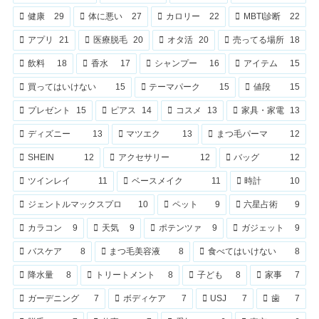
健康
29
体に悪い
27
カロリー
22
MBTI診断
22
アプリ
21
医療脱毛
20
オタ活
20
売ってる場所
18
飲料
18
香水
17
シャンプー
16
アイテム
15
買ってはいけない
15
テーマパーク
15
値段
15
プレゼント
15
ピアス
14
コスメ
13
家具・家電
13
ディズニー
13
マツエク
13
まつ毛パーマ
12
SHEIN
12
アクセサリー
12
バッグ
12
ツインレイ
11
ベースメイク
11
時計
10
ジェントルマックスプロ
10
ペット
9
六星占術
9
カラコン
9
天気
9
ポテンツァ
9
ガジェット
9
バスケア
8
まつ毛美容液
8
食べてはいけない
8
降水量
8
トリートメント
8
子ども
8
家事
7
ガーデニング
7
ボディケア
7
USJ
7
歯
7