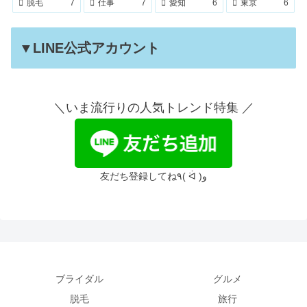
脱毛
7
仕事
7
愛知
6
東京
6
▼LINE公式アカウント
＼いま流行りの人気トレンド特集 ／
友だち登録してね٩( ᐛ )و
ブライダル
グルメ
脱毛
旅行