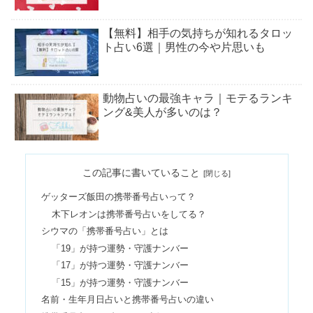
【無料】相手の気持ちが知れるタロッ
ト占い6選｜男性の今や片思いも
動物占いの最強キャラ｜モテるランキ
ング&美人が多いのは？
おみくじ凶は運がいい？スピリチュア
この記事に書いていること
ルな内容&引いた人の確率
ゲッターズ飯田の携帯番号占いって？
木下レオンは携帯番号占いをしてる？
古いお守りを持ち続けると？一年以上
シウマの「携帯番号占い」とは
&返納は違う神社でOK？
「19」が持つ運勢・守護ナンバー
「17」が持つ運勢・守護ナンバー
「15」が持つ運勢・守護ナンバー
【木星人マイナス】女性の性格＆大殺
名前・生年月日占いと携帯番号占いの違い
界の過ごし方｜2023の月運