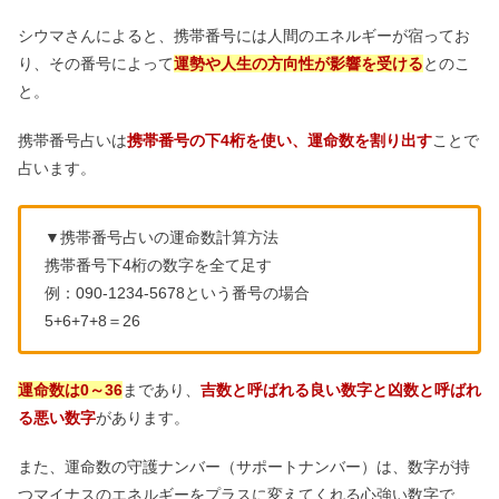
シウマさんによると、携帯番号には人間のエネルギーが宿ってお
り、その番号によって
運勢や人生の方向性が影響を受ける
とのこ
と。
携帯番号占いは
携帯番号の下4桁を使い、運命数を割り出す
ことで
占います。
▼携帯番号占いの運命数計算方法
携帯番号下4桁の数字を全て足す
例：090-1234-5678という番号の場合
5+6+7+8＝26
運命数は0～36
まであり、
吉数と呼ばれる良い数字と凶数と呼ばれ
る悪い数字
があります。
また、運命数の守護ナンバー（サポートナンバー）は、数字が持
つマイナスのエネルギーをプラスに変えてくれる心強い数字で、