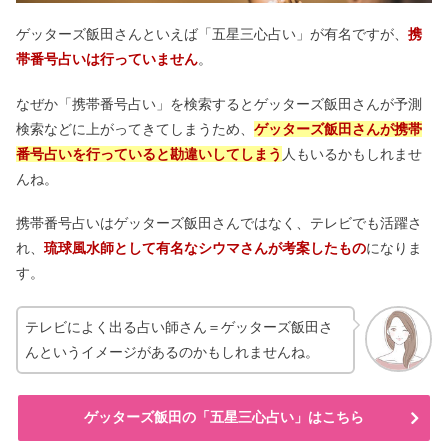
る？決めていることとは？
ゲッターズ飯田さんといえば「五星三心占い」が有名ですが、
携
帯番号占いは行っていません
。
金星人プラスは性格が悪い？2023＆
なぜか「携帯番号占い」を検索するとゲッターズ飯田さんが予測
2024の年表｜霊合星人は？
検索などに上がってきてしまうため、
ゲッターズ飯田さんが携帯
番号占いを行っていると勘違いしてしまう
人もいるかもしれませ
金木犀は植えてはいけない？花言葉が
んね。
怖いって本当？恋愛・魔除け
携帯番号占いはゲッターズ飯田さんではなく、テレビでも活躍さ
れ、
琉球風水師として有名なシウマさんが考案したもの
になりま
観音様がついてる人の特徴｜呼ばれる
す。
人は？お釈迦様との違いも
テレビによく出る占い師さん＝ゲッターズ飯田さ
んというイメージがあるのかもしれませんね。
【天王星人マイナス】性格＆大殺界の
過ごし方｜霊合星人の相性は？
ゲッターズ飯田の「五星三心占い」はこちら