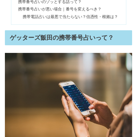
携帯番号占いのゾッとする話って？
携帯番号占いが悪い場合｜番号を変えるべき？
携帯電話占いは最悪で当たらない？信憑性・根拠は？
盛り塩は危ない&やめたほうがいい？
作り方や効果がすごい体験談
ゲッターズ飯田の携帯番号占いって？
【火星人プラス】性格悪い？男女の違
い＆相性｜変わり者なの？
姓名判断ならゲッターズ飯田！最強の
画数&結婚後は？名付けのコツ7選
ツインレイ男性の特徴｜容姿・雰囲
気・シンボルは？クズ男なの？
ツインレイ男性が動くとき｜会いに来