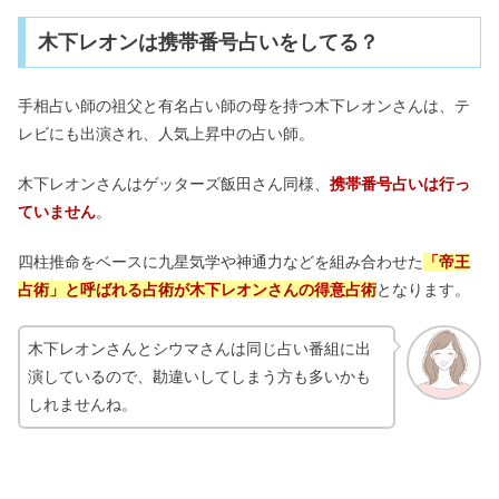
タロット占いのやり方！当たるのはな
ぜ？覚えてはいけないって本当？
木下レオンは携帯番号占いをしてる？
手相占い師の祖父と有名占い師の母を持つ木下レオンさんは、テ
オニキスが合わない人｜意味や悪い効
レビにも出演され、人気上昇中の占い師。
果は？強すぎる不思議体験も
木下レオンさんはゲッターズ飯田さん同様、
携帯番号占いは行っ
ていません
。
【金星人マイナス】2023年の年表＆宿
命大殺界｜女性の性格は？
四柱推命をベースに九星気学や神通力などを組み合わせた
「帝王
占術」と呼ばれる占術が木下レオンさんの得意占術
となります。
木下レオンさんとシウマさんは同じ占い番組に出
演しているので、勘違いしてしまう方も多いかも
しれませんね。