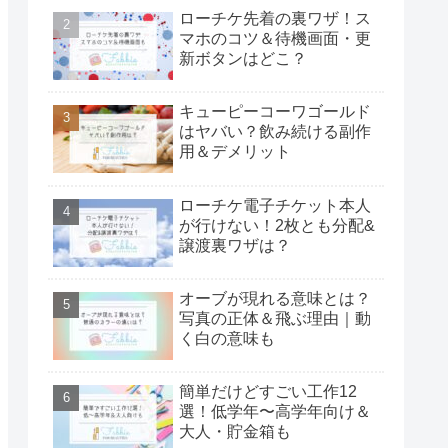
ローチケ先着の裏ワザ！ス
マホのコツ＆待機画面・更
新ボタンはどこ？
キューピーコーワゴールド
はヤバい？飲み続ける副作
用＆デメリット
ローチケ電子チケット本人
が行けない！2枚とも分配&
譲渡裏ワザは？
オーブが現れる意味とは？
写真の正体＆飛ぶ理由｜動
く白の意味も
簡単だけどすごい工作12
選！低学年〜高学年向け＆
大人・貯金箱も