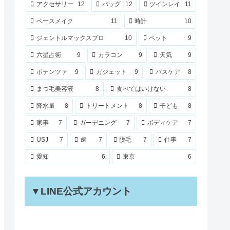
アクセサリー
12
バッグ
12
ツインレイ
11
ベースメイク
11
時計
10
ジェントルマックスプロ
10
ペット
9
六星占術
9
カラコン
9
天気
9
ポテンツァ
9
ガジェット
9
バスケア
8
まつ毛美容液
8
食べてはいけない
8
降水量
8
トリートメント
8
子ども
8
家事
7
ガーデニング
7
ボディケア
7
USJ
7
歯
7
脱毛
7
仕事
7
愛知
6
東京
6
▼LINE公式アカウント