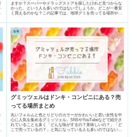
所
ますか？スーパーやドラッグストアを探したけれど見つからな
キ
かった、という人も多いのではないでしょうか。どこが一番安
そ
く買えるのかな？この記事では、地球グミを売ってる場所やど
こが安いのかを...
食事
グミッツェルはドンキ・コンビニにある？売
ってる場所まとめ
ヨ
丸いフォルムと色とりどりのカラーがかわいいと若い女性を中
心に人気を集めるグミッツェル。SNSやYouTubeなどで紹介さ
ク
れていることも多く「どんな味がするの？美味しいの？」「ど
し
こで売っているの？」と気になっている人も多いのではないで
しょうか...