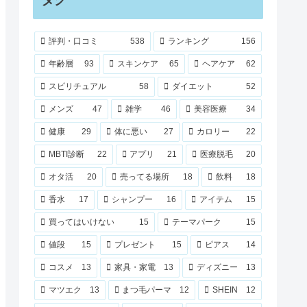
評判・口コミ
538
ランキング
156
年齢層
93
スキンケア
65
ヘアケア
62
スピリチュアル
58
ダイエット
52
メンズ
47
雑学
46
美容医療
34
健康
29
体に悪い
27
カロリー
22
MBTI診断
22
アプリ
21
医療脱毛
20
オタ活
20
売ってる場所
18
飲料
18
香水
17
シャンプー
16
アイテム
15
買ってはいけない
15
テーマパーク
15
値段
15
プレゼント
15
ピアス
14
コスメ
13
家具・家電
13
ディズニー
13
マツエク
13
まつ毛パーマ
12
SHEIN
12