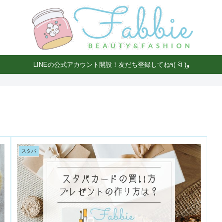
LINEの公式アカウント開設！友だち登録してね٩( ᐛ )و
スタバ