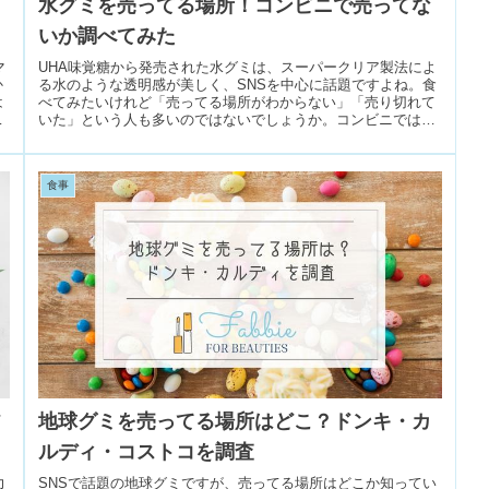
水グミを売ってる場所！コンビニで売ってな
いか調べてみた
マ
UHA味覚糖から発売された水グミは、スーパークリア製法によ
か
る水のような透明感が美しく、SNSを中心に話題ですよね。食
は
べてみたいけれど「売ってる場所がわからない」「売り切れて
り
いた」という人も多いのではないでしょうか。コンビニでは売
ってないのか...
食事
フ
地球グミを売ってる場所はどこ？ドンキ・カ
ルディ・コストコを調査
力
SNSで話題の地球グミですが、売ってる場所はどこか知ってい