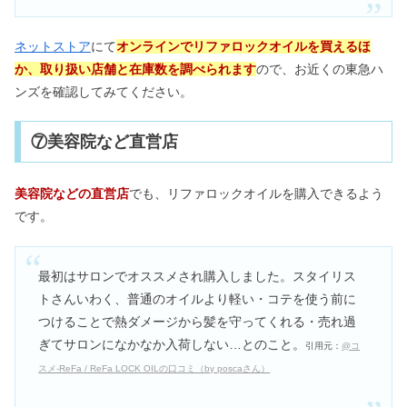
ネットストア
にて
オンラインでリファロックオイルを買えるほ
か、取り扱い店舗と在庫数を調べられます
ので、お近くの東急ハ
ンズを確認してみてください。
⑦美容院など直営店
美容院などの直営店
でも、リファロックオイルを購入できるよう
です。
最初はサロンでオススメされ購入しました。スタイリス
トさんいわく、普通のオイルより軽い・コテを使う前に
つけることで熱ダメージから髪を守ってくれる・売れ過
ぎてサロンになかなか入荷しない…とのこと。
引用元：
@コ
スメ-ReFa / ReFa LOCK OILの口コミ（by poscaさん）