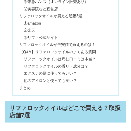
⑥東急ハンズ（オンライン販売あり）
で売ってる？成城石井の店舗は？
⑦美容院など直営店
リファロックオイルが買える通販3選
①amazon
縮毛矯正で失敗！デメリットはまっす
②楽天
ぐすぎる？いつから結んでいい？
③リファ公式サイト
リファロックオイルが最安値で買えるのは？
【Q&A】リファロックオイルのよくある質問
ミルクタッチのマスカラはどこに売っ
リファロックオイルは痛む口コミは本当？
てる？パンダ目の口コミ・落とし方も
リファロックオイルの香り・成分は？
エクステの髪に使ってもいい？
他のアイロンと使っても良い？
リファのアイロンは壊れやすい？痛
む・勝手に消える【口コミ】
まとめ
リファロックオイルはどこで買える？取扱
リファロックオイルは痛む？使い方や
店舗7選
ライトの違い【口コミ】