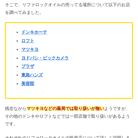
そこで、リファロックオイルの売ってる場所について以下のお店
セルライ子はドンキやロフトにある？
を調べてみました。
どこで売ってる&痩せる口コミ
ドンキホーテ
ジョンマスターオーガニックでやばい
ロフト
事件？口コミ&人気の理由も
マツキヨ
ヨドバシ・ビックカメラ
プラザ
ツーブロック失敗でタラちゃん？セル
フで後ろ刈り上げすぎた直し方
東急ハンズ
美容院
残念ながら
マツキヨなどの薬局では取り扱いが無い
ようですが、
その他のドンキやロフトなどでは一部店舗で取り扱いがあるよう
です。
それぞれのリファロックオイルの販売店について詳しく説明しま