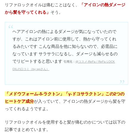
リファロックオイルは痛むことはなく、
「アイロンの熱ダメージ
から髪を守ってくれる」
そう。
ヘアアイロンの熱によるダメージが気になっていたので
すが、これはアイロン前に使用して、熱から守ってくれ
るみたいです こんな商品を他に知らないので、必需品に
なっています サラサラになるし、ダメージも減らせるの
でリピートすると思います
引用元：
@コスメ-ReFa / ReFa LOCK
OILの口コミ（by xpiさん）
「メドウフォーム-δ-ラクトン」「γ-ドコサラクトン」この2つの
ヒートケア成分
が入っていて、アイロンの熱ダメージから髪を守
ってくれるようですよ。
リファロックオイルを使用すると髪が痛むのかについては以下の
記事でまとめています。