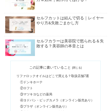
セルフカットは結んで切る｜レイヤー
やり方&失敗ごまかし方
セルフカラーは美容院で怒られる＆失
敗する？美容師の本音とは
マッシュボブでおばさん？40・50代ボ
この記事に書いていること
ブが似合う顔は丸顔？面長？
リファロックオイルはどこで買える？取扱店舗7選
①ドンキホーテ
フィーノはやばい&はげるは嘘！毎日
②ロフト
使うとどうなるか口コミ調査
③マツキヨなどの薬局
④ヨドバシ・ビッグカメラ（オンライン販売あり）
⑤プラザ（オンライン販売あり）
極上はちみつ紅茶はカルディ以外どこ