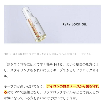
ピクミングミはどこに売ってる？ダイ
ソーやコンビニは？【2024】
痛まないコテ・カールアイロンおすす
め5選！安い&初心者向けも
ボタニストはやばいの口コミ&はげる
って本当？種類別のおすすめ
引用元：
楽天市場-MTG リファ ロックオイル 100ml ReFa LOCK OIL ヘアオイル・・・
「熱を早く均等に伝えて早く熱を下げる」という独自の処方によ
クレイクリームシャンプーの悪い口コ
り、スタイリングをきれいに長くキープできるリファロックオイ
ミ｜最悪は嘘？くせ毛・白髪の評判
ル。
キープ力が高いだけでなく、
アイロンの熱ダメージから髪を守れ
SHIROの香水が売ってる場所！ドン
る
のでSNSで話題となり、リファロックオイルがどこで買えるの
キ・ロフト・Amazonどこで買える？
か気になっている方も多いのではないでしょうか。