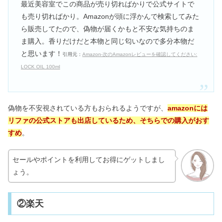
最近美容室でこの商品が売り切ればかりで公式サイトで
も売り切ればかり。Amazonが頭に浮かんで検索してみた
ら販売してたので、偽物が届くかもと不安な気持ちのま
ま購入。香りだけだと本物と同じ匂いなので多分本物だ
と思います！
引用元：
Amazon-次のAmazonレビューを確認してください:
LOCK OIL 100ml
偽物を不安視されている方もおられるようですが、
amazonには
リファの公式ストアも出店しているため、そちらでの購入がおす
すめ
。
セールやポイントを利用してお得にゲットしまし
ょう。
②楽天