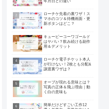
年月日との違い
ローチケ先着の裏ワザ！ス
マホのコツ＆待機画面・更
新ボタンはどこ？
キューピーコーワゴールド
はヤバい？飲み続ける副作
用＆デメリット
ローチケ電子チケット本人
が行けない！2枚とも分配&
譲渡裏ワザは？
オーブが現れる意味とは？
写真の正体＆飛ぶ理由｜動
く白の意味も
簡単だけどすごい工作12