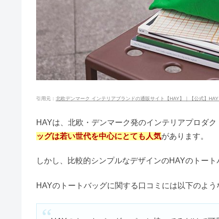
ライスペーパーの売り場｜どこに
ハパクリスティンはドンキにある
水グミを売ってる場所！コンビニ
引用元：
北欧デンマーク インテリアブランドの通販サイト【HAY】｜【公式】HAYオン
HAYは、北欧・デンマーク発のインテリアプロダク
ッグは若い世代を中心にとても人気
があります。
しかし、比較的シンプルなデザインのHAYのトー
HAYのトートバッグに関する口コミには以下のよう