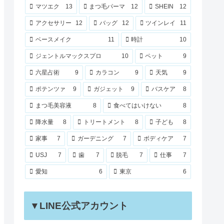
マツエク
13
まつ毛パーマ
12
SHEIN
12
アクセサリー
12
バッグ
12
ツインレイ
11
ベースメイク
11
時計
10
ジェントルマックスプロ
10
ペット
9
六星占術
9
カラコン
9
天気
9
ポテンツァ
9
ガジェット
9
バスケア
8
まつ毛美容液
8
食べてはいけない
8
降水量
8
トリートメント
8
子ども
8
家事
7
ガーデニング
7
ボディケア
7
USJ
7
歯
7
脱毛
7
仕事
7
愛知
6
東京
6
▼LINE公式アカウント