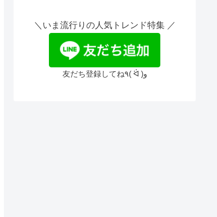
＼いま流行りの人気トレンド特集 ／
友だち登録してね٩( ᐛ )و