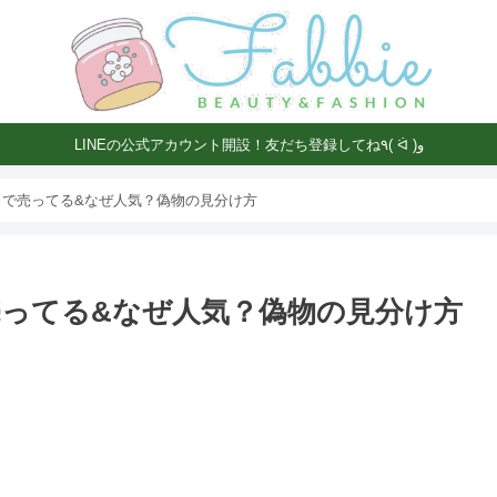
LINEの公式アカウント開設！友だち登録してね٩( ᐛ )و
こで売ってる&なぜ人気？偽物の見分け方
売ってる&なぜ人気？偽物の見分け方