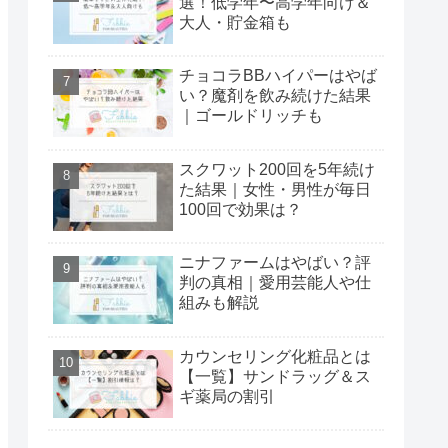
選！低学年〜高学年向け＆
大人・貯金箱も
チョコラBBハイパーはやば
い？魔剤を飲み続けた結果
｜ゴールドリッチも
スクワット200回を5年続け
た結果｜女性・男性が毎日
100回で効果は？
ニナファームはやばい？評
判の真相｜愛用芸能人や仕
組みも解説
カウンセリング化粧品とは
【一覧】サンドラッグ＆ス
ギ薬局の割引