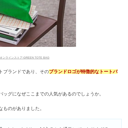
売ってる？業務スーパーは？
？どこで買える&安全性は？
で売ってないか調べてみた
ラインストア-GREEN TOTE BAG
トブランドであり、その
ブランドロゴが特徴的なトートバ
トバッグになぜここまでの人気があるのでしょうか。
なものがありました。