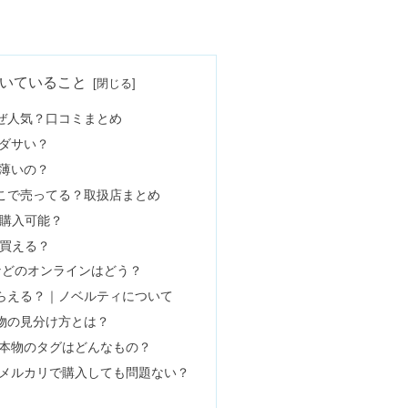
イソーやコンビニは？【2024】
いていること
なぜ人気？口コミまとめ
はダサい？
にある？売ってる場所まとめ
は薄いの？
どこで売ってる？取扱店まとめ
購入可能？
？《スイーツ&たっぷりクリームパン》
買える？
nなどのオンラインはどう？
もらえる？｜ノベルティについて
センター&コンビニで売ってる？
偽物の見分け方とは？
の本物のタグはどんなもの？
はメルカリで購入しても問題ない？
ドンキ・カルディ・コストコを調査