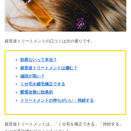
アテニア化粧品は危険&怪しい？使っ
ている芸能人&安く買う方法
もうヤミ金しかない！まともで良心的
なソフト闇金は？最終手段5選
超音波トリートメントの口コミは次の通りです。
リンゴ酢洗顔で悪化？正しいやり方や
効果ないって本当？
効果｜思春期ニキビにも
超音波トリートメントは傷む？
値段が高い？
くせ毛を縮毛矯正できる
スマホにステッカーを挟むとダサい？
髪質改善に効果的
男＆オタクは？おしゃれな貼り方
トリートメントの持ちがいい・持続する
男がピンキーリングは気持ち悪い＆指
輪はダサい？どこにつける？
超音波トリートメントは、「くせ毛を矯正できる」「持続する」