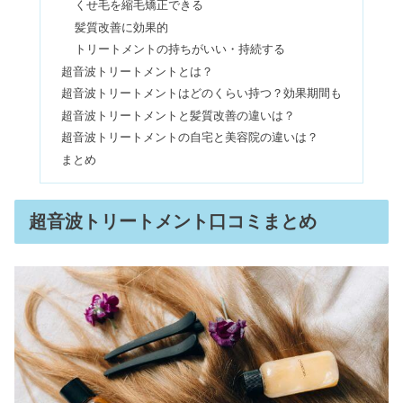
くせ毛を縮毛矯正できる
サとの違い＆まずい評判は本当？
髪質改善に効果的
トリートメントの持ちがいい・持続する
超音波トリートメントとは？
アムード（旧パステル）の韓国通販の
超音波トリートメントはどのくらい持つ？効果期間も
口コミ｜安全？届かないは嘘？
超音波トリートメントと髪質改善の違いは？
超音波トリートメントの自宅と美容院の違いは？
まとめ
レジンアクセサリーはダサいのはベタ
つきのせい？危険性は？
超音波トリートメント口コミまとめ
東京ドイツ村はやばい？アクセスが悪
い口コミは本当？
よもぎ蒸しの危険性｜効果ない？ホン
マでっかの放送や自宅のデメリット