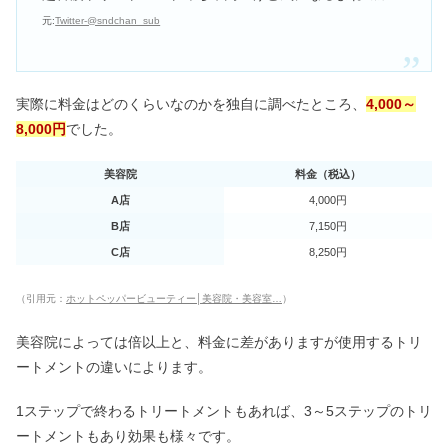
元:
Twitter-@sndchan_sub
実際に料金はどのくらいなのかを独自に調べたところ、
4,000～
8,000円
でした。
美容院
料金（税込）
A店
4,000円
B店
7,150円
C店
8,250円
（引用元：
ホットペッパービューティー│美容院・美容室…
）
美容院によっては倍以上と、料金に差がありますが使用するトリ
ートメントの違いによります。
1ステップで終わるトリートメントもあれば、3～5ステップのトリ
ートメントもあり効果も様々です。