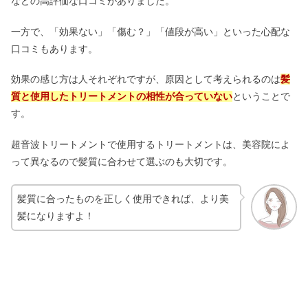
などの高評価な口コミがありました。
チャールズアンドキースはださい？芸
一方で、「効果ない」「傷む？」「値段が高い」といった心配な
能人や評判｜靴擦れしにくい？
口コミもあります。
効果の感じ方は人それぞれですが、原因として考えられるのは
髪
酵素風呂のデメリット｜ゴキブリや他
質と使用したトリートメントの相性が合っていない
ということで
人の汗で汚いは嘘？自宅の方法も
す。
超音波トリートメントで使用するトリートメントは、美容院によ
マルジェラの財布・5ACは使いにく
って異なるので髪質に合わせて選ぶのも大切です。
い？年齢層＆愛用芸能人
髪質に合ったものを正しく使用できれば、より美
髪になりますよ！