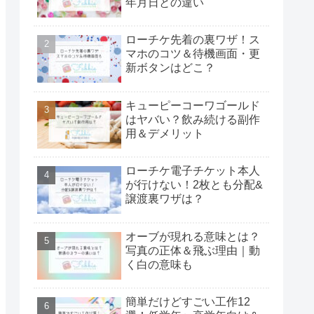
年月日との違い
ローチケ先着の裏ワザ！ス
マホのコツ＆待機画面・更
新ボタンはどこ？
キューピーコーワゴールド
はヤバい？飲み続ける副作
用＆デメリット
ローチケ電子チケット本人
が行けない！2枚とも分配&
譲渡裏ワザは？
オーブが現れる意味とは？
写真の正体＆飛ぶ理由｜動
く白の意味も
簡単だけどすごい工作12