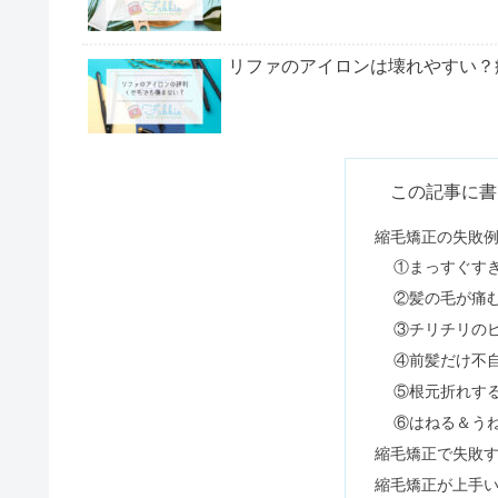
リファのアイロンは壊れやすい？
ファーマフーズは怪しい？ニュー
この記事に書
縮毛矯正の失敗例
①まっすぐす
トリコレの悪い口コミは嘘？くせ
②髪の毛が痛
③チリチリの
④前髪だけ不
縮毛矯正の頻度や期間｜長さ別の
⑤根元折れす
⑥はねる＆う
縮毛矯正で失敗
使ってはいけないシャンプーラン
縮毛矯正が上手