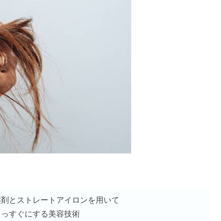
セルフで後ろ刈り上げすぎた直し方
？解約方法や白髪に効果なしの真相
いランキング7選！【美容師おすすめ】
コミ＆選び方【ランキング5選】
偽物の噂・絹女との違いを比較
薬剤とストレートアイロンを用いて
まっすぐにする美容技術