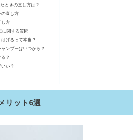
したときの直し方は？
ンの直し方
直し方
染めやめてのデメリット&美容院料金
正に関する質問
とはげるって本当？
シャンプーはいつから？
・縮毛矯正の口コミ＆カットの評判
する？
でいい？
れがいい＆美容師の口コミも
メリット6選
ない？どれがいい・違いや使い方