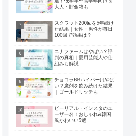
選！低学年〜高学年向け＆
大人・貯金箱も
スクワット200回を5年続け
た結果｜女性・男性が毎日
100回で効果は？
ニナファームはやばい？評
判の真相｜愛用芸能人や仕
組みも解説
チョコラBBハイパーはやば
い？魔剤を飲み続けた結果
｜ゴールドリッチも
ビーリアル・インスタのユ
ーザー名！おしゃれ&韓国
風かわいい5選