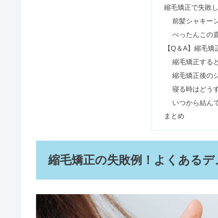
縮毛矯正で失敗
前髪シャキー
ぺったんこの
ヘアマニキュアを続けると？白髪
【Q＆A】縮毛矯
縮毛矯正する
縮毛矯正後の
プラージュはひどい？料金値上げ
寝る時はどう
いつから結ん
まとめ
ドロアスやばい？シャンプーはど
縮毛矯正の失敗例！よくあるデ
アンドハニーのヘアオイルは良く