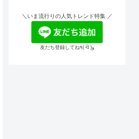
＼いま流行りの人気トレンド特集 ／
友だち登録してね٩( ᐛ )و