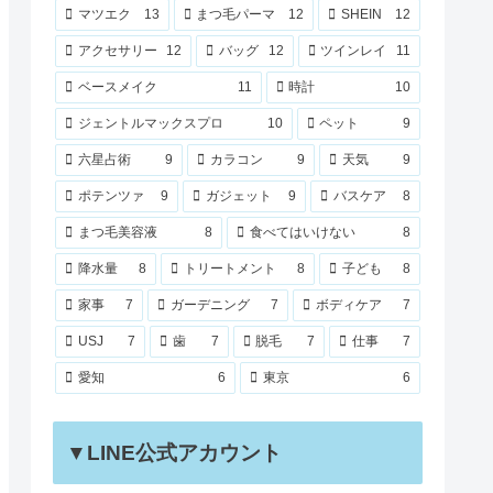
マツエク
13
まつ毛パーマ
12
SHEIN
12
アクセサリー
12
バッグ
12
ツインレイ
11
ベースメイク
11
時計
10
ジェントルマックスプロ
10
ペット
9
六星占術
9
カラコン
9
天気
9
ポテンツァ
9
ガジェット
9
バスケア
8
まつ毛美容液
8
食べてはいけない
8
降水量
8
トリートメント
8
子ども
8
家事
7
ガーデニング
7
ボディケア
7
USJ
7
歯
7
脱毛
7
仕事
7
愛知
6
東京
6
▼LINE公式アカウント