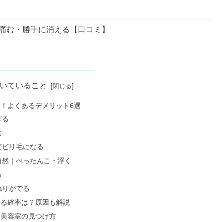
痛む・勝手に消える【口コミ】
モの口コミ・評判｜育毛剤の効果も
いていること
！よくあるデメリット6選
ぎる
毛に効果なし・500円の噂の真実
む
ビビリ毛になる
自然｜ぺったんこ・浮く
持ちは何ヶ月？長持ちさせる秘訣も
る
ねりがでる
する確率は？原因も解説
キング！商品名&買っていいのは？
い美容室の見つけ方