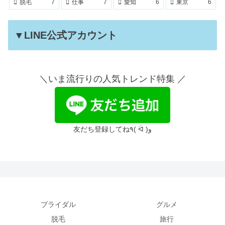
脱毛
7
仕事
7
愛知
6
東京
6
▼LINE公式アカウント
＼いま流行りの人気トレンド特集 ／
友だち登録してね٩( ᐛ )و
ブライダル
グルメ
脱毛
旅行