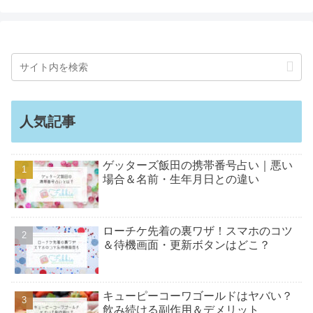
人気記事
ゲッターズ飯田の携帯番号占い｜悪い
場合＆名前・生年月日との違い
ローチケ先着の裏ワザ！スマホのコツ
＆待機画面・更新ボタンはどこ？
キューピーコーワゴールドはヤバい？
飲み続ける副作用＆デメリット