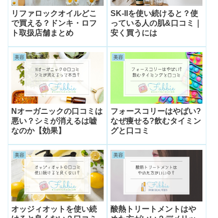
リファロックオイルどこ
SK-IIを使い続けると？使
で買える？ドンキ・ロフ
っている人の肌&口コミ｜
ト取扱店舗まとめ
安く買うには
美容
美容
Nオーガニックの口コミは
フォースコリーはやばい?
悪い？シミが消えるは嘘
なぜ痩せる?飲むタイミン
なのか【効果】
グと口コミ
美容
美容
オッジィオットを使い続
酸熱トリートメントはや