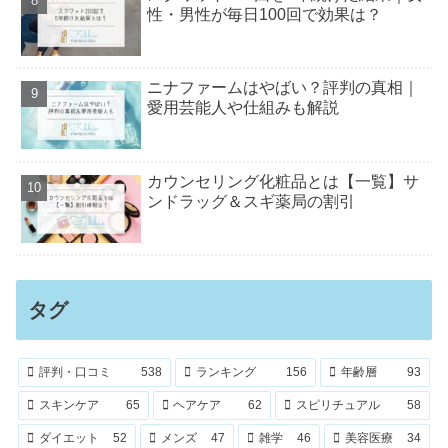
性・男性が毎日100回で効果は？
ニナファームはやばい？評判の真相｜
愛用芸能人や仕組みも解説
カウンセリング化粧品とは【一覧】サ
ンドラッグ＆スギ薬局の割引
タグ
評判・口コミ
538
ランキング
156
年齢層
93
スキンケア
65
ヘアケア
62
スピリチュアル
58
ダイエット
52
メンズ
47
雑学
46
美容医療
34