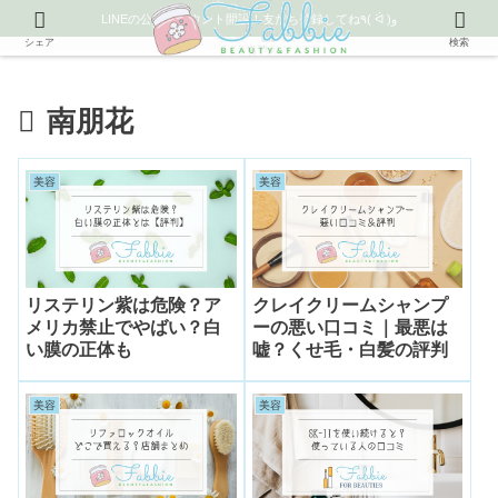
LINEの公式アカウント開設！友だち登録してね٩( ᐛ )و
シェア
検索
南朋花
美容
美容
リステリン紫は危険？ア
クレイクリームシャンプ
メリカ禁止でやばい？白
ーの悪い口コミ｜最悪は
い膜の正体も
嘘？くせ毛・白髪の評判
美容
美容