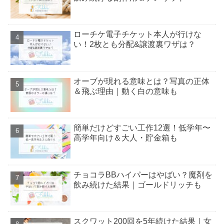
ローチケ電子チケット本人が行けな
い！2枚とも分配&譲渡裏ワザは？
オーブが現れる意味とは？写真の正体
＆飛ぶ理由｜動く白の意味も
簡単だけどすごい工作12選！低学年〜
高学年向け＆大人・貯金箱も
チョコラBBハイパーはやばい？魔剤を
飲み続けた結果｜ゴールドリッチも
スクワット200回を5年続けた結果｜女