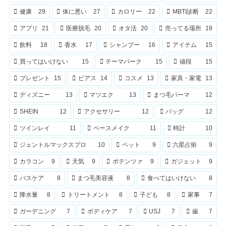
健康
29
体に悪い
27
カロリー
22
MBTI診断
22
アプリ
21
医療脱毛
20
オタ活
20
売ってる場所
18
飲料
18
香水
17
シャンプー
16
アイテム
15
買ってはいけない
15
テーマパーク
15
値段
15
プレゼント
15
ピアス
14
コスメ
13
家具・家電
13
ディズニー
13
マツエク
13
まつ毛パーマ
12
SHEIN
12
アクセサリー
12
バッグ
12
ツインレイ
11
ベースメイク
11
時計
10
ジェントルマックスプロ
10
ペット
9
六星占術
9
カラコン
9
天気
9
ポテンツァ
9
ガジェット
9
バスケア
8
まつ毛美容液
8
食べてはいけない
8
降水量
8
トリートメント
8
子ども
8
家事
7
ガーデニング
7
ボディケア
7
USJ
7
歯
7