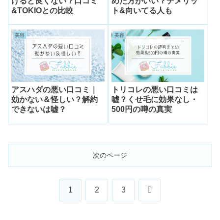
けると良くない？口コミ
めた方がいい？デメリッ
&TOKIOとの比較
ト&向いてる人も
美容
美容
アスハダの悪い口コミ｜
トリコレの悪い口コミは
効かない＆怪しい？解約
嘘？くせ毛に効果なし・
できないは嘘？
500円の噂の真実
次のページ
次
1
2
3
へ