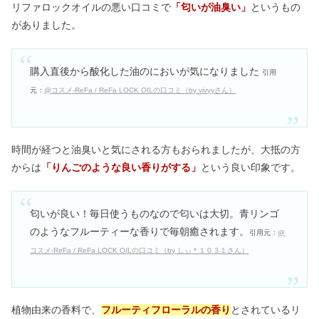
リファロックオイルの悪い口コミで
「匂いが油臭い」
というもの
がありました。
購入直後から酸化した油のにおいが気になりました
引用
元：
@コスメ-ReFa / ReFa LOCK OILの口コミ（by vivyyさん）
時間が経つと油臭いと気にされる方もおられましたが、大抵の方
からは
「りんごのような良い香りがする」
という良い印象です。
匂いが良い！毎日使うものなので匂いは大切。青リンゴ
のようなフルーティーな香りで毎朝癒されます。
引用元：
@
コスメ-ReFa / ReFa LOCK OILの口コミ（by しぃ＊１０３１さん）
植物由来の香料で、
フルーティフローラルの香り
とされているリ