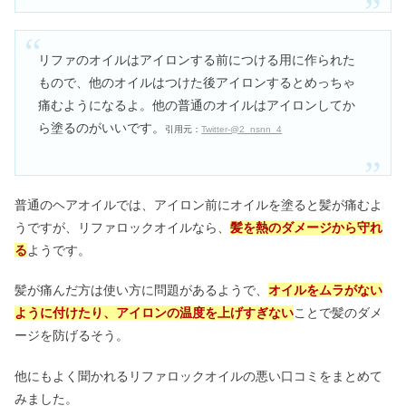
丸メガネが似合わない女子は？ダサい
&むかつくの真相｜似合う顔も
リファのオイルはアイロンする前につける用に作られた
もので、他のオイルはつけた後アイロンするとめっちゃ
痛むようになるよ。他の普通のオイルはアイロンしてか
バナナリパブリックはダサい？客層・
ら塗るのがいいです。
年齢層は50代？愛用芸能人も
引用元：
Twitter-@2_nsnn_4
やばい！若いのに歯がない人は信用で
普通のヘアオイルでは、アイロン前にオイルを塗ると髪が痛むよ
きない？抜けたままの人の性格
うですが、リファロックオイルなら、
髪を熱のダメージから守れ
る
ようです。
髪が痛んだ方は使い方に問題があるようで、
オイルをムラがない
ように付けたり、アイロンの温度を上げすぎない
ことで髪のダメ
ージを防げるそう。
他にもよく聞かれるリファロックオイルの悪い口コミをまとめて
みました。