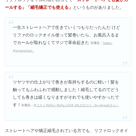
ールする」「縮毛矯正でも使える」
というものがありました。
一生ストレートヘアで生きていくつもりだったんだ けど
リファのロックオイル使って髪巻いたら、お風呂入るま
でカールが取れなくてマジで革命起きた
引用元：
Twitter-
@syusyochan_
ツヤツヤの仕上がりで巻きが長持ちするのに軽い！髪を
触ってもふわふわで感動しました！縮毛してるのでどう
しても巻きは緩くなりますがそれでも使いやすかったで
す！
引用元：
@コスメ-ReFa / ReFa LOCK OILの口コミ（by ahyeahさん）
ストレートヘアや矯正縮毛されている方でも、リファロックオイ