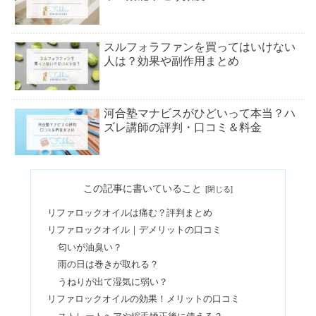
スルフォラファンを買ってはいけない
人は？効果や副作用まとめ
河合塾マナビスがひどいって本当？ハ
ズレ講師の評判・口コミ＆料金
男の二重は気持ち悪い&ブサイク？天
この記事に書いていること
然は少ない？整形はどう思う？
リファロックオイルは痛む？評判まとめ
リファロックオイル｜デメリットの口コミ
フィーノはやばい&はげるは嘘！毎日
匂いが油臭い？
使うとどうなるか口コミ調査
雨の日は巻きが取れる？
うねりが出て湿気に弱い？
リファロックオイルの効果！メリットの口コミ
フォーデイズはやばい&気持ち悪い？