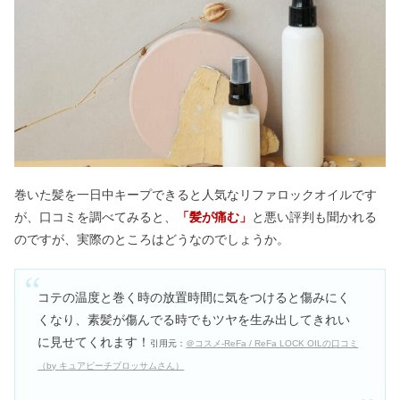
ジェルネイルをやめてよかったこと｜
やらないほうがいい？後悔する？
カフェインが弱い人の特徴｜カフェイ
ンを抜く方法や多い飲み物も
イプサは評判悪い&ニキビが増えた？
合わない人・おすすめの年代
巻いた髪を一日中キープできると人気なリファロックオイルです
が、口コミを調べてみると、
「髪が痛む」
と悪い評判も聞かれる
のですが、実際のところはどうなのでしょうか。
ハミルトンの腕時計は恥ずかしい？年
齢層&愛用芸能人！何歳までOK？
コテの温度と巻く時の放置時間に気をつけると傷みにく
くなり、素髪が傷んでる時でもツヤを生み出してきれい
に見せてくれます！
【逆効果】リファカラット買ってはい
引用元：
＠コスメ-ReFa / ReFa LOCK OILの口コミ
けない？安いのはなぜ？レイの違いも
（by キュアピーチブロッサムさん）