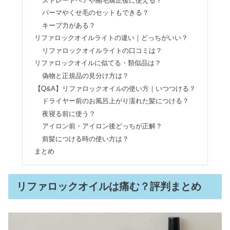
ストレートヘアや縮毛矯正後に使える？
愛用芸能人・口コミ&評判
パーマやくせ毛のセットもできる？
キープ力がある？
リファロックオイルライトの違い｜どっちがいい？
G-SHOCKは大人が着けるとダサい？
リファロックオイルライトの口コミは？
愛用芸能人まとめ｜女性もOK？
リファロックオイルに似てる・類似品は？
偽物と正規品の見分け方は？
【Q&A】リファロックオイルの使い方｜いつつける？
ケイトスペードの年齢層は何歳まで？
ドライヤー前のお風呂上がり濡れた髪につける？
30代40代は痛いのか評判まとめ
夜寝る前に使う？
アイロン前・アイロン後どっちが正解？
前髪につける時の使い方は？
ATAOの財布は気持ち悪い？恥ずかし
い&口コミがよくないの真相
まとめ
リファロックオイルは痛む？評判まとめ
コスメデコルテのリポソームは効果な
し？口コミ&偽物の見分け方