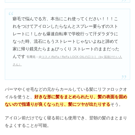
癖毛で悩んでる方、本当にこれ使ってください！！！こ
れをつけてアイロンしたらなんとスプレー要らずのスト
レートに！しかも爆速自転車で学校行って汗ダラダラに
なった時、流石にもうストレートじゃないよねと諦めて
家に帰り鏡見たらまぁびっくり ストレートのままだった
んです
引用元：
@コスメ-ReFa / ReFa LOCK OILの口コミ（by 垢抜けたい人
さん）
パーマやくせ毛などの元からカールしている髪にリファロックオ
イルを使うと、
好きな形に髪をまとめられたり、髪の表面を固め
ないので指通りが良くなったり、髪にツヤが出たりする
そう。
アイロン前だけでなく寝る前にも使用でき、翌朝の髪のまとまり
をよくすることが可能。