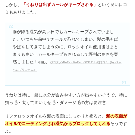
しかし、
「うねりは出ずカールがキープされる」
という良い口コ
ミもありました。
雨が降る湿気が高い日でもカールキープされていまし
た。いつも午前中でカールが取れてしまい、髪の毛もぱ
やぱやしてきてしまうのに、ロックオイル使用後はまと
まりも良いしカールキープもされるしで評判の良さを実
感しました！
引用元：
@コスメ-ReFa / ReFa LOCK OILの口コミ（by ペム
ペムプリンさん）
うねりは特に、髪に水分が含みやすい方が出やすいそうで、特に
猫っ毛・太くて固いくせ毛・ダメージ毛の方は要注意。
リファロックオイルを髪の表面にしっかりと塗ると、
髪の表面が
オイルでコーティングされ湿気からブロックしてくれる
そうです
よ。