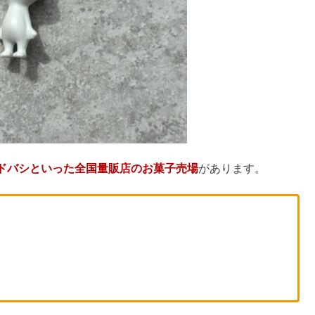
023】再販・再入荷はいつから？
きる？
る？どこで売ってる&痩せる口コミ
がリニューアルで登場？
？
？ドンキ・ロフト取扱店舗まとめ
どこで売ってる？成城石井の店舗は？
【2023】
ドンキ・カルディ・コストコを調査
で売ってないか調べてみた