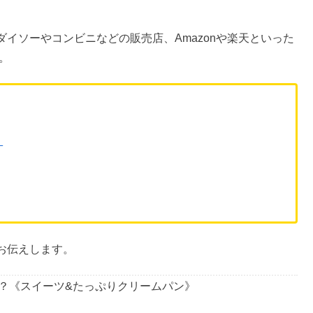
ピクミン」のボールチェーン付きマスコットと、果実の形を
ピクミン マスコット&フルーツグミ」
という商品。
でもなかなか手に入らないといった声が多く見られる人気商
ダイソーやコンビニなどの販売店、Amazonや楽天といった
。