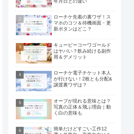
年月日との違い
ローチケ先着の裏ワザ！ス
マホのコツ＆待機画面・更
新ボタンはどこ？
キューピーコーワゴールド
はヤバい？飲み続ける副作
用＆デメリット
ローチケ電子チケット本人
が行けない！2枚とも分配&
譲渡裏ワザは？
オーブが現れる意味とは？
写真の正体＆飛ぶ理由｜動
く白の意味も
簡単だけどすごい工作12