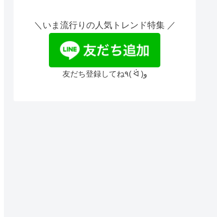
＼いま流行りの人気トレンド特集 ／
友だち登録してね٩( ᐛ )و