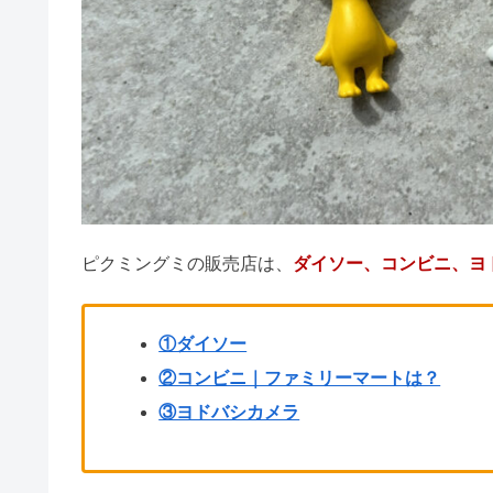
ピクミングミの発売日【2
ピクミングミは予約で
セルライ子はドンキやロフトにあ
ピクミングミの値段は？
ピクミングミの氷ピクミン
レアなのは白ピクミン
リファロックオイルどこで買える
まとめ
極上はちみつ紅茶はカルディ以外
ピクミングミはどこに売ってる？
地球グミを売ってる場所はどこ？
水グミを売ってる場所！コンビニ