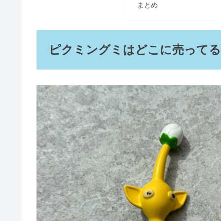
スタバカードのプレゼントの買い
ベースブレッドのコンビニ販売店
この記事に書
ピクミングミはどこに売って
ピクミングミ販売店【売っ
急ぎで印鑑を買える場所｜ホーム
①ダイソー
②コンビニ｜ファミリ
③ヨドバシカメラ
ハパクリスティンはドンキにある
ピクミングミ通販の取扱店
①Amazon
②楽天
SHIROの香水が売ってる場所！ド
③バンダイ公式
ピクミングミがないのはス