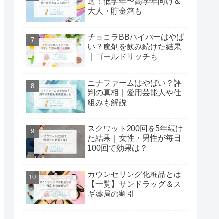
選！低学年〜高学年向け＆
大人・貯金箱も
チョコラBBハイパーはやば
い？魔剤を飲み続けた結果
｜ゴールドリッチも
ニナファームはやばい？評
判の真相｜愛用芸能人や仕
組みも解説
スクワット200回を5年続け
た結果｜女性・男性が毎日
100回で効果は？
カウンセリング化粧品とは
【一覧】サンドラッグ＆ス
ギ薬局の割引