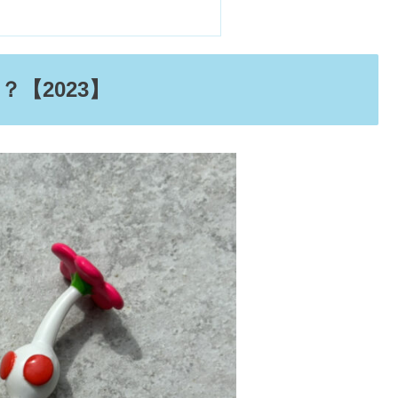
方＆作り方！メッセージの例文10選
！どこで買える？【クーポンも】
いていること
る？【2023】
てる場所】
センター&コンビニで売ってる？
ーマートは？
？どこで買える&安全性は？
ンキ・ロフト・Amazonどこで買える？
トラップフィギュア目当てだから？