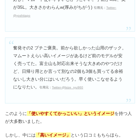
が35L。大きさかわらんw(厚みがちがう)
引用元：
Twitter-
@yoshitapo
奮発その2 プチご褒美。前から欲しかった山用のザック。
マムートえらい高いイメージがあるけど前のモデルが安
く売ってた。富士山も対応出来そうな大きめのやつだけ
ど、日帰り用とか言って別なの2個も3個も買ってる余裕
ないし大きい分にはいいだろう。早く使いこなせるよう
になりたい。
引用元：
Twitter-@lsize_ryu960
このように
「使いやすくてかっこいい」というイメージ
を持つ人
が大多数いました。
しかし、中には
「高いイメージ」
という口コミもちらほら。