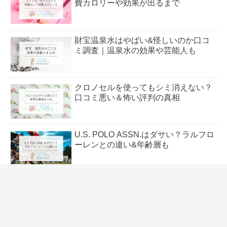
費カロリーや効果が出るまで
財宝温泉水はやばい&怪しいのか口コ
ミ調査｜温泉水の効果や芸能人も
クロノセルを使ってもシミ消えない？
口コミ悪い＆怖い評判の真相
U.S. POLO ASSN.はダサい？ラルフロ
ーレンとの違い&年齢層も
鉄緑会はやばい？闇が怖い・ついてい
けない評判＆東大の合格実績も
＼いま流行りの人気トレンド特集 ／