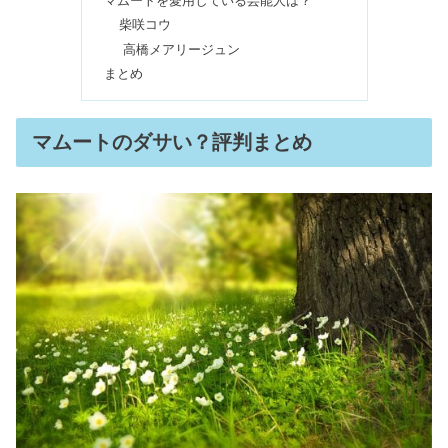
マムートを愛用している芸能人は？
男性だと非常識？その意味とは
柴咲コウ
高橋メアリージュン
まとめ
ノーノーヘアの口コミ｜スマートプロ
使い方のコツ＆永久脱毛効果の評判
は？
マムートのダサい？評判まとめ
リアップX5プラス販売中止の理由｜口
コミははげる？効果ない？
【2024】ノースフェイス福袋の中身ネ
タバレ！ZOZOの予約方法は？
アスハダの悪い口コミ｜効かない＆怪
しい？解約できないは嘘？