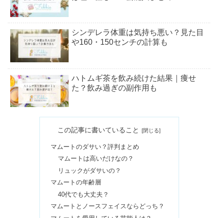
シンデレラ体重は気持ち悪い？見た目
や160・150センチの計算も
ハトムギ茶を飲み続けた結果｜痩せ
た？飲み過ぎの副作用も
クレイクリームシャンプーの悪い口コ
この記事に書いていること
ミ｜最悪は嘘？くせ毛・白髪の評判
マムートのダサい？評判まとめ
マムートは高いだけなの？
20キロ痩せたら別人？可愛い？見た目
リュックがダサいの？
の変化【驚きの口コミ】
マムートの年齢層
40代でも大丈夫？
マムートとノースフェイスならどっち？
ハンカチのプレゼントは嬉しくない＆