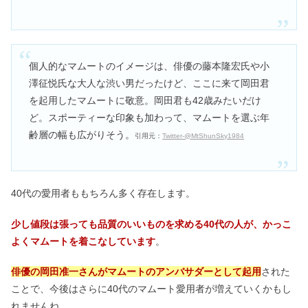
個人的なマムートのイメージは、俳優の藤本隆宏氏や小
澤征悦氏な大人な渋い男だったけど、ここに来て岡田君
を起用したマムートに敬意。岡田君も42歳みたいだけ
ど。スポーティーな印象も加わって、マムートを選ぶ年
齢層の幅も広がりそう。
引用元：
Twitter-@MtShunSky1984
40代の愛用者ももちろん多く存在します。
少し
値段は張っても品質のいいものを求める40代の人が、かっこ
よくマムートを着こなしています
。
俳優の岡田准一さんがマムートのアンバサダーとして起用
された
ことで、今後はさらに40代のマムート愛用者が増えていくかもし
れませんね。