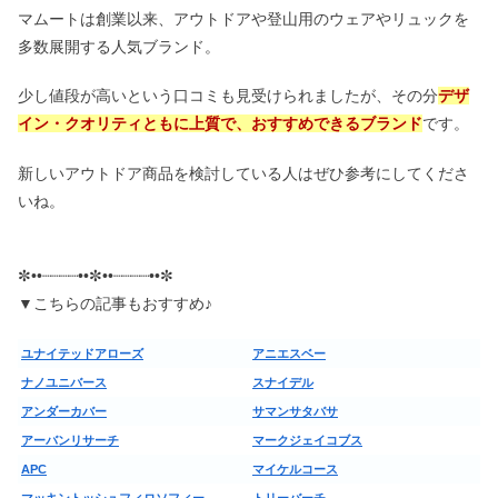
マムートは創業以来、アウトドアや登山用のウェアやリュックを
多数展開する人気ブランド。
少し値段が高いという口コミも見受けられましたが、その分
デザ
イン・クオリティともに上質で、おすすめできるブランド
です。
新しいアウトドア商品を検討している人はぜひ参考にしてくださ
いね。
✼••┈┈┈┈••✼••┈┈┈┈••✼
▼こちらの記事もおすすめ♪
ユナイテッドアローズ
アニエスベー
ナノユニバース
スナイデル
アンダーカバー
サマンサタバサ
アーバンリサーチ
マークジェイコブス
APC
マイケルコース