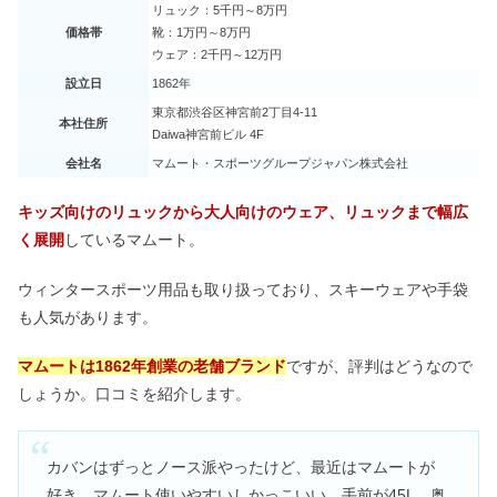
リュック：5千円～8万円
毎日キウイを食べていたら？食べ過ぎ
価格帯
靴：1万円～8万円
の結果｜賞味期限は？
ウェア：2千円～12万円
設立日
1862年
東京都渋谷区神宮前2丁目4-11
本社住所
Daiwa神宮前ビル 4F
美肌注射プレミアムは効果なし？危険
性・失敗の口コミ＆持続期間も
会社名
マムート・スポーツグループジャパン株式会社
キッズ向けのリュックから大人向けのウェア、リュックまで幅広
く展開
しているマムート。
レモンバームは植えてはいけない？育
て方＆毒性｜黒くなる？
ウィンタースポーツ用品も取り扱っており、スキーウェアや手袋
も人気があります。
マムートは1862年創業の老舗ブランド
ですが、評判はどうなので
しょうか。口コミを紹介します。
カバンはずっとノース派やったけど、最近はマムートが
好き。マムート使いやすいしかっこいい。手前が45L、奥