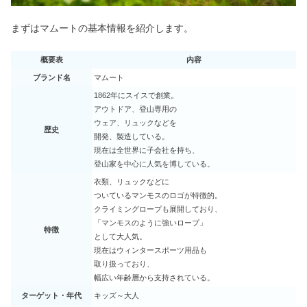
ジェントルマックスプロの産毛の効果
｜顔脱毛1回・5回はどうなる？
まずはマムートの基本情報を紹介します。
概要表
内容
50代ファッションブランド10選｜大人
ブランド名
マムート
可愛い・上品ワンピースが安い
1862年にスイスで創業。
アウトドア、登山専用の
ウェア、リュックなどを
歴史
TCB二重術と1dayクイックアイの違い
開発、製造している。
は？とれる口コミはある？
現在は全世界に子会社を持ち、
登山家を中心に人気を博している。
衣類、リュックなどに
ついているマンモスのロゴが特徴的。
ラッシュアディクトの偽物・正規品の
クライミングロープも展開しており、
見分け方｜本物はどこで買える？
「マンモスのように強いロープ」
特徴
として大人気。
現在はウィンタースポーツ用品も
アイマッサージャーは目に悪い？効果
取り扱っており、
ない？デメリット＆口コミ
幅広い年齢層から支持されている。
ターゲット・年代
キッズ～大人