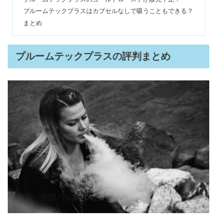
Qoo10（キューテン）支払い方法｜コ
プルームテックプラスはカプセルなしで吸うこともできる？
ンビニ払い&変更はできる？
まとめ
縄跳びダイエット1週間の効果｜どこ
プルームテックプラスの評判まとめ
が痩せる？何キロ減るか効果を調査
ケイトスペードの年齢層は何歳まで？
30代40代は痛いのか評判まとめ
ミチョは太る&危険？美酢ダイエット
で痩せた？効果の出る飲み方とは
かっさを続けた結果は効果なし？肩の
老廃物&毒素排出は嘘？