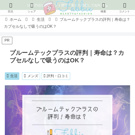
LINEの公式アカウント開設！友だち登録してね٩( ᐛ )و
目次
シェア
検索
コメント
ホーム
生活
プルームテックプラスの評判｜寿命は？
カプセルなしで吸うのはOK？
PR
プルームテックプラスの評判｜寿命は？カ
プセルなしで吸うのはOK？
生活
メンズ
評判・口コミ