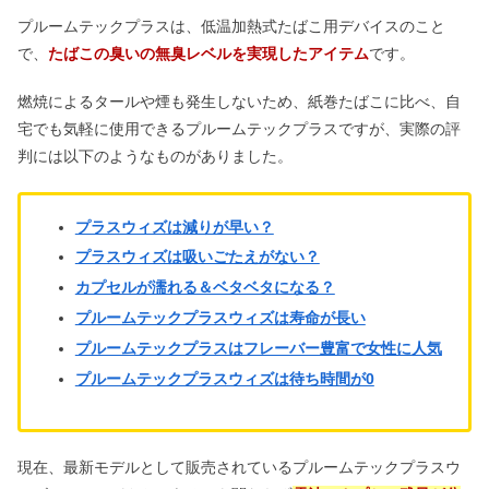
プルームテックプラスは、低温加熱式たばこ用デバイスのこと
ブリーチははげる？焼けるように痛
い？後悔＆2回はやばいの真相
で、
たばこの臭いの無臭レベルを実現したアイテム
です。
燃焼によるタールや煙も発生しないため、紙巻たばこに比べ、自
宅でも気軽に使用できるプルームテックプラスですが、実際の評
レディディオールは何歳まで？ 愛用芸
能人や値上げの真実を調べてみた
判には以下のようなものがありました。
プラスウィズは減りが早い？
BARTH入浴剤はやばい&危険？1錠だ
けは効果なし？痩せた口コミも
プラスウィズは吸いごたえがない？
カプセルが濡れる＆ベタベタになる？
プルームテックプラスウィズは寿命が長い
ハミルトンの腕時計は恥ずかしい？年
プルームテックプラスはフレーバー豊富で女性に人気
齢層&愛用芸能人！何歳までOK？
プルームテックプラスウィズは待ち時間が0
壁掛けテレビは時代遅れ？デメリット
＆やめた声｜置き型とどっち？
現在、最新モデルとして販売されているプルームテックプラスウ