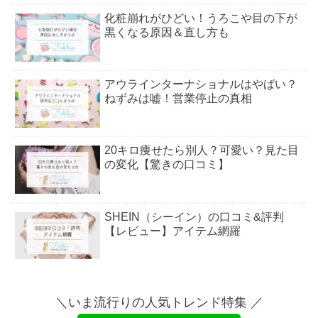
化粧崩れがひどい！うろこや目の下が
黒くなる原因＆直し方も
アウラインターナショナルはやばい？
ねずみは嘘！営業停止の真相
20キロ痩せたら別人？可愛い？見た目
の変化【驚きの口コミ】
SHEIN（シーイン）の口コミ&評判
【レビュー】アイテム網羅
サンプル百貨店は危険？デメリット&
口コミ【当選のコツ】
＼いま流行りの人気トレンド特集 ／