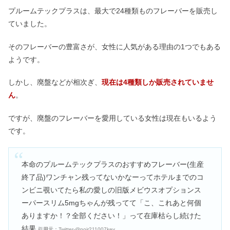
プルームテックプラスは、最大で24種類ものフレーバーを販売し
ていました。
そのフレーバーの豊富さが、女性に人気がある理由の1つでもある
ようです。
しかし、廃盤などが相次ぎ、
現在は4種類しか販売されていませ
ん
。
ですが、廃盤のフレーバーを愛用している女性は現在もいるよう
です。
本命のプルームテックプラスのおすすめフレーバー(生産
終了品)ワンチャン残ってないかなーってホテルまでのコ
ンビニ覗いてたら私の愛しの旧版メビウスオプションス
ーパースリム5mgちゃんが残ってて「こ、これあと何個
ありますか！？全部ください！」って在庫枯らし続けた
結果
引用元：
Twitter-@noir211007key