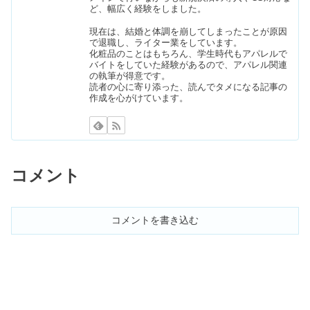
ど、幅広く経験をしました。
現在は、結婚と体調を崩してしまったことが原因
グランドセイコーは後悔するからやめ
で退職し、ライター業をしています。
化粧品のことはもちろん、学生時代もアパレルで
とけ？人気ない？愛用芸能人も
バイトをしていた経験があるので、アパレル関連
の執筆が得意です。
読者の心に寄り添った、読んでタメになる記事の
作成を心がけています。
カバーマークの口コミは悪いの？ドン
キで安く買う方法や年齢層も
コメント
ピーチの手荷物は厳しい？機内持ち込
みで7kgオーバーはどれくらい？
コメントを書き込む
40代・50代女性のジーンズはダサい&
似合わない？着こなし方は？
デオナチュレはどれが一番効く？わき