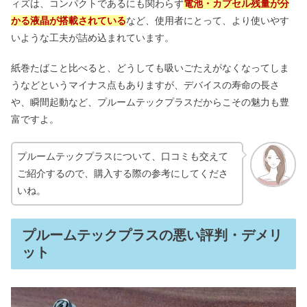
ィズは、コンパクトであるにも関わらず
電池・カプセル残量が分
かる液晶が搭載されている
など、使用者にとって、より使いやす
ミルクタッチのマスカラはどこに売っ
いような工夫が詰め込まれています。
てる？パンダ目の口コミ・落とし方も
紙巻たばこと比べると、どうしても吸いごたえがなくなってしま
うなどというマイナス点もありますが、デバイスの寿命の長さ
ニナファームはやばい？評判の真相｜
や、瞬間起動など、プルームテックプラスだからこその魅力も豊
愛用芸能人や仕組みも解説
富ですよ。
プルームテックプラスについて、口コミも交えて
ご紹介するので、購入する際の参考にしてくださ
いね。
プルームテックプラスの悪い評判・デメリ
ット