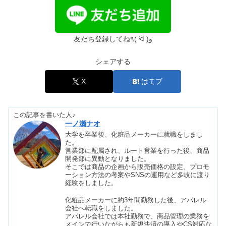
バブアーは後悔する？似合わない？流
行りすぎ&電車で迷惑の真相
友だち登録してね٩( ᐛ )و
シェアする
アーバンリサーチの年齢層！やばい評
判は本当？40代メンズでもOK？
X
はてブ
この記事を書いた人♪
ダサいメンズピアスの位置｜男は両
一ノ瀬ナオ
耳・片耳かっこいいのはどっち？
大学を卒業後、化粧品メーカーに就職をしまし
た。
営業部に配属され、ルート営業を行った後、商品
開発部に異動となりました。
クオリアのビジネスはやばい？愛用芸
そこでは商品の企画から販売価格の設定、プロモ
能人｜初期費用&仕組み
ーション方法の考案やSNSの運用など多岐に渡り
経験をしました。
化粧品メーカーに約3年間勤務した後、アパレル
会社へ転職をしました。
ピーチ航空は怖い＆二度と乗らない？
アパレル会社では本社勤務で、商品管理の業務を
チェックインに間に合わない時は？
メインで行いながらも新規決済の導入やCS対応な