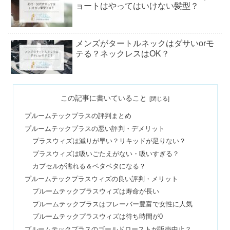
ョートはやってはいけない髪型？
メンズがタートルネックはダサいorモ
テる？ネックレスはOK？
ベースブレッドで太るは嘘？これだけ
この記事に書いていること
で生活するダイエットは痩せた？
プルームテックプラスの評判まとめ
プルームテックプラスの悪い評判・デメリット
社会人サークルは危ない？一人で入る
プラスウィズは減りが早い？リキッドが足りない？
＆出会い目的はOK？
プラスウィズは吸いごたえがない・吸いすぎる？
カプセルが濡れる＆ベタベタになる？
プルームテックプラスウィズの良い評判・メリット
コキアは植えてはいけない？ほったら
プルームテックプラスウィズは寿命が長い
かしOK？寿命＆枯れた後も
プルームテックプラスはフレーバー豊富で女性に人気
プルームテックプラスウィズは待ち時間が0
プルームテックプラスのゴールドローストが販売中止？