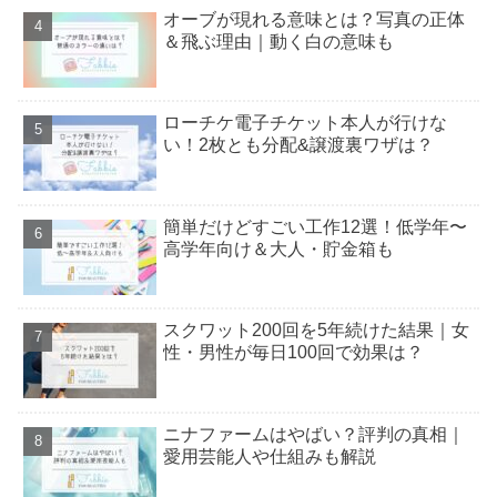
オーブが現れる意味とは？写真の正体
＆飛ぶ理由｜動く白の意味も
ローチケ電子チケット本人が行けな
い！2枚とも分配&譲渡裏ワザは？
簡単だけどすごい工作12選！低学年〜
高学年向け＆大人・貯金箱も
スクワット200回を5年続けた結果｜女
性・男性が毎日100回で効果は？
ニナファームはやばい？評判の真相｜
愛用芸能人や仕組みも解説