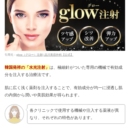
引用元：
glow（グロー）注射|
品川美容外科【公式】
韓国発祥の「水光注射」
は、極細針がついた専用の機械で有効成
分を注入する治療法です。
肌に広く浅く薬剤を注入することで、有効成分が均一に浸透し肌
の内側から潤いや美肌効果が得られます。
各クリニックで使用する機械や注入する薬液が異
なり、それぞれの特色があります。