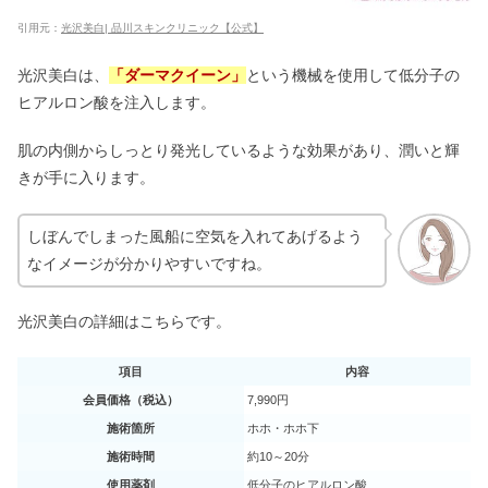
引用元：
光沢美白| 品川スキンクリニック【公式】
チャールズアンドキースはださい？芸
能人や評判｜靴擦れしにくい？
光沢美白は、
「ダーマクイーン」
という機械を使用して低分子の
ヒアルロン酸を注入します。
ハトムギ化粧水はやばい？口コミや偽
肌の内側からしっとり発光しているような効果があり、潤いと輝
物・本物の違い｜ニキビが悪化？
きが手に入ります。
しぼんでしまった風船に空気を入れてあげるよう
タイレノールA販売中止の理由｜妊娠
なイメージが分かりやすいですね。
中もOK？効かない原因は？
光沢美白の詳細はこちらです。
シルファームXを福岡で！安いおすす
めクリニック3選
項目
内容
会員価格（税込）
7,990円
施術箇所
ホホ・ホホ下
【2023最新】グレイル（GRL）福袋の
施術時間
約10～20分
中身！7999円・1999円は最悪って本
使用薬剤
低分子のヒアルロン酸