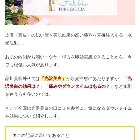
皮膚（真皮）の浅い層へ美肌効果の高い薬剤を直接注入する「水
光注射」。
お肌の内側から潤い・ツヤ・弾力を即効実感できることから、今
でも
根強い人気があります。
品川美容外科では
「光沢美白」
が水光注射にあたりますが、「
光
沢美白の効果は？
」「
痛みやダウンタイムはあるの？
」など施術
を迷う方も多いのでは。
そこで今回は光沢美白の口コミを参考に、気になるダウンタイム
や効果について紹介します。
▼この記事に書いてあること