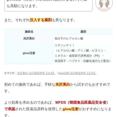
も高額になります。
また、それぞれ
注入する薬剤
も異なります。
施術名
薬剤
光沢美白
低分子のヒアルロン酸
リデンシティⅠ
（ヒアルロン酸・アミノ酸・ビタミン・
glow注射
ミネラル・成長因子誘導成分（PN）・
保湿因子・ペプチド・抗酸化成分など配合）
参考文献：
光沢美白| 品川美容外科【公式】
・
glow注射|
品川美容外科【公式】
初めての施術であれば、手軽な
光沢美白
から試すのもおすすめで
す。
より効果を求めるのであれば、
MFDS（韓国食品医薬品安全省）
で承認
された医薬品原料を使用した
glow注射
がおすすめになりま
す。