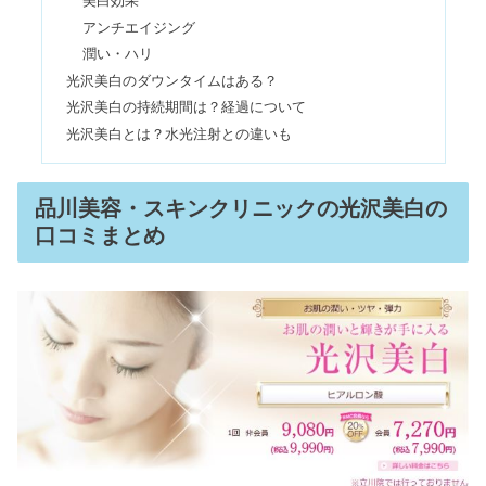
美白効果
男子大学生のファッションがダサい！
アンチエイジング
量産型・GUはありがち？
潤い・ハリ
光沢美白のダウンタイムはある？
光沢美白の持続期間は？経過について
馬油を塗り続けた結果は？効果やデメ
光沢美白とは？水光注射との違いも
リット｜洗顔の使い方も調査
品川美容・スキンクリニックの光沢美白の
青竹踏み続けた結果&デメリット｜痩
口コミまとめ
せた？100均ダイソーにある？
布ナプキンは頭おかしい？やめたのは
漏れるから？効果＆メリットも
ラシットの年齢層はおばさん？バッグ
は60代・50代だとダサいの？