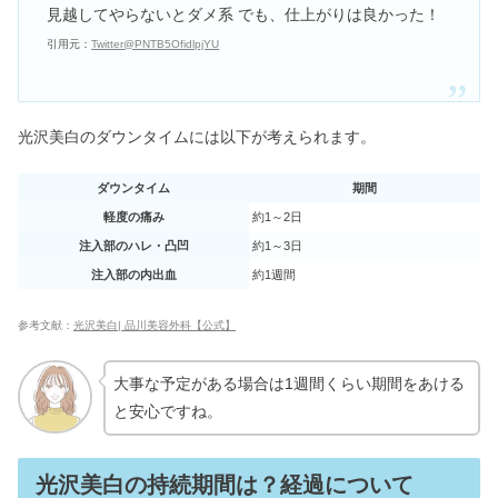
見越してやらないとダメ系 でも、仕上がりは良かった！
引用元：
Twitter@PNTB5OfidlpjYU
光沢美白のダウンタイムには以下が考えられます。
ダウンタイム
期間
軽度の痛み
約1～2日
注入部のハレ・凸凹
約1～3日
注入部の内出血
約1週間
参考文献：
光沢美白| 品川美容外科【公式】
大事な予定がある場合は1週間くらい期間をあける
と安心ですね。
光沢美白の持続期間は？経過について