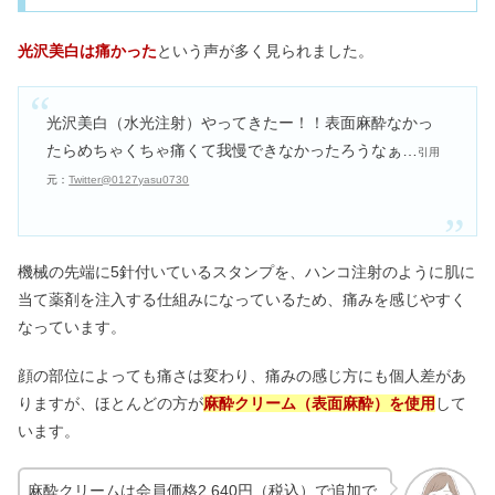
光沢美白は痛かった
という声が多く見られました。
光沢美白（水光注射）やってきたー！！表面麻酔なかっ
たらめちゃくちゃ痛くて我慢できなかったろうなぁ…
引用
元：
Twitter@0127yasu0730
機械の先端に5針付いているスタンプを、
ハンコ注射のように
肌に
当て薬剤を注入する仕組みになっているため、痛みを感じやすく
なっています。
顔の部位によっても痛さは変わり、痛みの感じ方にも個人差があ
りますが、ほとんどの方が
麻酔クリーム（表面麻酔）を使用
して
います。
麻酔クリームは会員価格2,640円（税込）で追加で