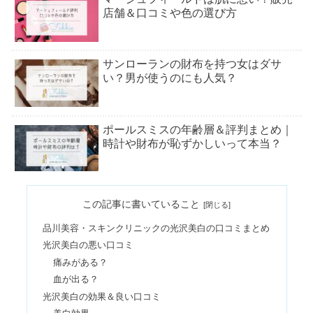
店舗＆口コミや色の選び方
サンローランの財布を持つ女はダサ
い？男が使うのにも人気？
ポールスミスの年齢層＆評判まとめ｜
時計や財布が恥ずかしいって本当？
マルニのバッグはなぜ人気？ダサい・
この記事に書いていること
痛いの？偽物の見分け方も
品川美容・スキンクリニックの光沢美白の口コミまとめ
光沢美白の悪い口コミ
スタバカードは嬉しくない？プレゼン
痛みがある？
トされたら&いくらで買える？
血が出る？
光沢美白の効果＆良い口コミ