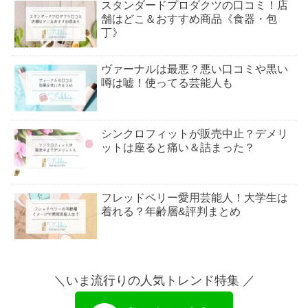
スタンダードプロダクツの口コミ！店
舗はどこ＆おすすめ商品《食器・包
丁》
ヴァーナルは最悪？悪い口コミや黒い
噂は嘘！使ってる芸能人も
シンクロフィットが販売中止？デメリ
ットは座ると痛い＆詰まった？
フレッドペリー愛用芸能人！大学生は
着れる？年齢層&評判まとめ
エアマックスココはダサい&疲れる？
40代でもOK？偽物見分け方も
＼いま流行りの人気トレンド特集 ／