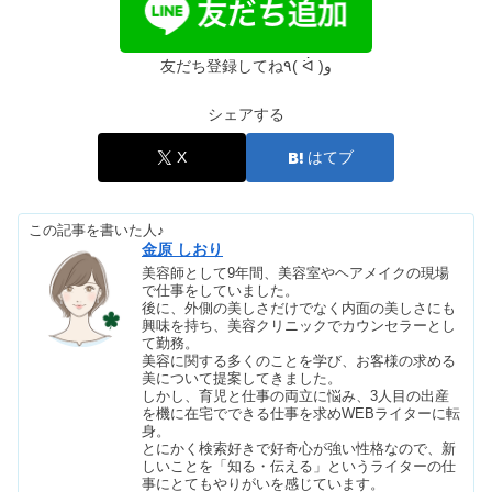
7sGoodは怪しい？どこの国？支払い方
法＆届かない口コミも
友だち登録してね٩( ᐛ )و
シェアする
防カビくん煙剤は危険？放置しすぎた
ら？捨て方も解説
X
はてブ
この記事を書いた人♪
TOKIOトリートメントが向いてる人｜
金原 しおり
効果ないは嘘？くせ毛の口コミも
美容師として9年間、美容室やヘアメイクの現場
で仕事をしていました。
後に、外側の美しさだけでなく内面の美しさにも
興味を持ち、美容クリニックでカウンセラーとし
美容室アースはやばい？閉店や不祥
て勤務。
事・最悪の評判真相
美容に関する多くのことを学び、お客様の求める
美について提案してきました。
しかし、育児と仕事の両立に悩み、3人目の出産
を機に在宅でできる仕事を求めWEBライターに転
身。
タイミーはやめとけ？トラブル・法律
とにかく検索好きで好奇心が強い性格なので、新
違反の真相&中高年口コミ
しいことを「知る・伝える」というライターの仕
事にとてもやりがいを感じています。