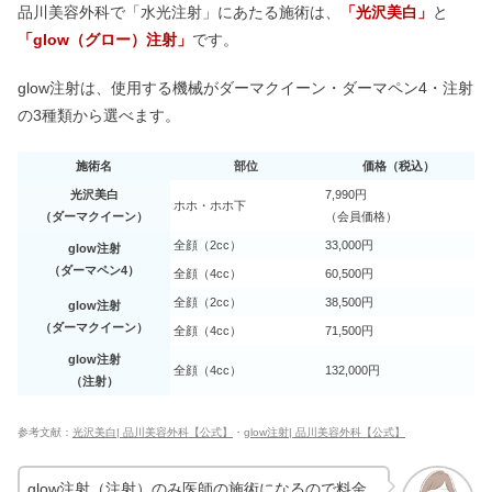
品川美容外科で「水光注射」にあたる施術は、
「光沢美白」
と
「glow（グロー）注射」
です。
glow注射は、使用する機械がダーマクイーン・ダーマペン4・注射
の3種類から選べます。
施術名
部位
価格（税込）
光沢美白
7,990円
ホホ・ホホ下
（ダーマクイーン）
（会員価格）
全顔（2cc）
33,000円
glow注射
（ダーマペン4）
全顔（4cc）
60,500円
全顔（2cc）
38,500円
glow注射
（ダーマクイーン）
全顔（4cc）
71,500円
glow注射
全顔（4cc）
132,000円
（注射）
参考文献：
光沢美白| 品川美容外科【公式】
・
glow注射|
品川美容外科【公式】
glow注射（注射）のみ医師の施術になるので料金