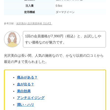
当？
注入量
0.5cc
使用機械
ダーマクイーン
アクネクリニックのポテンツァの口コ
ミ！効果・料金も
参考文献：
光沢美白| 品川美容外科【公式】
1回の会員価格が7,990円（税込）と、お試ししや
マワハンガーをやめた理由＆デメリッ
ト｜濡れた服だと劣化でベタベタす
すい価格なのが魅力です。
る？
光沢美白は長い間、人気の施術なので、かなり以前の口コミから
エアドッグは怪しい？ミニ・空気清浄
最近の声まで見られました。
機の評判｜効果ないは嘘？
痛みがある？
血が出る？
美白効果
アンチエイジング
潤い・ハリ