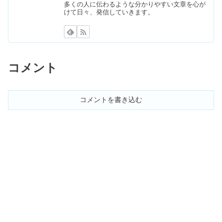
多くの人に伝わるような分かりやすい文章を心が
けて日々、発信していきます。
レッドウィングが時代遅れは嘘！芸能
人愛用のポストマンはダサい？
コメント
ファーマフーズは怪しい？ニューモの
口コミ・評判｜育毛剤の効果も
コメントを書き込む
ヨギボーで失敗・後悔の口コミ！腰痛
持ちには体に悪い＆へたりやすい？
イヤーカフはおばさん&ダサい？両耳
がおかしい&落ちる原因も
ホカオネオネはダサい？芸能人に人気
の理由！疲れるって本当？