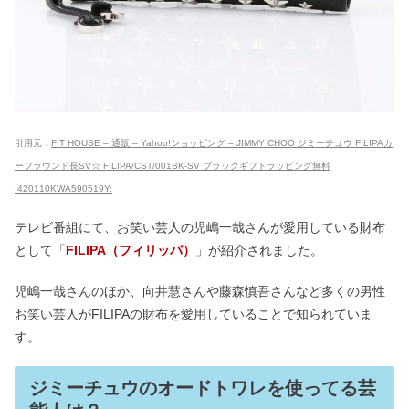
引用元：
FIT HOUSE – 通販 – Yahoo!ショッピング – JIMMY CHOO ジミーチュウ FILIPAカ
ーフラウンド長SV☆ FILIPA/CST/001BK-SV ブラックギフトラッピング無料
:420110KWA590519Y:
テレビ番組にて、お笑い芸人の児嶋一哉さんが愛用している財布
として「
FILIPA（フィリッパ）
」が紹介されました。
児嶋一哉さんのほか、向井慧さんや藤森慎吾さんなど多くの男性
お笑い芸人がFILIPAの財布を愛用していることで知られていま
す。
ジミーチュウのオードトワレを使ってる芸