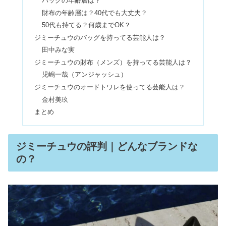
バッグの年齢層は？
クレムドアンの悪質な口コミは嘘？解
財布の年齢層は？40代でも大丈夫？
約方法や白髪に効果なしの真相
50代も持てる？何歳までOK？
ジミーチュウのバッグを持ってる芸能人は？
田中みな実
ヘアドネーションで後悔？ギリギリは
ジミーチュウの財布（メンズ）を持ってる芸能人は？
何センチから？後の髪型も
児嶋一哉（アンジャッシュ）
ジミーチュウのオードトワレを使ってる芸能人は？
金村美玖
マッサージガンは効果なし？デメリッ
まとめ
トは嘘？首＆顔の危険性
ジミーチュウの評判｜どんなブランドな
オッジィオットを使い続けると良くな
の？
い？口コミ&TOKIOとの比較
ティルティルのクッションファンデは
崩れる？下地はいるorいらない？