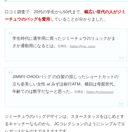
口コミ調査で、20代の学生から50代まで、
幅広い世代の人がジミ
ーチュウのバッグを愛用
していることが分かりました。
学生時代に通学用に買ったジミーチュウのリュックがま
さか通勤用になるとは。
引用元：
Twitter-@gar_consi
JIMMY CHOOバッグ の白髪の混じったショートカットの
立ち姿美しい女性 at みずほ銀行ATM。横顔は母親世代。
年齢てのは数字だなーと思った。
引用元：
Twitter-@chirooooon
ジミーチュウのバッグデザインは、スタースタッズをはじめとす
るキャッチーなものから、JCコレクションのようにシンプルでエ
レガンスなものまでさまざまです。