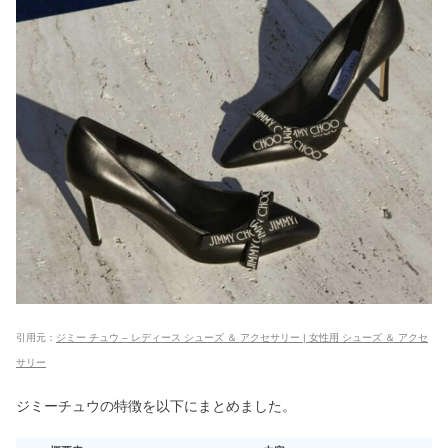
第3世代タイタンの口コミ！効果・痛
み＆ソノクイーンとの違いも
タグホイヤー30代・40代・50代は恥ず
かしい？芸能人&評判まとめ
タケオキクチの年齢層ってどうなの？
ダサいの評判を調べてみた
ダーマリフトマスクの口コミ｜効果な
い・怪しい評判は嘘？
引用元：
ジミー チュウ – レディース シューズ ＆ アクセサリー | 女性用 シューズ ＆ アクセ
サリー
ジミーチュウの特徴を以下にまとめました。
【50代レディース】センスのいい財布
7選｜恥ずかしくない長財布は？