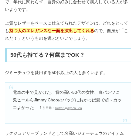
で、年代に関わらず、自身の好みに合わせて購入している人が多
いようです。
上質なレザーをベースに仕立てられたデザインは、どれをとって
も
持つ人のエレガンスな一面を演出してくれる
ので、自身が「こ
れだ！」というものを選ぶといいでしょう。
50代も持てる？何歳までOK？
ジミーチュウを愛用する50代以上の人も多くいます。
電車の中で見かけた、背の高い50代の女性、白パンツに
鬼ヒールらJimmy Chooのバッグにおかっぱ髪で超～カッ
コよかった…！
引用元：
Twitter-@ayaco_leo
ラグジュアリーブランドとして名高いジミーチュウのアイテム