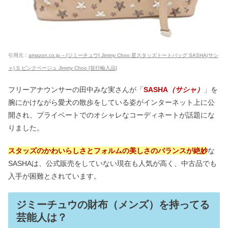
引用元：
amazon.co.jp – [ジミーチュウ] Jimmy Choo 星スタッズトートバッグ SASHA(サシ
ャ) S ピンクベージュ Jimmy Choo [並行輸入品]
フリーアナウンサーの田中みな実さんが「
SASHA
（サシャ）
」を
腕にかけながら愛犬の散歩をしている姿がインターネット上に公
開され、プライベートでのオシャレなコーディネートが話題にな
りました。
スタッズのかわいらしさとフォルムの美しさのバランスが絶妙
な
SASHAは、公式販売をしていない現在も人気が高く、中古品でも
入手が困難とされています。
ジミーチュウの財布（メンズ）を持ってる
芸能人は？