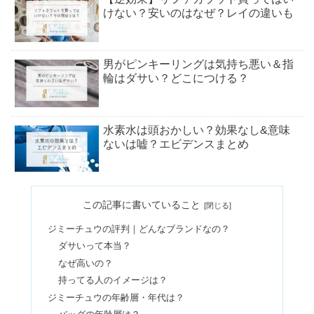
けない？安いのはなぜ？レイの違いも
男がピンキーリングは気持ち悪い＆指
輪はダサい？どこにつける？
水素水は頭おかしい？効果なし&意味
ないは嘘？エビデンスまとめ
ミラオーウェンの年齢層！50代はダサ
この記事に書いていること
い？愛用芸能人まとめ
ジミーチュウの評判｜どんなブランドなの？
ダサいって本当？
ストレンジャーシングスは気まずい？
なぜ高いの？
怖い・つまらない評価は本当？
持ってる人のイメージは？
ジミーチュウの年齢層・年代は？