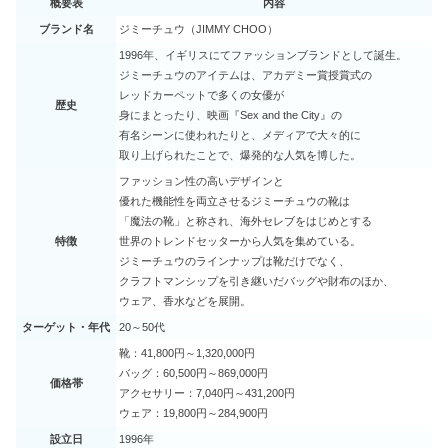
概要表
内容
ブランド名
ジミーチュウ（JIMMY CHOO）
ヤマハ音楽教室は危ない？後悔の口コ
1996年、イギリスにてファッションブランドとして誕生。
ミがやばい＆潰れるは嘘？
ジミーチュウのアイテムは、アカデミー賞授賞式の
レッドカーペットで多くの女優が
歴史
身にまとったり、映画『Sex and the City』の
有名シーンに使われたりと、メディアで大々的に
エアマックスココはダサい&疲れる？
取り上げられたことで、爆発的な人気を博した。
40代でもOK？偽物見分け方も
ファッション性の高いデザインと
優れた機能性を両立させるジミーチュウの靴は
「魔法の靴」と称され、海外セレブをはじめとする
ノーノーヘアの口コミ｜スマートプロ
特徴
世界のトレンドセッターから人気を集めている。
使い方のコツ＆永久脱毛効果の評判
ジミーチュウのラインナップは靴だけでなく、
は？
クラフトマンシップを引き継いだバッグや財布のほか、
ウェア、香水などを展開。
ターゲット・年代
20～50代
靴：41,800円～1,320,000円
バッグ：60,500円～869,000円
価格帯
アクセサリー：7,040円～431,200円
ウェア：19,800円～284,900円
設立日
1996年