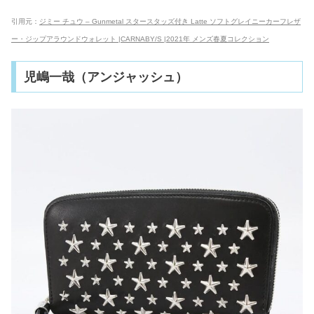
引用元：
ジミー チュウ – Gunmetal スタースタッズ付き Latte ソフトグレイニーカーフレザ
ー・ジップアラウンドウォレット |CARNABY/S |2021年 メンズ春夏コレクション
児嶋一哉（アンジャッシュ）