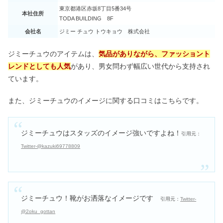
東京都港区赤坂8丁目5番34号
本社住所
TODA BUILDING 8F
会社名
ジミー チュウ トウキョウ 株式会社
ジミーチュウのアイテムは、
気品がありながら、ファッショント
レンドとしても人気
があり、男女問わず幅広い世代から支持され
ています。
また、ジミーチュウのイメージに関する口コミはこちらです。
ジミーチュウはスタッズのイメージ強いですよね！
引用元：
Twitter-@kazuki69778809
ジミーチュウ！靴がお洒落なイメージです
引用元：
Twitter-
@2oku_gottan