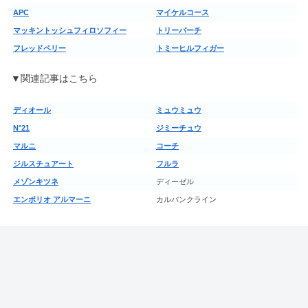
APC
マイケルコース
マッキントッシュフィロソフィー
トリーバーチ
フレッドペリー
トミーヒルフィガー
▼関連記事はこちら
ディオール
ミュウミュウ
N°21
ジミーチュウ
マルニ
コーチ
ジルスチュアート
フルラ
メゾンキツネ
ディーゼル
エンポリオ アルマーニ
カルバンクライン