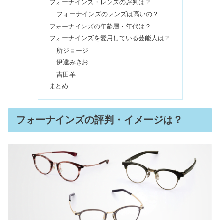
フォーナインズ・レンズの評判は？
フォーナインズのレンズは高いの？
社会人サークルは危ない？一人で入る
フォーナインズの年齢層・年代は？
＆出会い目的はOK？
フォーナインズを愛用している芸能人は？
所ジョージ
伊達みきお
シャンプーブラシ使わない方がいい&
吉田羊
はげるがデメリット?使い方も
まとめ
SHIROのサボンはどんな香り？似てる
フォーナインズの評判・イメージは？
プチプラ調べてみた【口コミ】
リッドキララは嘘&効果なし？眼瞼下
垂・ほうれい線への口コミ
ボリーナは買ってはいけないの口コミ
は嘘！どれがいい？【比較】