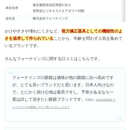
方＆シミの効能・注意点も
東京都世田谷区用賀4-10-1
本社住所
世田谷ビジネススクエアタワー15階
会社名
株式会社フォーナインズ
スパイラルパーマ失敗でおばさんに？
メンズのダサい&後悔の原因
かけやすさや壊れにくさなど、
視力矯正器具としての機能性のよ
さを追求して作られている
ことから、年齢を問わず人気を集めて
いるブランドです。
バオバオは時代遅れで壊れやすい？愛
用芸能人＆年齢層も
そんなフォーナインズに関する口コミはこちらです。
フォーナインズの眼鏡は価格が他の眼鏡に比べ高めです
流行り廃りのないブランドバッグ10選
｜20代人気&メンズ向けも
が、とても良いブランドだと思います。日本人向けなの
で、とにかく掛け心地は最高ですし、予算があるなら一
度は試して頂きたい眼鏡ブランドです。
引用元：
Yahoo!知恵袋-フ
ォーナインズの眼鏡ってどう良いんでしょうか？