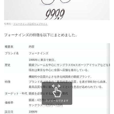
マルニの年齢層！財布は40代もOK？
ハンモックバッグ愛用の芸能人は？
引用元：
フォーナインズ公式ウェブサイト
フォーナインズの特徴を以下にまとめました。
ドテラは怪しい？アロマがやばい＆や
めたほうがいい評判は嘘？
概要表
内容
ブランド名
フォーナインズ
1995年に東京で創立。
アンドハニーのヘアオイルは良くな
歴史
眼鏡フレームを中心にサングラスやeスポーツアイウェアなどを展
い？どれがいい・違いや使い方
現在は東京を中心に全国へ店舗を進出している。
機能性や品質のよさを誇る純国産の眼鏡ブランド。
特徴
ブランド名は純金の「最高純度の品質」を表す999.9から由来。
最高品質を常に追求していくという意志が込められている。
スタンダードプロダクツの口コミ！店
舗はどこ＆おすすめ商品《食器・包
ターゲット・年代
眼鏡を必要とするあらゆる世代
丁》
眼鏡：4万円〜10万円
スクロールできます
価格帯
サングラス：2万円〜7万円
アルガンオイルの効果とは｜髪の使い
設立日
1996年