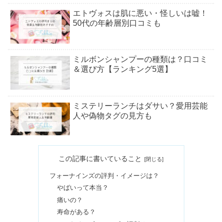
エトヴォスは肌に悪い・怪しいは嘘！
50代の年齢層別口コミも
ミルボンシャンプーの種類は？口コミ
＆選び方【ランキング5選】
ミステリーランチはダサい？愛用芸能
人や偽物タグの見方も
河合塾マナビスがひどいって本当？ハ
この記事に書いていること
ズレ講師の評判・口コミ＆料金
フォーナインズの評判・イメージは？
やばいって本当？
アヤナスは買ってはいけない？本音の
痛いの？
口コミ！50代は毛穴広がる？
寿命がある？