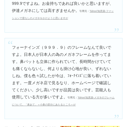
999.9ですよね。お金持ちであれば良いかと思いますが、
伊達メガネにしては高すぎませんか。
引用元：
Yahoo!知恵袋-ファッ
ションで度なしのメガネをかけようと思いますが
フォーナインズ（９９９．９）のフレームなんて良いで
すよ。日本人が日本人の為のメガネフレームを作ってま
す。鼻パットも立体に作られていて、長時間かけていて
も痛くならないし、何よりも掛け心地が良い、ずれない
しね。僕も色々試したが今は、ﾌｫｰﾅｲﾝｽﾞに落ち着いてい
ます。一度メガネ店で見るなり、ホームページで確認し
てください。少し高いですが品質は良いです。芸能人も
使用している方が多いですよ。
引用元：
Yahoo!知恵袋-メガネのフレーム
について。「鼻あて」＝小鼻の部分にあたるところ＝が