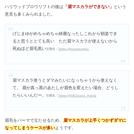
ハリウッドブロウリフトの後は
「眉マスカラができない」
という
意見も多くみられました。
げじまゆがめちゃめちゃ綺麗なったしこれから朝楽でき
ると思うととても良い ただ眉マスカラが使えないから
死ぬほど眉毛黒い
引用元：
Twitter-@kumokum0ku
眉マスカラ使うとダマみたいになっちゃうから使えなく
て。 眉が真っ黒のあたしが眉色を変えたい場合、どうし
たらいいんだー。
引用元：
Twitter-@ABCloverZ_Panda
眉毛をパーマで立たせるため、
眉マスカラが上手くつかずダマに
なってしまうケースが多い
ようです。