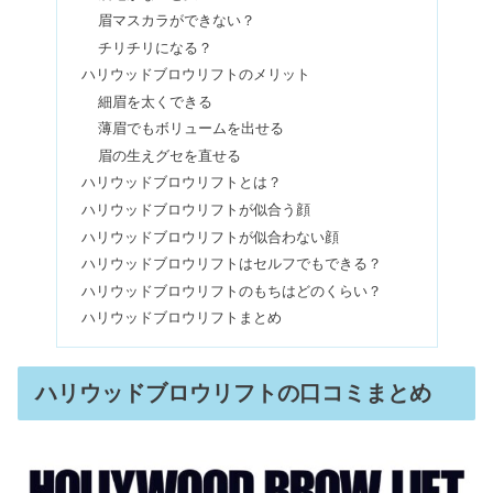
眉マスカラができない？
レッドウィングが時代遅れは嘘！芸能
チリチリになる？
人愛用のポストマンはダサい？
ハリウッドブロウリフトのメリット
細眉を太くできる
薄眉でもボリュームを出せる
フレッドペリー愛用芸能人！大学生は
眉の生えグセを直せる
着れる？年齢層&評判まとめ
ハリウッドブロウリフトとは？
ハリウッドブロウリフトが似合う顔
ハリウッドブロウリフトが似合わない顔
地球グミはなぜ人気？まずい・気持ち
ハリウッドブロウリフトはセルフでもできる？
悪い・体に悪い成分って本当？
ハリウッドブロウリフトのもちはどのくらい？
ハリウッドブロウリフトまとめ
アテニア化粧品は危険&怪しい？使っ
ている芸能人&安く買う方法
ハリウッドブロウリフトの口コミまとめ
ジェントルマックスプロのシミへの効
果は？【レーザーフェイシャル】