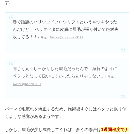
す。
巷で話題のハリウッドブロウリフトというやつをやった
んだけど、 ペッタペタに皮膚に眉毛が張り付いて絶対失
敗してる！！
引用元：
Twitter-@chocomint9192
同じく元々しっかりした眉毛だったんで、海苔のように
ペタっとなって扱いにくいったらありゃしない…
引用元：
Twitter-@bono07291
パーマで毛流れを矯正するため、施術後すぐにはペタッと張り付
くような感覚があるようです。
しかし、眉毛が少し成長してくれば、多くの場合は
1週間程度でナ