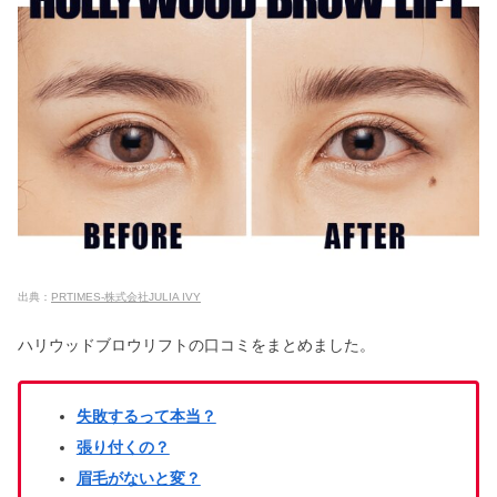
バレンシアガの年齢層｜ダサい＆バッ
グが流行遅れって本当？
MOA美術館のやばい評判は本当？宗教
との関係＆口コミを調査
コンビニバイトはやめとけ＆きつい？
向き不向き｜覚えること一覧
出典：
PRTIMES-株式会社JULIA IVY
ハリウッドブロウリフトの口コミをまとめました。
無印スーツケースは買ってはいけない
と評判？機内持ち込み＆色人気も
失敗するって本当？
張り付くの？
はちみつレモンは体に悪い？効果や健
眉毛がないと変？
康・喉にいい？【日持ち】