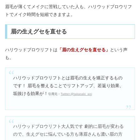
眉毛が薄くてメイクに苦戦していた人も、
ハリウッドブロウリフ
トでメイク時間を短縮できますよ。
眉の生えグセを直せる
ハリウッドブロウリフトは
「眉の生えグセを直せる」
という声
も。
ハリウッドブロウリフトとは眉毛の生えを矯正するもの
です！ 眉毛を整えることでリフトアップ、若返り効果、
垢抜ける効果が！
引用元：
Twitter-@takasaki_aoi
ハリウッドブロウリフト大人気です
劇的に眉毛が変わる
ので、生えグセに悩んでいる方も薄眉さんも濃い眉の方