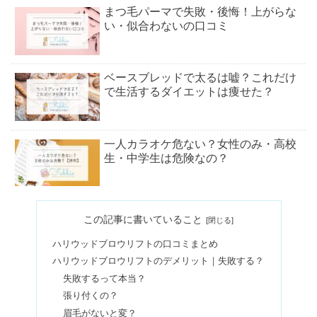
まつ毛パーマで失敗・後悔！上がらな
い・似合わないの口コミ
ベースブレッドで太るは嘘？これだけ
で生活するダイエットは痩せた？
一人カラオケ危ない？女性のみ・高校
生・中学生は危険なの？
ミルボンシャンプーの種類は？口コミ
この記事に書いていること
＆選び方【ランキング5選】
ハリウッドブロウリフトの口コミまとめ
ハリウッドブロウリフトのデメリット｜失敗する？
ヘアドネーションは迷惑・意味ない？
失敗するって本当？
31㎝以下はどれくらい？
張り付くの？
眉毛がないと変？