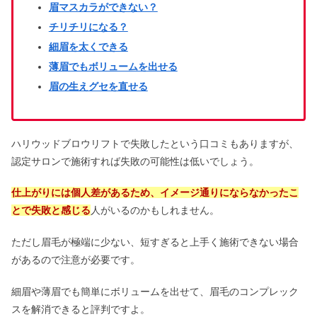
眉マスカラができない？
チリチリになる？
細眉を太くできる
豆乳を3年半飲み続けた結果！毎日飲
むとどうなる？危険なの？
薄眉でもボリュームを出せる
眉の生えグセを直せる
ヤクルト1000飲みすぎは体に悪い？効
果なし・下痢になる口コミは本当？
ハリウッドブロウリフトで失敗したという口コミもありますが、
認定サロンで施術すれば失敗の可能性は低いでしょう。
メゾンキツネはダサい？芸能人や年齢
仕上がりには個人差があるため、イメージ通りにならなかったこ
層・評判まとめ
とで失敗と感じる
人がいるのかもしれません。
ただし眉毛が極端に少ない、短すぎると上手く施術できない場合
があるので注意が必要です。
細眉や薄眉でも簡単にボリュームを出せて、眉毛のコンプレック
スを解消できると評判ですよ。