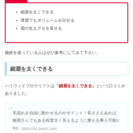
細眉を太くできる
薄眉でもボリュームを出せる
眉の生えグセを直せる
施術を迷っている人はぜひ参考にしてみて下さい。
細眉を太くできる
ハリウッドブロウリフトは
「細眉を太くできる」
という口コミが
ありました。
毛流れを自由に動かせるのがポイント！長ささえあれば
細眉さんでもある程度太く見えるように整える事も可能
引
用元：
Twitter-@mi_beauty_neko