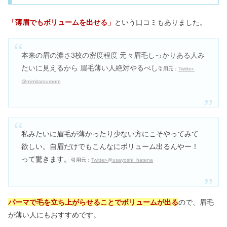
「薄眉でもボリュームを出せる」
という口コミもありました。
本来の眉の濃さ3枚の密度程度
元々眉毛しっかりある人み
たいに見えるから 眉毛薄い人絶対やるべし
引用元：
Twitter-
@mimitarouroom
私みたいに眉毛が薄かったり少ない方にこそやってみて
欲しい。自眉だけでもこんなにボリューム出るんやー！
って驚きます。
引用元：
Twitter-@usayoshi_hatena
パーマで毛を立ち上がらせることでボリュームが出る
ので、眉毛
が薄い人にもおすすめです。