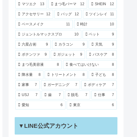
マツエク
13
まつ毛パーマ
12
SHEIN
12
アクセサリー
12
バッグ
12
ツインレイ
11
ベースメイク
11
時計
10
ジェントルマックスプロ
10
ペット
9
六星占術
9
カラコン
9
天気
9
ポテンツァ
9
ガジェット
9
バスケア
8
まつ毛美容液
8
食べてはいけない
8
降水量
8
トリートメント
8
子ども
8
家事
7
ガーデニング
7
ボディケア
7
USJ
7
歯
7
脱毛
7
仕事
7
愛知
6
東京
6
▼LINE公式アカウント