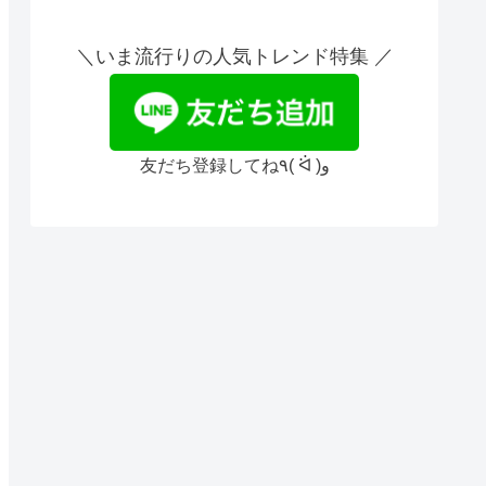
＼いま流行りの人気トレンド特集 ／
友だち登録してね٩( ᐛ )و