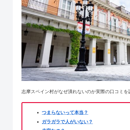
よもぎ蒸しの危険性｜効果ない？
ダシダが気持ち悪い・まずい本当
ヘアアクセルレーターは危ない？
志摩スペイン村がなぜ潰れないのか実際の口コミを
シボローカは嘘&解約できない？
つまらないって本当？
ガラガラで人がいない？
フレッドペリー愛用芸能人！大学