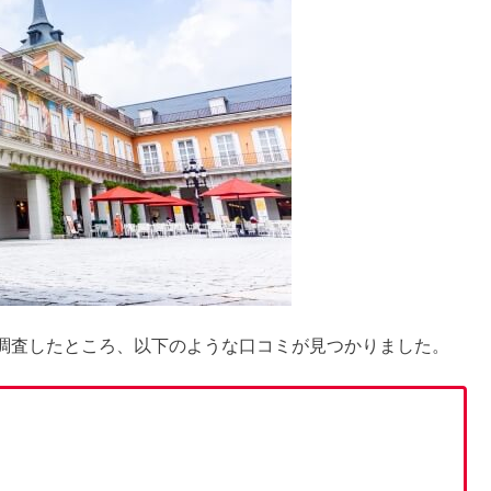
ホンマでっかの放送や自宅のデメリット
？どんな味＆代用品とは
使い方＆効果｜副作用ではげる？
調査したところ、以下のような口コミが見つかりました。
口コミ&評判｜副作用など
生は着れる？年齢層&評判まとめ