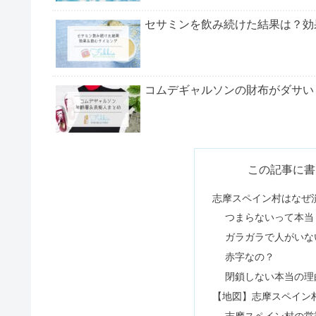
セサミンを飲み続けた結果は？効
コムデギャルソンの財布がダサい
【2024】コーチ公式福袋をネタ
この記事に書
志摩スペイン村はなぜ
つまらないって本当
スタバの福袋の中身！2024は当
ガラガラで人がいな
赤字なの？
閉鎖しない本当の理
ホワイトハウスコックスはダサい
【地図】志摩スペイン
志摩スペイン村の営