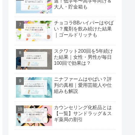
選！低学年〜高学年向け＆
大人・貯金箱も
チョコラBBハイパーはやば
い？魔剤を飲み続けた結果
｜ゴールドリッチも
スクワット200回を5年続け
た結果｜女性・男性が毎日
100回で効果は？
ニナファームはやばい？評
判の真相｜愛用芸能人や仕
組みも解説
カウンセリング化粧品とは
【一覧】サンドラッグ＆ス
ギ薬局の割引