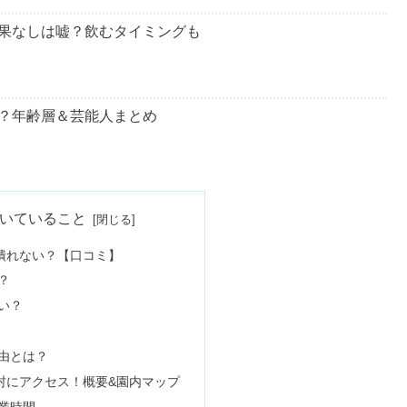
果なしは嘘？飲むタイミングも
？年齢層＆芸能人まとめ
バレ！ひどいの口コミは本当？
いていること
潰れない？【口コミ】
？
たり？ハズレ？当選確率はどのくらい？
い？
由とは？
？愛用芸能人や年齢層の評判
村にアクセス！概要&園内マップ
業時間