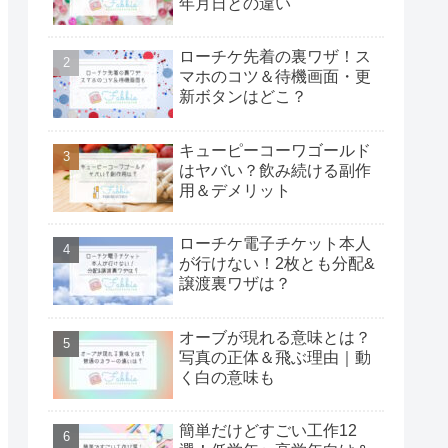
年月日との違い
ローチケ先着の裏ワザ！ス
マホのコツ＆待機画面・更
新ボタンはどこ？
キューピーコーワゴールド
はヤバい？飲み続ける副作
用＆デメリット
ローチケ電子チケット本人
が行けない！2枚とも分配&
譲渡裏ワザは？
オーブが現れる意味とは？
写真の正体＆飛ぶ理由｜動
く白の意味も
簡単だけどすごい工作12