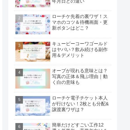
年月日との違い
ローチケ先着の裏ワザ！ス
マホのコツ＆待機画面・更
新ボタンはどこ？
キューピーコーワゴールド
はヤバい？飲み続ける副作
用＆デメリット
オーブが現れる意味とは？
写真の正体＆飛ぶ理由｜動
く白の意味も
ローチケ電子チケット本人
が行けない！2枚とも分配&
譲渡裏ワザは？
簡単だけどすごい工作12