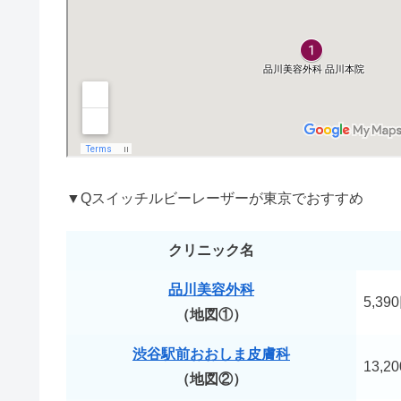
リファのアイロンは壊れやすい？
やってはいけない断捨離5選！捨
ニベアパックのやり方＆効果｜お
▼Qスイッチルビーレーザーが東京でおすすめ
クリニック名
nico石鹸の口コミが悪いは嘘！
品川美容外科
5,39
（地図①）
ティファニーのスマイルがダサい
渋谷駅前おおしま皮膚科
13,2
（地図②）