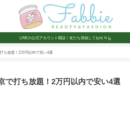
LINEの公式アカウント開設！友だち登録してね٩( ᐛ )و
打ち放題！2万円以内で安い4選
京で打ち放題！2万円以内で安い4選