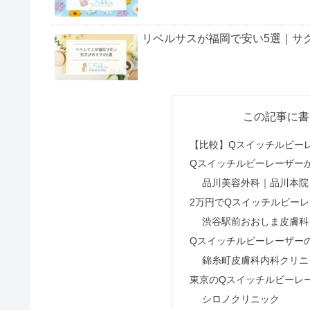
リベルサスが福岡で安い5選｜サ
脱毛・除毛クリームは毛がだんだ
この記事に書
【比較】Qスイッチルビー
Qスイッチルビーレーザー
TOCCA（トッカ）の年齢層｜お
品川美容外科｜品川本院
2万円でQスイッチルビー
渋谷駅前おおしま皮膚科
アリシアネオクリニックの口コミ
Qスイッチルビーレーザーの
錦糸町皮膚科内科クリニ
東京のQスイッチルビーレ
バケットハットが似合わない？だ
シロノクリニック