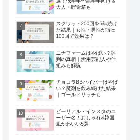
選！低学年〜高学年向け＆
大人・貯金箱も
スクワット200回を5年続け
た結果｜女性・男性が毎日
100回で効果は？
ニナファームはやばい？評
判の真相｜愛用芸能人や仕
組みも解説
チョコラBBハイパーはやば
い？魔剤を飲み続けた結果
｜ゴールドリッチも
ビーリアル・インスタのユ
ーザー名！おしゃれ&韓国
風かわいい5選