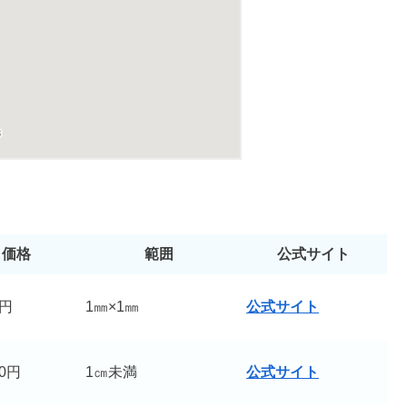
痛む・勝手に消える【口コミ】
てるべきもの＆すごい不思議な効果
風呂では？したまま寝るのは意味ない？
価格
範囲
公式サイト
解約できない噂や新生児への効果も
0円
1㎜×1㎜
公式サイト
は嘘！ミニは廃盤になったの？
00円
1㎝未満
公式サイト