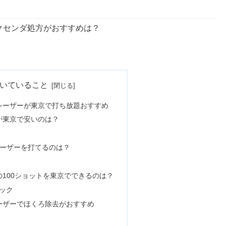
クセンダ処方がおすすめは？
ん薄くなる？根元から抜ける使い方
いていること
レーザーが東京で打ち放題おすすめ
が東京で安いのは？
ばさん・40代がバックを持つとダサい？
レーザーを打てるのは？
・評判！料金や予約方法も
100ショットを東京でできるのは？
ック
ーザーでほくろ除去がおすすめ
さい原因や髪型&かぶり方も