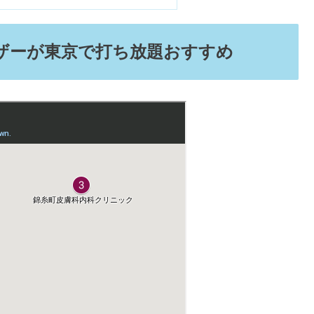
ザーが東京で打ち放題おすすめ
い方や口コミ・塗るボトックスの効果は？
？混ぜる使い方はOK？口コミ調査
店の真相とは【評判まとめ】
！店舗はどこ＆おすすめ商品《食器・包丁》