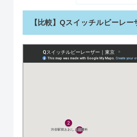
【比較】Qスイッチルビーレー
リビジョンのビタミンCとは｜使
デビルズトリックで黒髪は染まる
洋服の青山はやばい？不祥事や閉
スタンダードプロダクツの口コミ