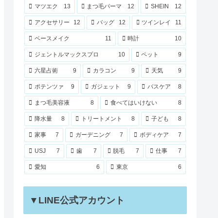
マツエク
13
まつ毛パーマ
12
SHEIN
12
アクセサリー
12
バッグ
12
ツインレイ
11
ベースメイク
11
時計
10
ジェントルマックスプロ
10
ペット
9
六星占術
9
カラコン
9
天気
9
ポテンツァ
9
ガジェット
9
バスケア
8
まつ毛美容液
8
食べてはいけない
8
降水量
8
トリートメント
8
子ども
8
家事
7
ガーデニング
7
ボディケア
7
USJ
7
歯
7
脱毛
7
仕事
7
愛知
6
東京
6
▼LINE公式アカウント