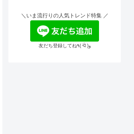
＼いま流行りの人気トレンド特集 ／
友だち登録してね٩( ᐛ )و