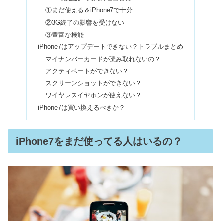
①まだ使える＆iPhone7で十分
②3G終了の影響を受けない
買ってはいけない掃除機5選！壊れや
③豊富な機能
すいメーカーはどこ？
iPhone7はアップデートできない？トラブルまとめ
マイナンバーカードが読み取れないの？
アクティベートができない？
日本人が一番痩せるダイエット方法
スクリーンショットができない？
【8つのルール】
ワイヤレスイヤホンが使えない？
iPhone7は買い換えるべきか？
脳洗浄は怪しい＆やばい？危険で効果
なし？やり方や芸能人も
iPhone7をまだ使ってる人はいるの？
コキアは植えてはいけない？ほったら
かしOK？寿命＆枯れた後も
MCMリュックは地雷女ご用達！歌舞伎