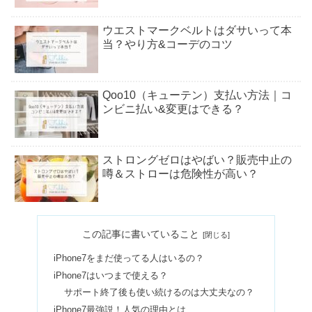
ウエストマークベルトはダサいって本
当？やり方&コーデのコツ
Qoo10（キューテン）支払い方法｜コ
ンビニ払い&変更はできる？
ストロングゼロはやばい？販売中止の
噂＆ストローは危険性が高い？
エアマックスココはダサい&疲れる？
この記事に書いていること
40代でもOK？偽物見分け方も
iPhone7をまだ使ってる人はいるの？
iPhone7はいつまで使える？
庶民がバーキンを持つべきではない理
サポート終了後も使い続けるのは大丈夫なの？
由！なぜ高い＆買える人は？
iPhone7最強説！人気の理由とは