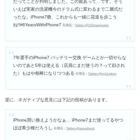
だってことが判明しました。この親あって…です。そう
ニナファームはやばい？評判の真相｜
愛用芸能人や仕組みも解説
いえば実家の洗濯機今のドラム式に変わるまで二層式だ
ったな。iPhone7爺、これからも一緒に花道を歩こう
ね!!#6YearsWithiPhone7
引用元：
Twitter-@333mangostin
ジョンマスターオーガニックでやばい
事件？口コミ&人気の理由も
7年選手のiPhone7 バッテリー交換 ゲームとか一切やらな
ニュースキンのやばい評判？信者の特
いのであと5年は使える（店員にまだ使うの？って顔され
徴や末路・勧誘手口の口コミ
た）もはや相棒になりつつある
引用元：
Twitter-@hg11mbps
アーバンリサーチの年齢層！やばい評
判は本当？40代メンズでもOK？
逆に、ネガティブな意見には下記の投稿があります。
iPhone買い換えようかなぁ… iPhone7まだ使ってるやつ
ほぼ希少種だろうし
引用元：
Twitter-@asouthsub