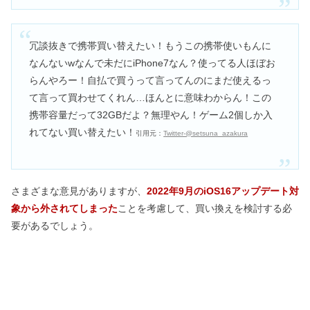
冗談抜きで携帯買い替えたい！もうこの携帯使いもんに
なんないwなんで未だにiPhone7なん？使ってる人ほぼお
らんやろー！自払で買うって言ってんのにまだ使えるっ
て言って買わせてくれん…ほんとに意味わからん！この
携帯容量だって32GBだよ？無理やん！ゲーム2個しか入
れてない買い替えたい！
引用元：
Twitter-@setsuna_azakura
さまざまな意見がありますが、
2022年9月のiOS16アップデート対
象から外されてしまった
ことを考慮して、買い換えを検討する必
要があるでしょう。