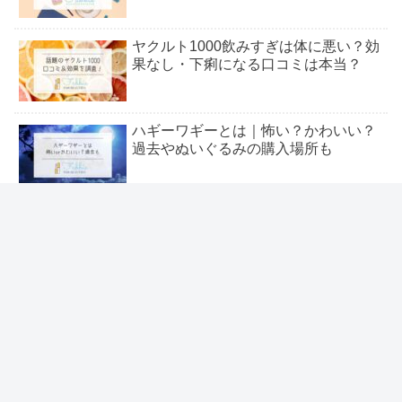
ヤクルト1000飲みすぎは体に悪い？効
果なし・下痢になる口コミは本当？
ハギーワギーとは｜怖い？かわいい？
過去やぬいぐるみの購入場所も
バケーションパッケージで後悔&高
い？当日の流れ・攻略法も
＼いま流行りの人気トレンド特集 ／
みんなの医療脱毛は料金が安いって本
当？口コミ・評判は【格安】
友だち登録してね٩( ᐛ )و
シェアする
角栓は背中にもできる？黒い&巨大な
毛穴詰まりの取り方とは？