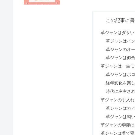
地球グミはなぜ人気？まずい・気
この記事に書
革ジャンはダサい
革ジャンはイ
アルージェは買ってはいけない？
革ジャンのオ
革ジャンは似
革ジャンは一生モ
コーチの年齢層は？ダサい・プレ
革ジャンはボ
経年変化を楽
時代に左右さ
ショップリストはひどい&やばい
革ジャンの手入れ
革ジャンはカ
革ジャンは匂
革ジャンの季節は
ホワイトハウスコックスはダサい
革ジャンは着て寝