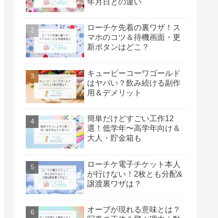
年月日との違い
ローチケ先着の裏ワザ！ス
マホのコツ＆待機画面・更
新ボタンはどこ？
キューピーコーワゴールド
はヤバい？飲み続ける副作
用＆デメリット
簡単だけどすごい工作12
選！低学年〜高学年向け＆
大人・貯金箱も
ローチケ電子チケット本人
が行けない！2枚とも分配&
譲渡裏ワザは？
オーブが現れる意味とは？