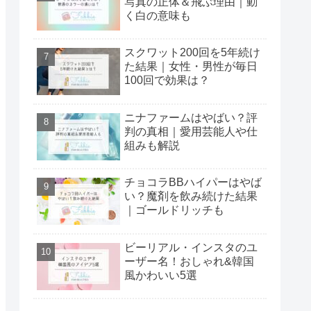
写真の正体＆飛ぶ理由｜動
く白の意味も
スクワット200回を5年続け
た結果｜女性・男性が毎日
100回で効果は？
ニナファームはやばい？評
判の真相｜愛用芸能人や仕
組みも解説
チョコラBBハイパーはやば
い？魔剤を飲み続けた結果
｜ゴールドリッチも
ビーリアル・インスタのユ
ーザー名！おしゃれ&韓国
風かわいい5選