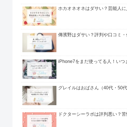
ホカオネオネはダサい？芸能人に
傳濱野はダサい？評判や口コミ・
iPhone7をまだ使ってる人！い
グレイルはおばさん（40代・50
ドクターシーラボは評判悪い？苦情