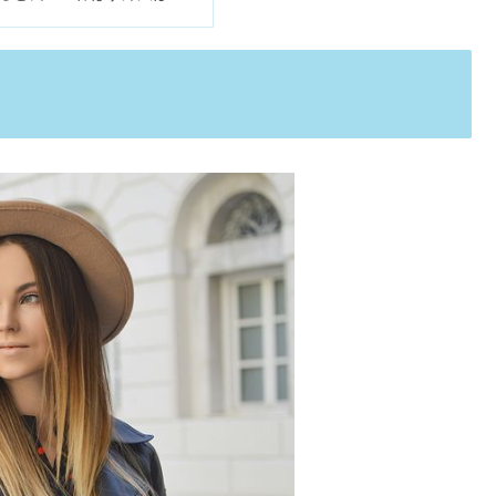
ブランドのおすすめ6選
いけない事｜怒られる神社も？
まずい？読み方＆売ってる場所【レビュー】
アジエンス事件の噂&後継品は？
メージまとめ&財布は使いにくいって本当？