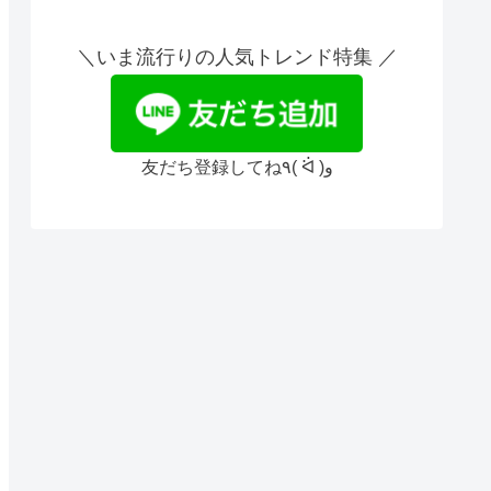
＼いま流行りの人気トレンド特集 ／
友だち登録してね٩( ᐛ )و