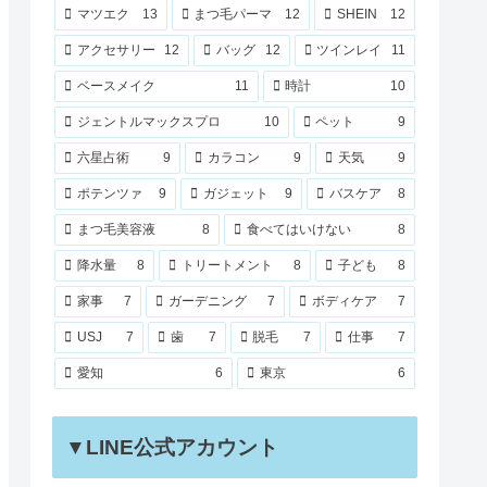
マツエク
13
まつ毛パーマ
12
SHEIN
12
アクセサリー
12
バッグ
12
ツインレイ
11
ベースメイク
11
時計
10
ジェントルマックスプロ
10
ペット
9
六星占術
9
カラコン
9
天気
9
ポテンツァ
9
ガジェット
9
バスケア
8
まつ毛美容液
8
食べてはいけない
8
降水量
8
トリートメント
8
子ども
8
家事
7
ガーデニング
7
ボディケア
7
USJ
7
歯
7
脱毛
7
仕事
7
愛知
6
東京
6
▼LINE公式アカウント