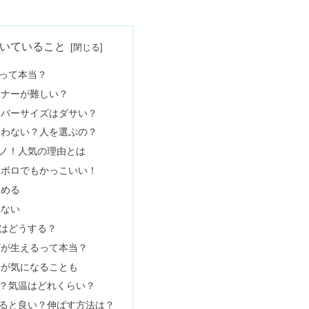
持ち悪い・体に悪い成分って本当？
いていること
って本当？
ンナーが難しい？
愛用芸能人＆キュレルと比較
ーバーサイズはダサい？
合わない？人を選ぶの？
ノ！人気の理由とは
ゼントにいらない評判は嘘！愛用芸能人も
ロボロでもかっこいい！
しめる
れない
の？どこの国？評判・口コミ
はどうする？
ビが生えるって本当？
いが気になることも
？気温はどれくらい？
？愛用芸能人や年齢層の評判
ると良い？伸ばす方法は？