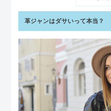
大学生メンズの服はどこで買う？
革ジャンはダサいって本当？
御朱印がひどい？危険＆やっては
エナジードリンク『ASAP』は
アジエンス販売終了の理由｜花王
APCの年齢層！ダサい評判・イ