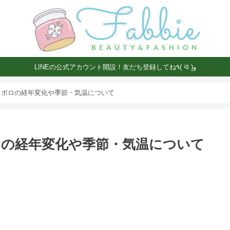
LINEの公式アカウント開設！友だち登録してね٩( ᐛ )و
ロボロの経年変化や季節・気温について
の経年変化や季節・気温について