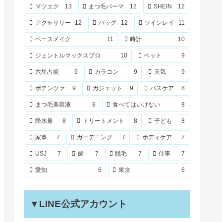
マツエク
13
まつ毛パーマ
12
SHEIN
12
アクセサリー
12
バッグ
12
ツインレイ
11
ベースメイク
11
時計
10
ジェントルマックスプロ
10
ペット
9
六星占術
9
カラコン
9
天気
9
ポテンツァ
9
ガジェット
9
バスケア
8
まつ毛美容液
8
食べてはいけない
8
降水量
8
トリートメント
8
子ども
8
家事
7
ガーデニング
7
ボディケア
7
USJ
7
歯
7
脱毛
7
仕事
7
愛知
6
東京
6
▼LINE公式アカウント