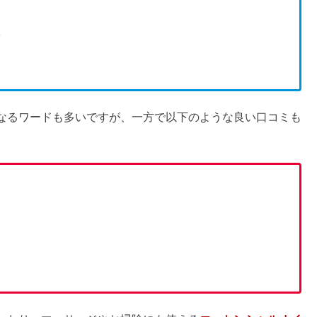
何時間で恥ずかしい&行き過ぎなの？
？おばさんは痛いの真相や似合う人も
で尿の色に変化｜ゴルフボールはOK？
養や冷凍保存を調べてみた
イル（精油）やサプリを扱う植物原料にこだわる会社。
、
他社と一線を画す高品質さで知名度も高く、芸能人も使用
過ぎの結果｜賞味期限は？