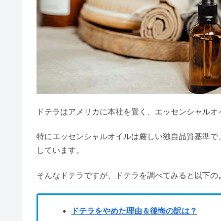
ドテラはかゆみ止め
ドテラとは？
40代・50代女性のジーンズはダ
ドテラの効能一覧
ドテラミネラルの副作
アロマを飲むのはN
カフェインが弱い人の特徴｜カフ
ドテラの芸能人の愛用
ドテラのネットワーク
ドテラのダイヤモン
めちゃくちゃいい匂いの香水｜プ
ドテラの定期購入をや
まとめ
化粧しても変わらない人の特徴5
ドテラは怪しい？アロマタッチ
ビオフェルミンを飲み続けた結果