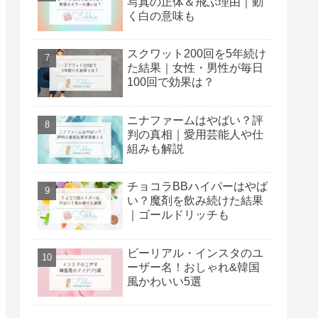
写真の正体＆飛ぶ理由｜動
く白の意味も
スクワット200回を5年続け
た結果｜女性・男性が毎日
100回で効果は？
ニナファームはやばい？評
判の真相｜愛用芸能人や仕
組みも解説
チョコラBBハイパーはやば
い？魔剤を飲み続けた結果
｜ゴールドリッチも
ビーリアル・インスタのユ
ーザー名！おしゃれ&韓国
風かわいい5選