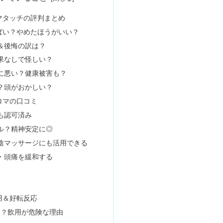
1錠だけは効果なし？痩せた口コミも
効果的な飲み方は煮出さないと意味ない？
い＆男性だと非常識？その意味とは
やフケ予防？自宅のやり方＆値段