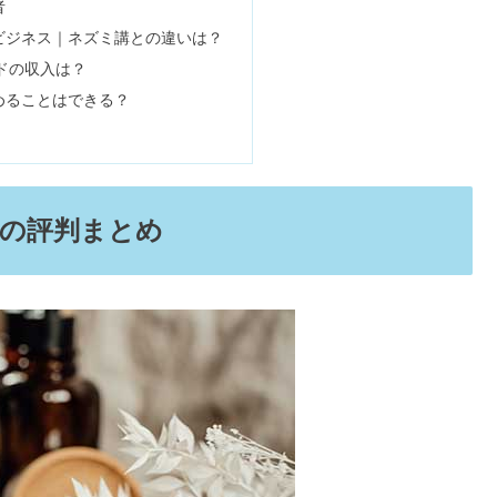
ないは嘘？タブレット＆PCの評判
止なの？口コミまとめ
いていること
マタッチの評判まとめ
ばい？やめたほうがいい？
店の真相とは【評判まとめ】
＆後悔の訳は？
果なしで怪しい？
に悪い？健康被害も？
！効果ない？抜けるまでの回数も
？頭がおかしい？
ロマの口コミ
も認可済み
00均で金運アップ＆窓なし向けは？
ル？精神安定に◎
陰マッサージにも活用できる