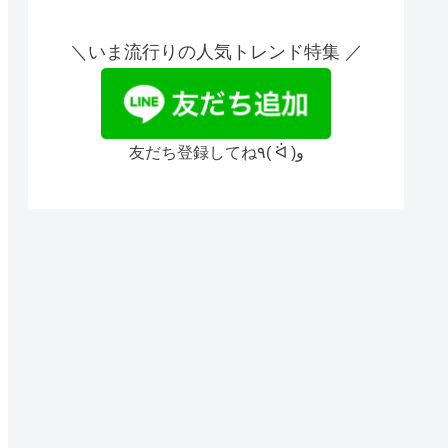
＼いま流行りの人気トレンド特集 ／
友だち登録してね٩( ᐛ )و