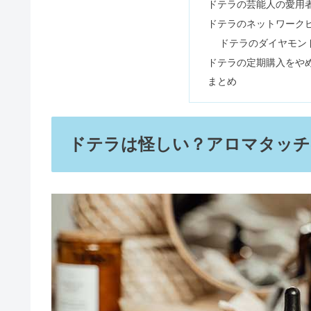
レノボはやめとけ？買ってはいけ
タイガーバームはやばい？なぜ中
この記事に書
ドテラは怪しい？アロ
ドテラのある生活がや
洋服の青山はやばい？不祥事や閉
ドテラをやめた理由
ドテラミネラルは効
ドテラの危険性が体
ジェントルマックスプロの口コミ
ドテラの洗脳で離婚
ドテラの良い評判＆ア
ドテラは厚生労働省
トイレに観葉植物はよくない？1
ドテラは感情のオイ
フェミニンケア＆会