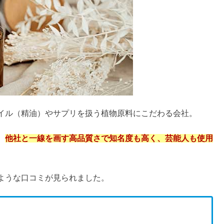
・頭痛を緩和する
サい&似合わない？着こなし方は？
用＆好転反応
G？飲用が危険な理由
ェインを抜く方法や多い飲み物も
者
ビジネス｜ネズミ講との違いは？
ドの収入は？
チプラ&安い9選【メンズ&レディース】
めることはできる？
選｜美人や一重は？垢抜けるには？
の評判まとめ
！ダイエットや下痢に効果あり？