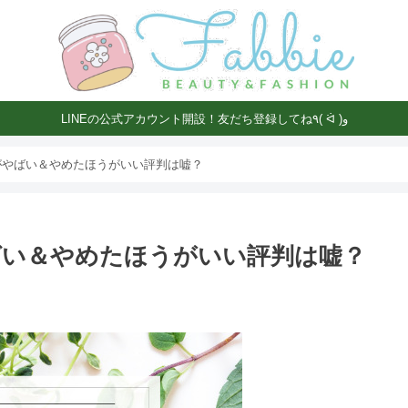
LINEの公式アカウント開設！友だち登録してね٩( ᐛ )و
がやばい＆やめたほうがいい評判は嘘？
ばい＆やめたほうがいい評判は嘘？