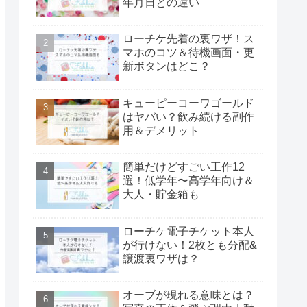
年月日との違い
ローチケ先着の裏ワザ！ス
マホのコツ＆待機画面・更
新ボタンはどこ？
キューピーコーワゴールド
はヤバい？飲み続ける副作
用＆デメリット
簡単だけどすごい工作12
選！低学年〜高学年向け＆
大人・貯金箱も
ローチケ電子チケット本人
が行けない！2枚とも分配&
譲渡裏ワザは？
オーブが現れる意味とは？