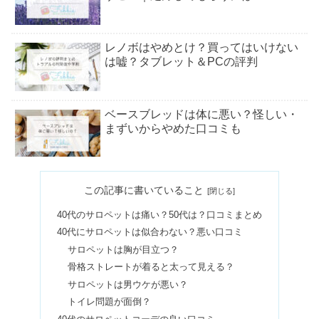
レノボはやめとけ？買ってはいけない
は嘘？タブレット＆PCの評判
ベースブレッドは体に悪い？怪しい・
まずいからやめた口コミも
ビオフェルミンを飲み続けた結果！ダ
この記事に書いていること
イエットや下痢に効果あり？
40代のサロペットは痛い？50代は？口コミまとめ
40代にサロペットは似合わない？悪い口コミ
MOA美術館のやばい評判は本当？宗教
サロペットは胸が目立つ？
との関係＆口コミを調査
骨格ストレートが着ると太って見える？
サロペットは男ウケが悪い？
トイレ問題が面倒？
【50代】レディースファッション通販