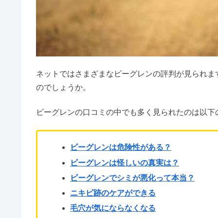
ビーグレンの40代
絹女は口コミが悪い？【リファ比
【Q&A】ビーグレン
ビーグレンの解約
どこで買える？ド
ホットヨガLAVAはやばい？イ
まとめ
スタンダードプロダクツの口コミ
ビーグレンは買ってはいけない
傳濱野はダサい？評判や口コミ・
ランバンオンブルーの年齢層＆芸