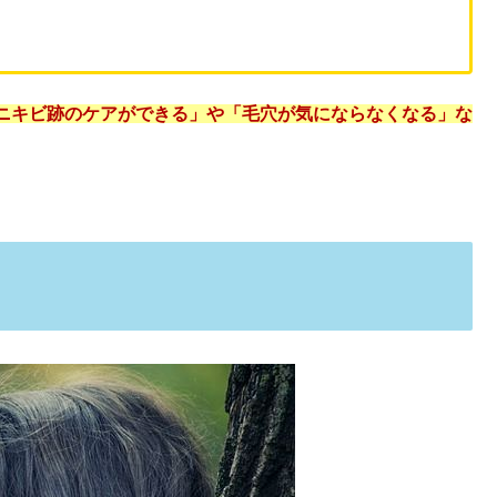
調査｜ハム太郎でオタクが踊るのはなぜ？
・50代のイメージや時代遅れの評判は本当？
コミは嘘！どれがいい？【比較】
すが、
「ビーグレンは買ってはいけない」という噂
は本当な
テンツァ！口コミ・効果まとめ
の6点です。
ロリーを調査してみた