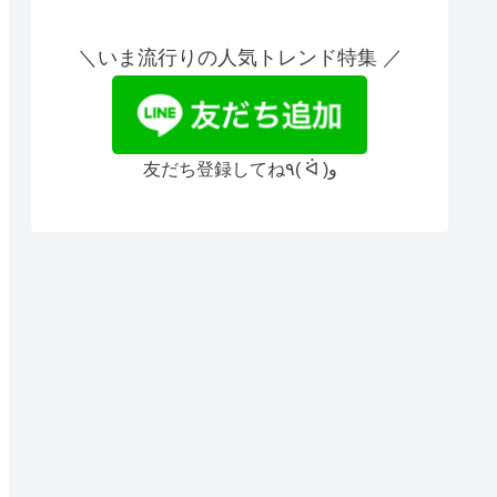
＼いま流行りの人気トレンド特集 ／
友だち登録してね٩( ᐛ )و