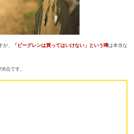
・50代の口コミは？
較・違い】壊れやすい評判も
のよくある質問
方法は？
ラッグストアは？
ンストラクター退職の理由【料金】
！店舗はどこ＆おすすめ商品《食器・包丁》
？やめた理由まとめ
偽物との違いは？
能人｜ダサいや40代はNGって本当？