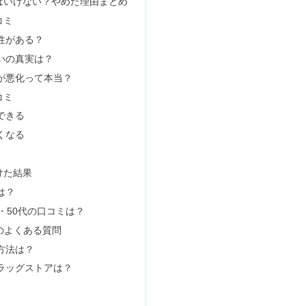
はNG？取らないとどうなる？
キング&セリアのお香立ては使える？
口コミ調査｜温泉水の効果や芸能人も
は？オーダーの仕方や失敗回避のコツ
性｜VIOの効果は？どこで売ってる？