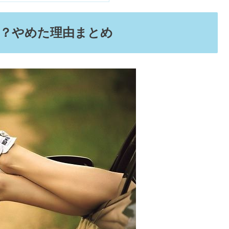
いor美人？デニムが似合う人は？
いていること
はいけない？やめた理由まとめ
コミ
果がすごい｜処方してもらうには？
性がある？
いの真実は？
が悪化って本当？
てるべきもの＆すごい不思議な効果
コミ
できる
くなる
解約NGは嘘？マツコ会議で話題
けた結果
は？