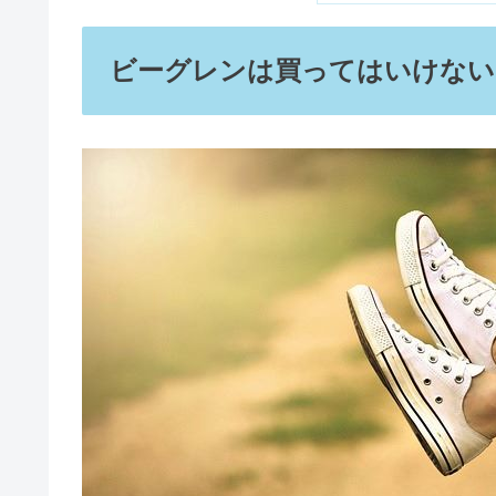
Tシャツにジーンズの女性はダサ
この記事に書
ビーグレンは買って
ビーグレンの悪い口
五苓散飲み続けるとどうなる？効
ビーグレンは危険
ビーグレンは怪し
ビーグレンでシミ
やってはいけない断捨離5選！捨
ビーグレンの良い口
ニキビ跡のケアが
毛穴が気にならな
ハダメキミライは怪しい？悪質＆
肌が白くなる
ビーグレンを使い続
ビーグレンの効果