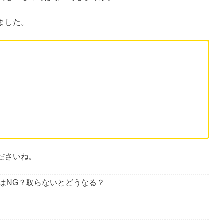
品を提案するアメリカの化粧品ブランド、
ビーグレン
。
分にぴったりの化粧品を選べると話題のブランド
です。
はいけない」という評判
が見られるため、「ビーグレンが気
人もいるのではないでしょうか。
ました。