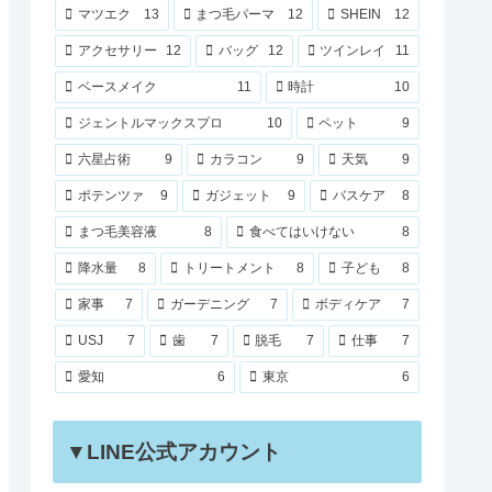
マツエク
13
まつ毛パーマ
12
SHEIN
12
アクセサリー
12
バッグ
12
ツインレイ
11
ベースメイク
11
時計
10
ジェントルマックスプロ
10
ペット
9
六星占術
9
カラコン
9
天気
9
ポテンツァ
9
ガジェット
9
バスケア
8
まつ毛美容液
8
食べてはいけない
8
降水量
8
トリートメント
8
子ども
8
家事
7
ガーデニング
7
ボディケア
7
USJ
7
歯
7
脱毛
7
仕事
7
愛知
6
東京
6
▼LINE公式アカウント