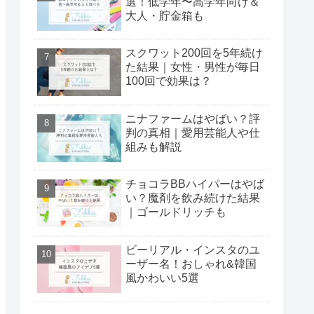
選！低学年〜高学年向け＆
大人・貯金箱も
スクワット200回を5年続け
た結果｜女性・男性が毎日
100回で効果は？
ニナファームはやばい？評
判の真相｜愛用芸能人や仕
組みも解説
チョコラBBハイパーはやば
い？魔剤を飲み続けた結果
｜ゴールドリッチも
ビーリアル・インスタのユ
ーザー名！おしゃれ&韓国
風かわいい5選