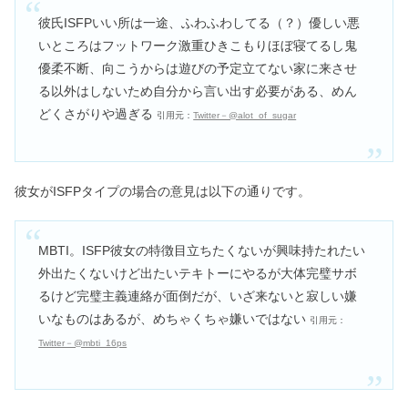
彼氏ISFPいい所は一途、ふわふわしてる（？）優しい悪
いところはフットワーク激重ひきこもりほぼ寝てるし鬼
優柔不断、向こうからは遊びの予定立てない家に来させ
る以外はしないため自分から言い出す必要がある、めん
どくさがりや過ぎる
引用元：
Twitter－@alot_of_sugar
彼女がISFPタイプの場合の意見は以下の通りです。
MBTI。ISFP彼女の特徴目立ちたくないが興味持たれたい
外出たくないけど出たいテキトーにやるが大体完璧サボ
るけど完璧主義連絡が面倒だが、いざ来ないと寂しい嫌
いなものはあるが、めちゃくちゃ嫌いではない
引用元：
Twitter－@mbti_16ps