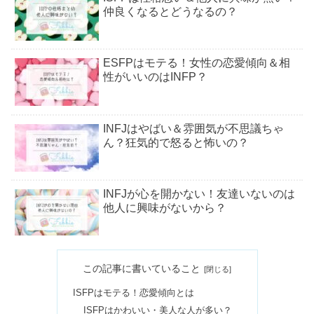
仲良くなるとどうなるの？
ESFPはモテる！女性の恋愛傾向＆相
性がいいのはINFP？
INFJはやばい＆雰囲気が不思議ちゃ
ん？狂気的で怒ると怖いの？
INFJが心を開かない！友達いないのは
他人に興味がないから？
INTJは頭おかしい・宇宙人？友達いな
この記事に書いていること
いは他人に興味が無いから？
ISFPはモテる！恋愛傾向とは
ISFPはかわいい・美人な人が多い？