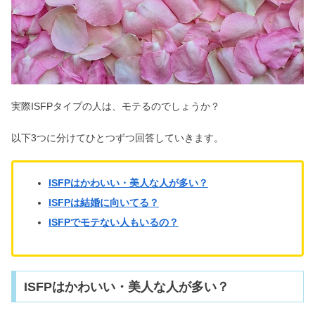
ESFPは仕事できない＆頭が悪い？適
職・天職は看護師なの？
ESFJは性格悪い＆嫌われる？向いて
る・向いてない仕事とは
実際ISFPタイプの人は、モテるのでしょうか？
以下3つに分けてひとつずつ回答していきます。
【ENFP】韓国アイドル＆俳優まと
め！K-POP界隈では誰？
ISFPはかわいい・美人な人が多い？
ISFPは結婚に向いてる？
【INTJ最強】本質を見抜く・かっこい
ISFPでモテない人もいるの？
い！なりたい人はどうする？
ISFPはかわいい・美人な人が多い？
ESTJは性格悪いけどモテる？男女の恋
愛や相性が悪いのは？