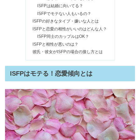
ENFPは性格悪い＆嫌われる？うざい
ISFPは結婚に向いてる？
は言ってはいけない？
ISFPでモテない人もいるの？
ISFPの好きなタイプ・嫌いな人とは
ISFPと恋愛の相性がいいのはどんな人？
INFJは生きづらい？優しすぎる・頭悪
ISFP同士のカップルはOK？
いから社会不適合は嘘！
ISFPと相性が悪いのは？
彼氏・彼女がISFPの場合の接し方とは
ENFPは頭おかしい・生きづらい？仕
事できない人に向いてるのは
ISFPはモテる！恋愛傾向とは
ISTPはモテる＆最強！恋愛が向いてな
い？好きになったら好き避け？
INTJの殺意の目｜怒り方・目つきの雰
囲気は？心理機能や二面性も