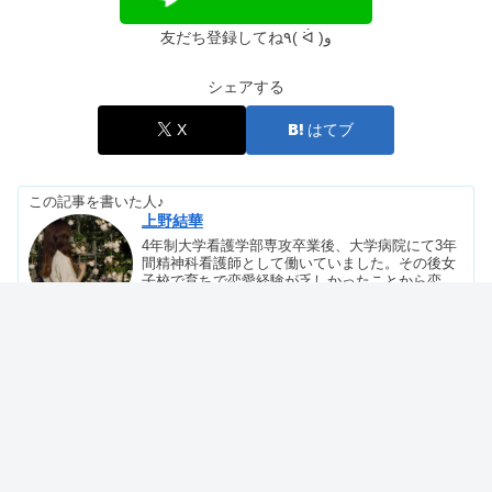
ENFPは頭おかしい・生きづらい？仕
事できない人に向いてるのは
友だち登録してね٩( ᐛ )و
シェアする
ISFPは性格悪い＆他人に興味が無い？
仲良くなるとどうなるの？
X
はてブ
この記事を書いた人♪
ESFPは性格悪い？言ってはいけない
上野結華
のはうざい？怒り方も
4年制大学看護学部専攻卒業後、大学病院にて3年
間精神科看護師として働いていました。その後女
子校で育ちで恋愛経験が乏しかったことから恋
愛・心理学を勉強し、自身も様々な恋愛経験を積
ESFPは仕事できない＆頭が悪い？適
みました。そして恋愛で悩める人を救いたいとい
職・天職は看護師なの？
う思いから某相談アプリでカウンセラーとして活
躍し、200人以上いるカウンセラーの中から8位/日
を記録。自身も恋愛で悩んだ時に様々なネット記
事に助けられたことから、次は自分自身が困った
り悩んだりしている人を文章で助けたいという思
ENFPは性格悪い＆嫌われる？うざい
いでwebライターに転身し、現在は派遣看護師＆
は言ってはいけない？
webライターとして活動しています。現在は恋愛
記事だけでなく美容記事・生活記事・芸能記事・
スポット紹介記事・金融記事など色々な分野を執
筆し、世の中で悩んでいる人の手助けになれるよ