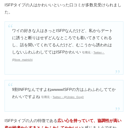
ISFPタイプの人はかわいいといった口コミが多数見受けられまし
た。
ENFPはモテる！人たらしな恋愛傾
向？好きなタイプ・相性も
ワイの好きな人はきっとISFPなんだけど、私からデート
に誘うと断りはせずどんなところでも着いてきてくれる
ISFPは生きづらい？社会不適合で仕事
し、話を聞いてくれてるんだけど、むこうから誘われは
できない・頭悪いは嘘！
しないふわふわしててはISFPかわいい
引用元：
Twitter－
@love_mainichi
ISTPは頭が悪いは嘘！他人に興味がな
い＆女性は珍しい性格？
9割INFPなんですよねwwwwISFPの方はふわふわしててか
ENFPは顔がいい＆かわいい！特徴は
わいいですよね
引用元：
Twitter－@Umiiro_Gog0
陰キャ・成功者が多い？
ISFPタイプの人の特徴である
広い心を持っていて、協調性が高い
姿が他者からするとふわふわしてかわいい
と感じるようですね。