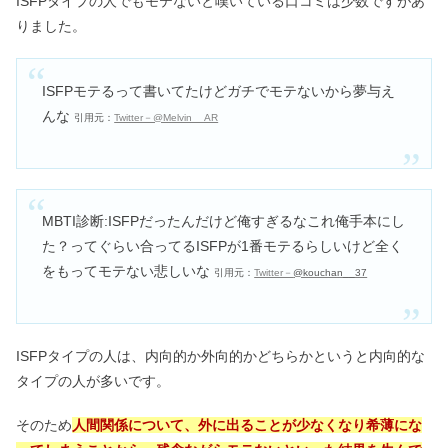
ISFPタイプの人でもモテないと嘆いている口コミは少数ですがあ
りました。
ISFPモテるって書いてたけどガチでモテないから夢与え
んな
引用元：
Twitter－@Melvin__AR
MBTI診断:ISFPだったんだけど俺すぎるなこれ俺手本にし
た？ってぐらい合ってるISFPが1番モテるらしいけど全く
をもってモテない悲しいな
引用元：
Twitter－
@kouchan__37
ISFPタイプの人は、内向的か外向的かどちらかというと内向的な
タイプの人が多いです。
そのため
人間関係について、外に出ることが少なくなり希薄にな