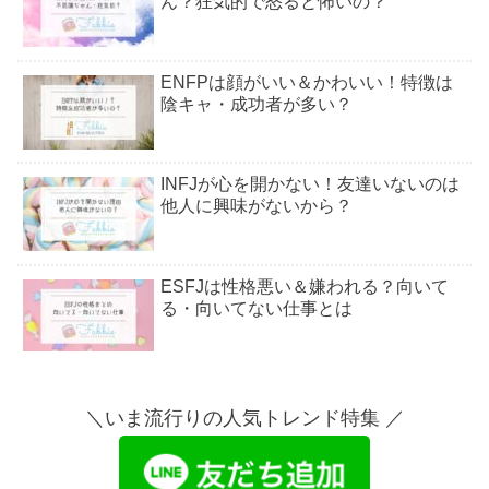
ん？狂気的で怒ると怖いの？
ENFPは顔がいい＆かわいい！特徴は
陰キャ・成功者が多い？
INFJが心を開かない！友達いないのは
他人に興味がないから？
ESFJは性格悪い＆嫌われる？向いて
る・向いてない仕事とは
ESFPはモテる！女性の恋愛傾向＆相
性がいいのはINFP？
＼いま流行りの人気トレンド特集 ／