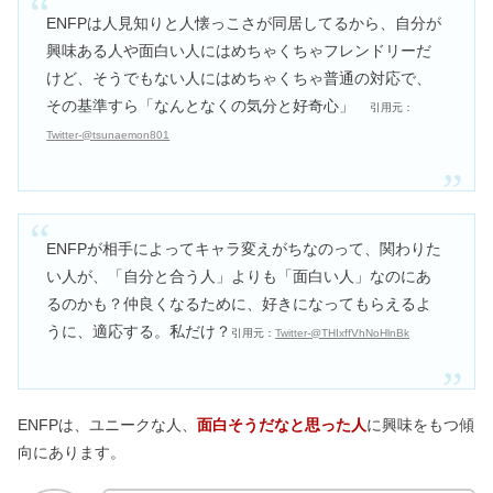
ENFPは人見知りと人懐っこさが同居してるから、自分が
興味ある人や面白い人にはめちゃくちゃフレンドリーだ
けど、そうでもない人にはめちゃくちゃ普通の対応で、
その基準すら「なんとなくの気分と好奇心」
引用元：
Twitter-@tsunaemon801
ENFPが相手によってキャラ変えがちなのって、関わりた
い人が、「自分と合う人」よりも「面白い人」なのにあ
るのかも？仲良くなるために、好きになってもらえるよ
うに、適応する。私だけ？
引用元：
Twitter-@THIxffVhNoHlnBk
ENFPは、ユニークな人、
面白そうだなと思った人
に興味をもつ傾
向にあります。