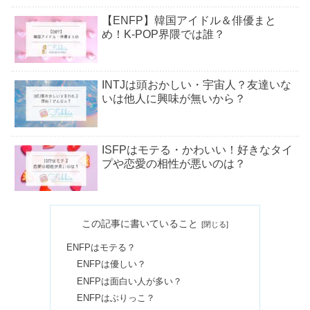
【ENFP】韓国アイドル＆俳優まと
め！K-POP界隈では誰？
INTJは頭おかしい・宇宙人？友達いな
いは他人に興味が無いから？
ISFPはモテる・かわいい！好きなタイ
プや恋愛の相性が悪いのは？
ISTPはモテる＆最強！恋愛が向いてな
この記事に書いていること
い？好きになったら好き避け？
ENFPはモテる？
ENFPは優しい？
INFJは生きづらい？優しすぎる・頭悪
ENFPは面白い人が多い？
いから社会不適合は嘘！
ENFPはぶりっこ？