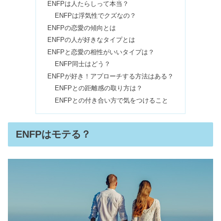
ENFPは人たらしって本当？
ENFPは浮気性でクズなの？
INFJはやばい＆雰囲気が不思議ちゃ
ENFPの恋愛の傾向とは
ん？狂気的で怒ると怖いの？
ENFPの人が好きなタイプとは
ENFPと恋愛の相性がいいタイプは？
ENFP同士はどう？
【INTJ最強】本質を見抜く・かっこい
ENFPが好き！アプローチする方法はある？
い！なりたい人はどうする？
ENFPとの距離感の取り方は？
ENFPとの付き合い方で気をつけること
ISTPは頭が悪いは嘘！他人に興味がな
い＆女性は珍しい性格？
ENFPはモテる？
ESFPは性格悪い？言ってはいけない
のはうざい？怒り方も
ISFPは生きづらい？社会不適合で仕事
できない・頭悪いは嘘！