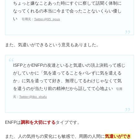
ちょっと嫌なことあった時にすぐに察して話聞く体制に
なってくれるの本当に今まで会ったことないくらい優し
い
引用元：
Twitter-@95_qous
また、気遣いができるという意見もありました。
ISFPとかENFPの友達といると気遣いの頂上決戦って感じ
がしていかに「気を遣ってることをバレずに気を遣える
か」に気を遣ってて好き、無理してるわけじゃなくて気
を遣うのが当たり前の精神だから話してて心地よい
引用
元：
Twitter-@iiko_shafu
ENFPは
調和を大切にする
タイプです。
また、人の気持ちの変化にも敏感で、周囲の人間に
気遣いができ