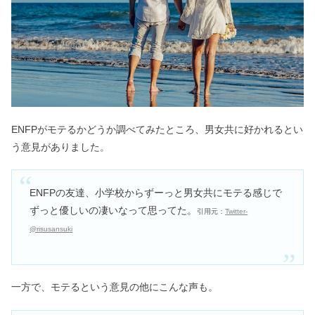
ISFPは性格悪い＆他人に興味が無い？
仲良くなるとどうなるの？
ESFPは仕事できない＆頭が悪い？適
職・天職は看護師なの？
ENFPがモテるかどうか調べてみたところ、男女共に好かれるとい
う意見がありました。
ESFPはモテる！女性の恋愛傾向＆相
性がいいのはINFP？
ENFPの友達、小学校からずーっと男女共にモテる感じで
ずっと優しいの凄いなって思ってた。
引用元：
Twitter-
@risusansuki
ESFJは性格悪い＆嫌われる？向いて
る・向いてない仕事とは
一方で、モテるという意見の他にこんな声も。
ENFPは顔がいい＆かわいい！特徴は