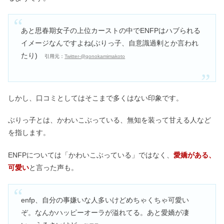
あと思春期女子の上位カーストの中でENFPはハブられる
イメージなんですよね(ぶりっ子、自意識過剰とか言われ
たり)
引用元：
Twitter-@gonokamimakoto
しかし、口コミとしてはそこまで多くはない印象です。
ぶりっ子とは、かわいこぶっている、無知を装って甘える人など
を指します。
ENFPについては「かわいこぶっている」ではなく、
愛嬌がある、
可愛い
と言った声も。
enfp、自分の事嫌いな人多いけどめちゃくちゃ可愛い
ぞ。なんかハッピーオーラが溢れてる。あと愛嬌が凄