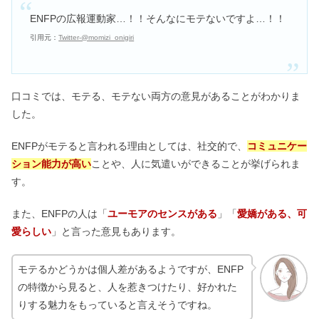
陰キャ・成功者が多い？
ENFPの広報運動家…！！そんなにモテないですよ…！！
引用元：
Twitter-@momizi_onigiri
ENFPは性格悪い＆嫌われる？うざい
は言ってはいけない？
口コミでは、モテる、モテない両方の意見があることがわかりま
した。
ESTJは性格悪いけどモテる？男女の恋
愛や相性が悪いのは？
ENFPがモテると言われる理由としては、社交的で、
コミュニケー
ション能力が高い
ことや、人に気遣いができることが挙げられま
す。
INFJが心を開かない！友達いないのは
他人に興味がないから？
また、ENFPの人は「
ユーモアのセンスがある
」「
愛嬌がある、可
愛らしい
」と言った意見もあります。
モテるかどうかは個人差があるようですが、ENFP
の特徴から見ると、人を惹きつけたり、好かれた
りする魅力をもっていると言えそうですね。