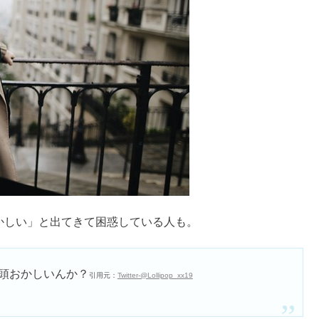
と思われがち？
くさい？
がいいのはESFPやINFP？
い？
時の状態とは
できない？
いる仕事！天職はどれ？
・頭悪いから社会不適合は嘘！
て本当？
ない仕事は？
できない？
で仕事できない・頭悪いは嘘！
でおすすめは？
学部は？
ちゃん？狂気的で怒ると怖いの？
る理由
達いないは他人に興味が無いから？