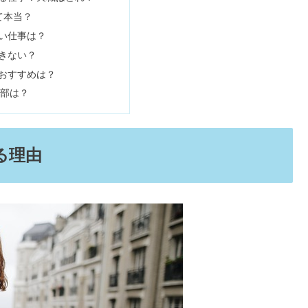
なタイプや恋愛の相性が悪いのは？
っこいい！なりたい人はどうする？
愛傾向？好きなタイプ・相性も
いていること
かしいと言われる理由
らい？その原因とは
いてない？好きになったら好き避け？
不適合者なの？
Dが多い？
知りで繊細？
いのは他人に興味がないから？
が少ない？