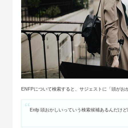
ミステリアス
繊細でめんど
ESFJはモテる！男女で恋愛の相性
人に興味がな
ENFPの不健全
ENFPは仕事が
ENFPに向いて
INFJは生きづらい？優しすぎる
経営者向きっ
ENFPに向いて
ENFPは勉強が
ISFPは生きづらい？社会不適合
ENFPの勉強法
ENFP向きの
INFJはやばい＆雰囲気が不思議
ENFPは頭がおかしいと言われ
INTJは頭おかしい・宇宙人？友