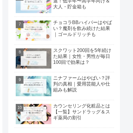
選！低学年〜高学年向け＆
大人・貯金箱も
チョコラBBハイパーはやば
い？魔剤を飲み続けた結果
｜ゴールドリッチも
スクワット200回を5年続け
た結果｜女性・男性が毎日
100回で効果は？
ニナファームはやばい？評
判の真相｜愛用芸能人や仕
組みも解説
カウンセリング化粧品とは
【一覧】サンドラッグ＆ス
ギ薬局の割引