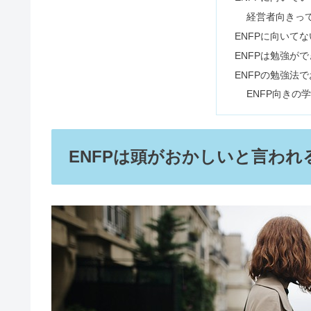
ISFPはモテる・かわいい！好き
【INTJ最強】本質を見抜く・か
ENFPはモテる！人たらしな恋
この記事に書
ENFPは頭がお
ENFPは生きづ
ISTPはモテる＆最強！恋愛が向
ENFPは社会
ENFPはADH
ENFPは人見
INFJが心を開かない！友達いな
内向的で友達