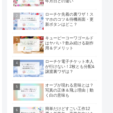
年月日との違い
ローチケ先着の裏ワザ！ス
マホのコツ＆待機画面・更
新ボタンはどこ？
キューピーコーワゴールド
はヤバい？飲み続ける副作
用＆デメリット
ローチケ電子チケット本人
が行けない！2枚とも分配&
譲渡裏ワザは？
オーブが現れる意味とは？
写真の正体＆飛ぶ理由｜動
く白の意味も
簡単だけどすごい工作12