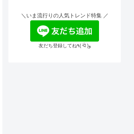
＼いま流行りの人気トレンド特集 ／
友だち登録してね٩( ᐛ )و