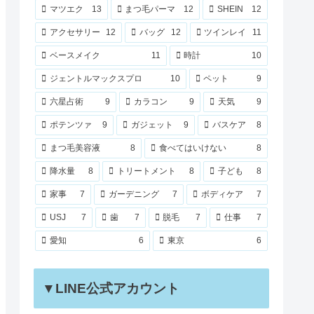
マツエク
13
まつ毛パーマ
12
SHEIN
12
アクセサリー
12
バッグ
12
ツインレイ
11
ベースメイク
11
時計
10
ジェントルマックスプロ
10
ペット
9
六星占術
9
カラコン
9
天気
9
ポテンツァ
9
ガジェット
9
バスケア
8
まつ毛美容液
8
食べてはいけない
8
降水量
8
トリートメント
8
子ども
8
家事
7
ガーデニング
7
ボディケア
7
USJ
7
歯
7
脱毛
7
仕事
7
愛知
6
東京
6
▼LINE公式アカウント