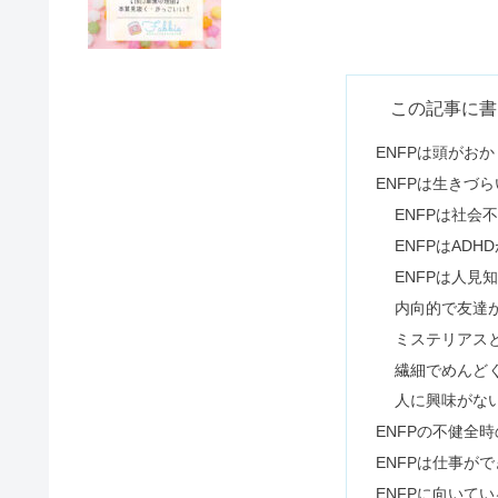
ESFPは性格悪い？言ってはい
INTJの殺意の目｜怒り方・目つ
ESFJは性格悪い＆嫌われる？向