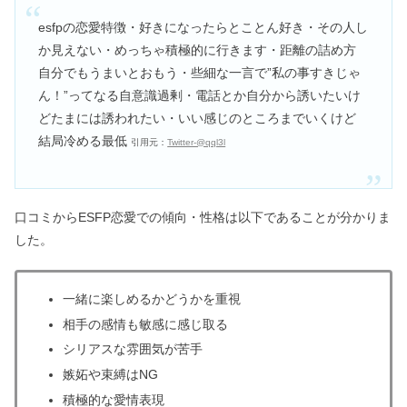
esfpの恋愛特徴・好きになったらとことん好き・その人し
か見えない・めっちゃ積極的に行きます・距離の詰め方
自分でもうまいとおもう・些細な一言で”私の事すきじゃ
ん！”ってなる自意識過剰・電話とか自分から誘いたいけ
どたまには誘われたい・いい感じのところまでいくけど
結局冷める最低
引用元：
Twitter‐@qql3l
口コミからESFP恋愛での傾向・性格は以下であることが分かりま
した。
一緒に楽しめるかどうかを重視
相手の感情も敏感に感じ取る
シリアスな雰囲気が苦手
嫉妬や束縛はNG
積極的な愛情表現