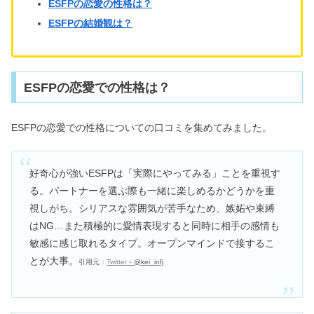
ESFPの恋愛の性格は？
ESFPの結婚観は？
ESFPの恋愛での性格は？
ESFPの恋愛での性格についての口コミを集めてみました。
好奇心が強いESFPは「実際にやってみる」ことを重視す
る。パートナーを選ぶ際も一緒に楽しめるかどうかを重
視しがち。シリアスな雰囲気が苦手なため、嫉妬や束縛
はNG…また積極的に愛情表現すると同時に相手の感情も
敏感に感じ取れるタイプ。オープンマインドで接するこ
とが大事。
引用元：
Twitter－
@kei_infj