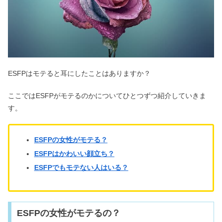
ENFPは性格悪い＆嫌われる？うざい
は言ってはいけない？
ESFPはモテると耳にしたことはありますか？
【INTJ最強】本質を見抜く・かっこい
い！なりたい人はどうする？
ここではESFPがモテるのかについてひとつずつ紹介していきま
す。
ISFPは生きづらい？社会不適合で仕事
できない・頭悪いは嘘！
ESFPの女性がモテる？
ESFPはかわいい顔立ち？
ESFPでもモテない人はいる？
INFJは生きづらい？優しすぎる・頭悪
いから社会不適合は嘘！
ESFPの女性がモテるの？
ISFPは性格悪い＆他人に興味が無い？