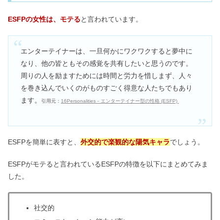
仲良くなるとどうなるの？
ESFPの女性は、モテる
と言われています。
ESTJは性格悪いけどモテる？男女の恋
愛や相性が悪いのは？
エンターテイナーは、一旦何かにワクワクすると夢中に
なり、他の皆ともその感覚を共有したいと思うのです。
周りの人を励ますためには時間と労力を惜しまず、人々
ISTPは頭が悪いは嘘！他人に興味がな
を巻き込んでいくのがものすごく得意な人たちでもあり
い＆女性は珍しい性格？
ます。
引用元：
16Personalities－エンターテイナー型の性格 (ESFP)
ISTPはモテる＆最強！恋愛が向いてな
い？好きになったら好き避け？
ESFPを簡単に表すと、
外交的で楽観的な陽気キャラ
でしょう。
ESFPがモテると言われているESFPの特徴を以下にまとめてみま
した。
社交的