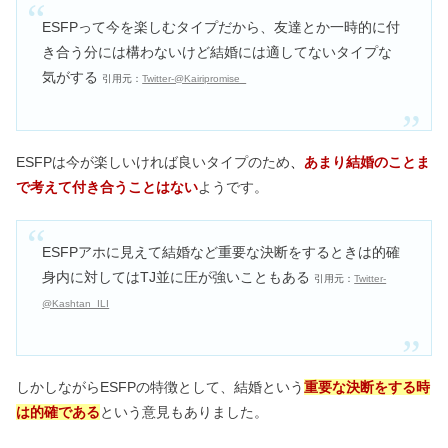
ESFPって今を楽しむタイプだから、友達とか一時的に付
き合う分には構わないけど結婚には適してないタイプな
気がする
引用元：
Twitter‐@Kairipromise_
ESFPは今が楽しいければ良いタイプのため
、
あまり結婚のことま
で考えて付き合うことはない
ようです。
ESFPアホに見えて結婚など重要な決断をするときは的確
身内に対してはTJ並に圧が強いこともある
引用元：
Twitter‐
@Kashtan_ILI
しかしながらESFPの特徴として、結婚という
重要な決断をする時
は的確である
という意見もありました。