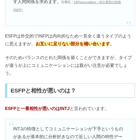
す人間関係を求めます。
引用元：
16Personalities－仲介者型の性格
(INFP)
ESFPは外交的でINFPは内向的なため一見全く違うタイプのよう
に思えますが、
お互いに足りない部分を補い合います
。
そのためバランスのとれた関係を築くことができますが、タイプ
が違うが上にコミュニケーションには親がい注意が必要でしょ
う。
ESFPと相性が悪いのは？
ESFPと一番相性が悪いのはINTJ
と言われています。
INTJの特徴としてコミュニケーションが下手というもの
があるが基本的に分析好きなので近しい人間の特性デー