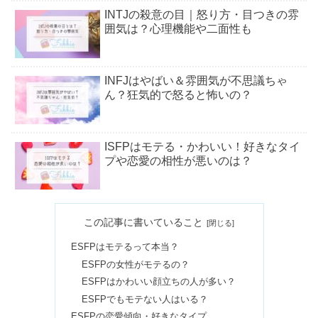
INTJの殺意の目｜怒り方・目つきの雰
囲気は？心理機能や二面性も
INFJはやばい＆雰囲気が不思議ちゃ
ん？狂気的で怒ると怖いの？
ISFPはモテる・かわいい！好きなタイ
プや恋愛の相性が悪いのは？
【ENFP】韓国アイドル＆俳優まと
この記事に書いていること
め！K-POP界隈では誰？
ESFPはモテるって本当？
ESFPの女性がモテるの？
ESFPは性格悪い？言ってはいけない
ESFPはかわいい顔立ちの人が多い？
のはうざい？怒り方も
ESFPでもモテない人はいる？
ESFPの恋愛傾向・好きなタイプ