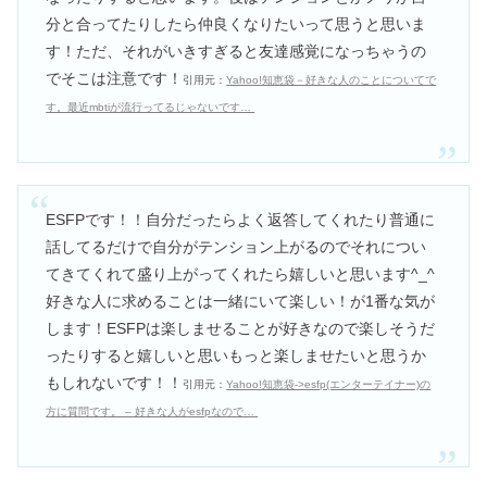
分と合ってたりしたら仲良くなりたいって思うと思いま
す！ただ、それがいきすぎると友達感覚になっちゃうの
でそこは注意です！
引用元：
Yahoo!知恵袋－好きな人のことについてで
す。最近mbtiが流行ってるじゃないです…
ESFPです！！自分だったらよく返答してくれたり普通に
話してるだけで自分がテンション上がるのでそれについ
てきてくれて盛り上がってくれたら嬉しいと思います^_^
好きな人に求めることは一緒にいて楽しい！が1番な気が
します！ESFPは楽しませることが好きなので楽しそうだ
ったりすると嬉しいと思いもっと楽しませたいと思うか
もしれないです！！
引用元：
Yahoo!知恵袋‐>esfp(エンターテイナー)の
方に質問です。 – 好きな人がesfpなので…