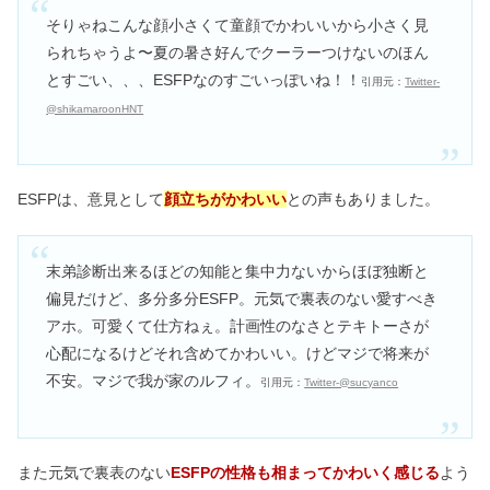
そりゃねこんな顔小さくて童顔でかわいいから小さく見
られちゃうよ〜夏の暑さ好んでクーラーつけないのほん
とすごい、、、ESFPなのすごいっぽいね！！
引用元：
Twitter‐
@shikamaroonHNT
ESFPは、意見として
顔立ちがかわいい
との声もありました。
末弟診断出来るほどの知能と集中力ないからほぼ独断と
偏見だけど、多分多分ESFP。元気で裏表のない愛すべき
アホ。可愛くて仕方ねぇ。計画性のなさとテキトーさが
心配になるけどそれ含めてかわいい。けどマジで将来が
不安。マジで我が家のルフィ。
引用元：
Twitter‐@sucyanco
また元気で裏表のない
ESFPの性格も相まってかわいく感じる
よう