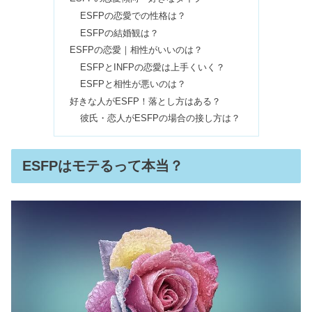
ESFPの恋愛での性格は？
ENFPはモテる！人たらしな恋愛傾
ESFPの結婚観は？
向？好きなタイプ・相性も
ESFPの恋愛｜相性がいいのは？
ESFPとINFPの恋愛は上手くいく？
ESFPと相性が悪いのは？
ENFPは頭おかしい・生きづらい？仕
好きな人がESFP！落とし方はある？
事できない人に向いてるのは
彼氏・恋人がESFPの場合の接し方は？
ENFPは顔がいい＆かわいい！特徴は
ESFPはモテるって本当？
陰キャ・成功者が多い？
ESFPは仕事できない＆頭が悪い？適
職・天職は看護師なの？
ESFJはモテる！男女で恋愛の相性がい
いのはESFPやINFP？