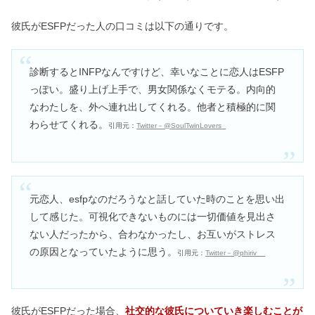
彼氏がESFPだった人の口コミは以下の通りです。
診断するとINFPなんですけど、幸いなことに恋人はESFP
っぽい。盛り上げ上手で、男女関係なくモテる。内向的
なわたしを、外へ連れ出してくれる。他者と積極的に関
わらせてくれる。
引用元：
Twitter－@SoulTwinLovers_
元恋人、esfpなのだろうなと話していた時のことを思い出
して感じた。可視化できないものには一切価値を見出さ
ない人だったから、合わなかったし、お互いがストレス
の原因となっていたように思う。
引用元：
Twitter－@phiriv__
彼氏がESFPだった場合、
社交的な彼氏についていき楽しむことが