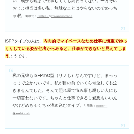
い…朝から晩まで仕事してても終わってない。一方その
おじよ担当は多い私、無駄なことはやらないのでめっち
ゃ暇。
引用元：
Twitter－@mikansnsmane
ISFPタイプの人は、
内向的でマイペースなため仕事に慎重でゆっ
くりしている姿が他者からみると、仕事ができないと見えてしま
う
ようです。
私の元彼もISFPのO型（リノも）なんですけど、まっっ
っじで泣かないです。私が目の前でいくら号泣しても泣
きませんでした。そんで照れ屋で悩み事も親しい人にも
一切言わないです。ちゃんと仕事できるし愛想もいいん
やけどめちゃくちゃ溜め込むタイプ。
引用元：
Twitter－
@sushinosb