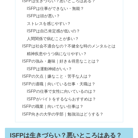
ISFPは生きづらい？悪いところはある？
ISFPは仕事ができない・無能？
【INTJ最強】本質を見抜く・かっこい
ISFPは頭が悪い？
い！なりたい人はどうする？
ストレスを感じやすい？
ISFPは自己肯定感が低いの？
人間関係で病むことが多い？
ESFJは性格悪い＆嫌われる？向いて
ISFPは社会不適合なの？不健全な時のメンタルとは
る・向いてない仕事とは
精神疾患やうつ病になりやすい？
ISFPの強み・趣味｜好き＆得意なことは？
ISFPは運動神経がいい？
ISTPはモテる＆最強！恋愛が向いてな
ISFPの欠点｜嫌なこと・苦手な人は？
い？好きになったら好き避け？
ISFPの適職｜向いている仕事・天職は？
ISFPの仕事で女性に向いているのは？
ISFPがバイトをするならおすすめは？
ESFJはモテる！男女で恋愛の相性がい
ISFPの職業｜向いてない仕事は？
いのはESFPやINFP？
ISFP向きの大学の学部｜勉強法はどうする？
INFJが心を開かない！友達いないのは
ISFPは生きづらい？悪いところはある？
他人に興味がないから？