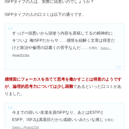
ISFPタイプの人は、実際に頭悪いのでしょうか？
ISFPタイプの人の口コミは以下の通りです。
すっげー頭悪いから頭使う内容を原稿してるの精神的に
キツいよ 俺ISFPだからサ……感情を紐解く文章は得意だ
けど政治や倫理の話書くの苦手なんだ……
引用元：
Twitter－
@imk0515bs
感情面にフォーカスを当てて思考を働かすことは得意のようです
が、論理的思考力については少し困難
であるといった口コミがあ
りました。
今までの頭いい友達全員ISFPなり、あとはESTPと
ESFP、ISFJは真面目だから成績いいみたいな感じ
引用元：
Twitter－@sato2764