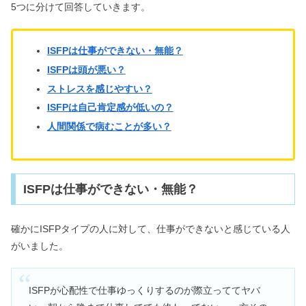
5つに分けて回答していきます。
プや恋愛の相性が悪いのは？
ISFPは仕事ができない・無能？
INFJは生きづらい？優しすぎる・頭悪
ISFPは頭が悪い？
いから社会不適合は嘘！
ストレスを感じやすい？
ISFPは自己肯定感が低いの？
ESFPはモテる！女性の恋愛傾向＆相
人間関係で病むことが多い？
性がいいのはINFP？
ENFPはモテる！人たらしな恋愛傾
ISFPは仕事ができない・無能？
向？好きなタイプ・相性も
確かにISFPタイプの人に対して、仕事ができないと感じている人
がいました。
ESTJは性格悪いけどモテる？男女の恋
愛や相性が悪いのは？
ISFPが心配性で仕事ゆっくりするのが際立っててヤバ