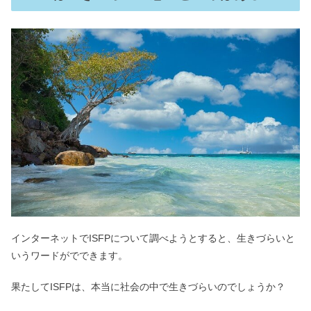
ISTPは頭が悪いは嘘！他人に興味がな
い＆女性は珍しい性格？
ENFPは性格悪い＆嫌われる？うざい
は言ってはいけない？
【ENFP】韓国アイドル＆俳優まと
め！K-POP界隈では誰？
インターネットでISFPについて調べようとすると、生きづらいと
INFJはやばい＆雰囲気が不思議ちゃ
ん？狂気的で怒ると怖いの？
いうワードがでできます。
果たしてISFPは、本当に社会の中で生きづらいのでしょうか？
ISFPはモテる・かわいい！好きなタイ