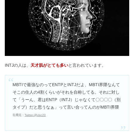
INTJは頭おかしい・宇宙人？友達いな
いは他人に興味が無いから？
ESFJはモテる！男女で恋愛の相性がい
いのはESFPやINFP？
INTJの人は、
天才肌がとても多い
と言われています。
ESFPは性格悪い？言ってはいけない
のはうざい？怒り方も
MBTIで最強なのってENTPとINTJだよ、MBTI界隈なんて
そこの住人の4割くらいがそれを自称してる。それに対し
INFJは生きづらい？優しすぎる・頭悪
て「うーん、君はENTP（INTJ）じゃなくて〇〇〇〇（別
いから社会不適合は嘘！
タイプ）だと思うなぁ」って言い合ってんのがMBTI界隈
引用元：
Twitter‐@vlxc20
【ENFP】韓国アイドル＆俳優まと
め！K-POP界隈では誰？