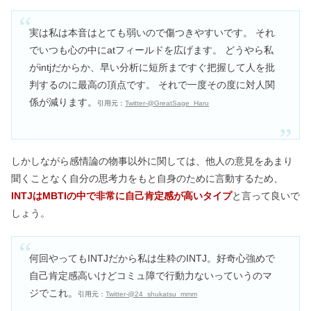
実は私は本音はとても弱いので傷つきやすいです。 それ
でいつも心の中にatフィールドを広げます。 どうやら私
がintjだからか、早い分析に短所まですぐ把握して人を批
判するのに最高の頂点です。 それで一度その度に対人関
係が減ります。
引用元：
Twitter‐@GreatSage_Haru
しかしながら感情論の物事以外に関しては、他人の意見をあまり
聞くことなく自分の思考力をもと自身のために言動するため、
INTJはMBTIの中で非常に自己肯定感が高いタイプ
と言って良いで
しょう。
何回やってもINTJだから私は生粋のINTJ。好奇心強めで
自己肯定感高いけどコミュ障で行動力ないっていうのマ
ジでこれ。
引用元：
Twitter‐@24_shukatsu_mmm