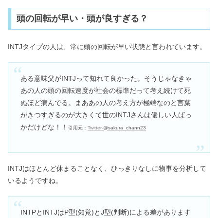
頭の回転が早い・頭が良すぎる？
INTJタイプの人は、常に頭の回転が早い状態と言われています。
ある意味父がINTJって知れて良かった。そうじゃなきゃ
あの人の頭の回転速度が社会の標準だって考え続けて死
ぬほど病んでる。まああの人の考え方が極端なのと言葉
がきつすぎるのが大きくて世のINTJさんは優しい人ばっ
かだけどな！！
引用元：
Twitter‐
@sakura_chann23
INTJはほとんど休まることなく、ひっきりなしに物事を分析して
いるようですね。
INTPとINTJはP型(知覚)とJ型(判断)による差があります