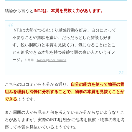
結論から言うと
INTJは、本質を見抜く力があります。
INTJは大勢でつるむより単独行動を好み、自分にとって
不要なことや無駄を嫌い、だらだらとした雑談も好ま
ず、鋭い洞察力と本質を見抜く力、気になることはとこ
とん追求できる才能を持つ冷静で頭の良い人というイメ
ージ。
引用元：
Twitter‐@uber_suruna
こちらの口コミからも分かる通り、
自分の能力を使って物事の骨
組みを理解し冷静に分析することで、物事の本質を見抜くことが
できる
ようです。
また周囲の人から見ると何を考えているか分からないようなとこ
ろがありますが、実際のINTJは密かに他者を観察・物事の裏を考
察して本質を見抜いているようですね。