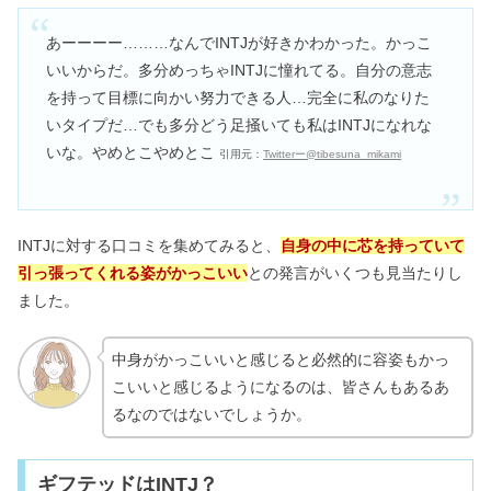
あーーーー………なんでINTJが好きかわかった。かっこ
いいからだ。多分めっちゃINTJに憧れてる。自分の意志
を持って目標に向かい努力できる人…完全に私のなりた
いタイプだ…でも多分どう足掻いても私はINTJになれな
いな。やめとこやめとこ
引用元：
Twitterー@tibesuna_mikami
INTJに対する口コミを集めてみると、
自身の中に芯を持っていて
引っ張ってくれる姿がかっこいい
との発言がいくつも見当たりし
ました。
中身がかっこいいと感じると必然的に容姿もかっ
こいいと感じるようになるのは、皆さんもあるあ
るなのではないでしょうか。
ギフテッドはINTJ？