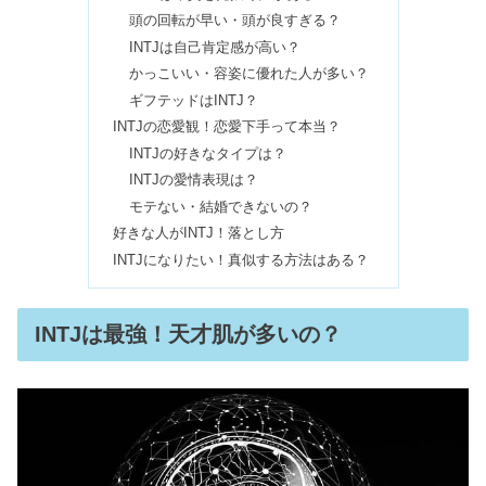
ENFPは顔がいい＆かわいい！特徴は
頭の回転が早い・頭が良すぎる？
陰キャ・成功者が多い？
INTJは自己肯定感が高い？
かっこいい・容姿に優れた人が多い？
ギフテッドはINTJ？
INTJの殺意の目｜怒り方・目つきの雰
INTJの恋愛観！恋愛下手って本当？
囲気は？心理機能や二面性も
INTJの好きなタイプは？
INTJの愛情表現は？
モテない・結婚できないの？
ENFPは性格悪い＆嫌われる？うざい
好きな人がINTJ！落とし方
は言ってはいけない？
INTJになりたい！真似する方法はある？
INFJが心を開かない！友達いないのは
INTJは最強！天才肌が多いの？
他人に興味がないから？
INFJはやばい＆雰囲気が不思議ちゃ
ん？狂気的で怒ると怖いの？