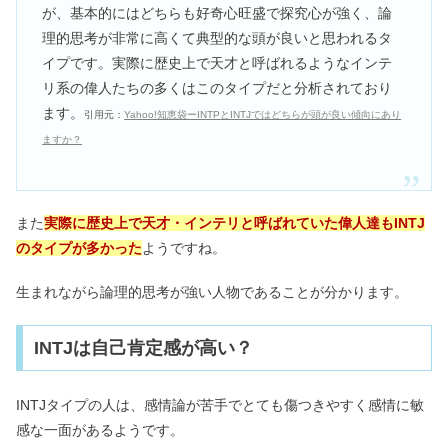
が、基本的にはどちらも好奇心旺盛で探究心が強く、論
理的思考が非常に高くて典型的な頭が良いと思われるタ
イプです。実際に歴史上で天才と呼ばれるようなインテ
リ系の偉人たちの多くはこのタイプだと分析されており
ます。
引用元：
Yahoo!知恵袋ーINTPとINTJではどちらが頭が良い傾向にあり
ますか？
また
実際に歴史上で天才・インテリと呼ばれていた偉人達もINTJ
のタイプが多かった
ようですね。
生まれながら論理的思考が強い人物であることが分かります。
INTJは自己肯定感が高い？
INTJタイプの人は、感情論が苦手でとても傷つきやすく感情に敏
感な一面があるようです。