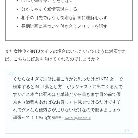
INTJが嫌がることをしない
分かりやすく愛情表現をする
相手の目先ではなく長期な計画に理解を示す
長期計画に基づいて付き合うメリットを話す
また女性側がINTJタイプの場合はいったいどのように対応すれ
ば、こちらに好意を向けてくれるのでしょうか？
くだらなすぎて別所に書こうかと思ったけどINTJ 女 で
検索するとINTJ 落とし方 がサジェストに出てくるんで
すがこれ本当に死ぬほど単純だから書きます目の前で優
秀さ（過程もあればなお良し）を見せつけるだけですそ
れでダメなら優秀さが足りないだけなので磨きましょう
頑張って！！#intj女
引用元：
Twitter‐@oshare_k