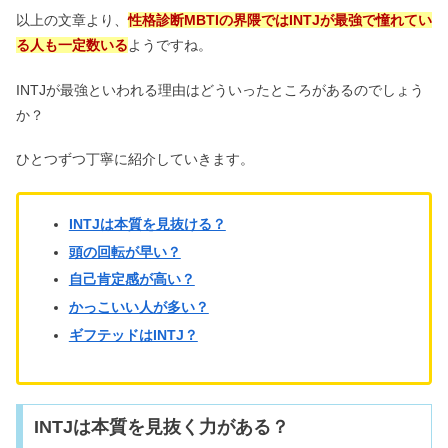
以上の文章より、
性格診断MBTIの界隈ではINTJが最強で憧れてい
る人も一定数いる
ようですね。
ENFPは頭おかしい・生きづらい？仕
事できない人に向いてるのは
INTJが最強といわれる理由はどういったところがあるのでしょう
か？
ISFPは生きづらい？社会不適合で仕事
ひとつずつ丁寧に紹介していきます。
できない・頭悪いは嘘！
INTJは本質を見抜ける？
ISFPは性格悪い＆他人に興味が無い？
頭の回転が早い？
仲良くなるとどうなるの？
自己肯定感が高い？
かっこいい人が多い？
ISTPは頭が悪いは嘘！他人に興味がな
ギフテッドはINTJ？
い＆女性は珍しい性格？
INTJは本質を見抜く力がある？