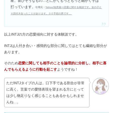
産、喜びそうなもの…とにかくもっともっと細かく手は
打っています。
引用元：
Yahoo!知恵袋ー恋愛に関する相談です。女の子と
４回付き合ったことがあります。３０手前の男です…
以上INTJの方の恋愛傾向に対する体験談です。
INTJは人付き合い・感情的な部分に関してはとても繊細な部分が
あります。
そのため
恋愛に関しても相手のことを論理的に分析し、相手に喜
んでもらえるように行動を起こす
ようですね！
ただINTJタイプの人は、口下手である割合が非常
に高く、言葉での愛情表現を望まれる方にとって
は少し物足りなく感じることもあるかもしれませ
んね…。