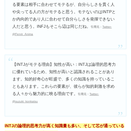
る要素は相手に合わせてモテるが、自分らしさを貫く人
や尖ってる人の方がモテると思う。モテないのはINTPと
か内向的であり人に合わせて自分らしさを発揮できない
人だと思う。INFJもそこら辺は同じだね。
引用元：
Twitter‐
@Fenrir_Anima
【INTJがモテる理由】知性が高い：INTJは論理的思考力
に優れているため、知性が高いと認識されることがあり
ます。知的好奇心が旺盛で、多くの知識を持っているこ
ともあります。これらの要素が、彼らが知的刺激を求め
る人々から魅力的に映る理由です。
引用元：
Twitter‐
@suzuki_konkatsu
INTJの論理的思考力が高く知識量も多い、そして芯が通っている