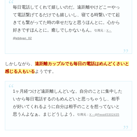
毎日電話してくれて嬉しいのだ。遠距離やけどこーやっ
て電話繋げてるだけでも嬉しいし、寝てる時繋いでて起
きても繋がってた時の幸せだなと思うほんとに。心から
好きですほんとに。癒しでしかないもん。
引用元：
X－
@ebityan_02
しかしながら、
遠距離カップルでも毎日の電話はめんどくさいと
感じる人もいる
ようです。
1ヶ月経つけど遠距離しんどいな。自分のことに集中した
いから毎日電話するのもめんどいと思っちゃうし、相手
が好いてくれるように自分は相手のことを想ってないと
思うんよなぁ。まじどうしよう。
引用元：
X－@Frest45302435