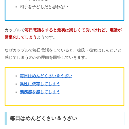
蛙化現象は男もなる！付き合う前の対
相手を子どもだと思わない
処法や復縁の可能性は？
ESFPはモテる！女性の恋愛傾向＆相
カップルで
毎日電話をすると最初は楽しくて良いけれど、電話が
性がいいのはINFP？
習慣化してしまう
ようです。
なぜカップルで毎日電話をしていると、彼氏・彼女はしんどいと
好きな気持ちを抑えている男性！既婚
感じてしまうのかの理由を回答していきます。
者・職場の人の心理まとめ
毎日はめんどくさい＆うざい
異性に依存してしまう
義務感を感じてしまう
毎日はめんどくさい＆うざい