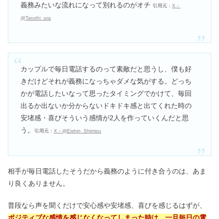
義務みたいな流れになって別れるのがオチ
引用元：
X－
@Taruthi_ura
カップルで毎日電話するのって素敵だと思うし、僕も好
きだけどそれが義務になっちゃダメな気がする。どっち
かが電話したいなって思ったタイミングでかけて、毎回
出るか出ないか分からないドキドキ感と出てくれた時の
安堵感・喜びそういう感情が2人を作っていくんだと思
う。
引用元：
X－@Eishin_Shimizu
相手が毎日電話したそうだから義務のように付き合うのは、あま
り良くありません。
普段なら声を聞くだけで安心感や安堵感、喜びを感じるはずが、
ポジティブな感情を感じなくなってしまった時は、一旦毎日の電