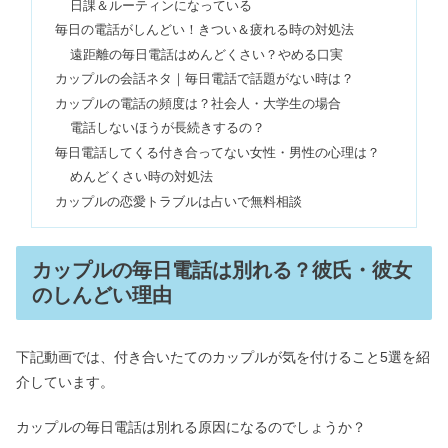
日課＆ルーティンになっている
毎日の電話がしんどい！きつい＆疲れる時の対処法
遠距離の毎日電話はめんどくさい？やめる口実
ツインレイと繋がっている証拠＆二人
カップルの会話ネタ｜毎日電話で話題がない時は？
だけのサイン【不思議な感覚】
カップルの電話の頻度は？社会人・大学生の場合
電話しないほうが長続きするの？
毎日電話してくる付き合ってない女性・男性の心理は？
長続きするカップルのLINEや呼び方と
めんどくさい時の対処法
は？｜長く続く秘訣5選
カップルの恋愛トラブルは占いで無料相談
好きな人と付き合う夢・話す夢は正夢
カップルの毎日電話は別れる？彼氏・彼女
になる？出てくる予兆や理由・方法も
のしんどい理由
LINEの返信遅いけど続く男性｜返信が
下記動画では、付き合いたてのカップルが気を付けること5選を紹
思いつかない？付き合えた例も
介しています。
カップルの毎日電話は別れる原因になるのでしょうか？
ESFPは仕事できない＆頭が悪い？適