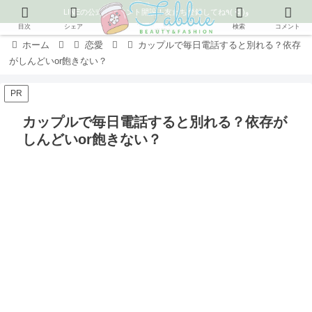
LINEの公式アカウント開設！友だち登録してね٩( ᐛ )و
目次
シェア
検索
コメント
ホーム
恋愛
カップルで毎日電話すると別れる？依存
がしんどいor飽きない？
PR
カップルで毎日電話すると別れる？依存が
しんどいor飽きない？