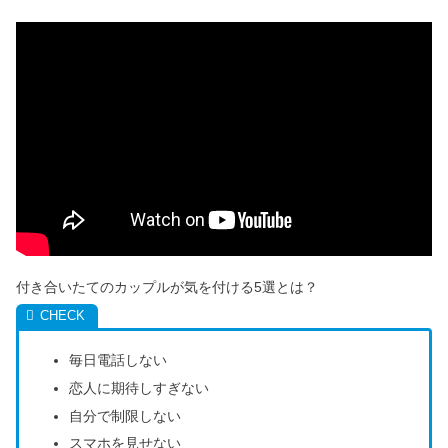
職・天職は看護師なの？
ENFPは頭おかしい・生きづらい？仕
事できない人に向いてるのは
好きだけどしんどい時に別れる理由｜
将来を考えて＆相手のため？
ツインレイは歯並び・目でわかる？顔
付き合いたてのカップルが気を付ける5選とは？
が思い出せないのはなぜ？
毎日電話しない
ISTPはモテる＆最強！恋愛が向いてな
い？好きになったら好き避け？
恋人に期待しすぎない
自分で制限しない
スマホを見せない