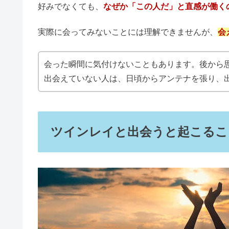
【木星人プラス】大殺界の過ごし
オニキスが合わない人｜意味や悪
トイレに観葉植物はよくない？1
ツインレイを見分ける方法や繋がっている証拠につ
ツインレイ男性が動くとき｜会い
初対面でも懐かしく感じる
顔や雰囲気が似ている