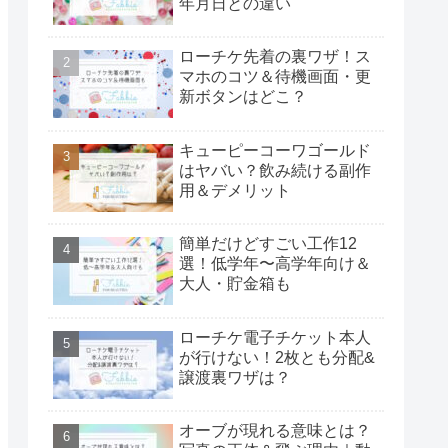
年月日との違い
ローチケ先着の裏ワザ！ス
マホのコツ＆待機画面・更
新ボタンはどこ？
キューピーコーワゴールド
はヤバい？飲み続ける副作
用＆デメリット
簡単だけどすごい工作12
選！低学年〜高学年向け＆
大人・貯金箱も
ローチケ電子チケット本人
が行けない！2枚とも分配&
譲渡裏ワザは？
オーブが現れる意味とは？