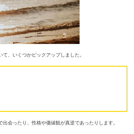
こるサイン5選
がしない
ずっとある
？顔が思い出せないのはなぜ？
が経つのが早い
ずっと考える
動悸が激しくなる
・フィッシュ｜手相が50歳以上？
間の男性の反応は？
本当？
当だった？恋愛がすごすぎは嘘？
の？繋がっている証拠とは
二人だけのサイン【不思議な感覚】
強の画数&結婚後は？名付けのコツ7選