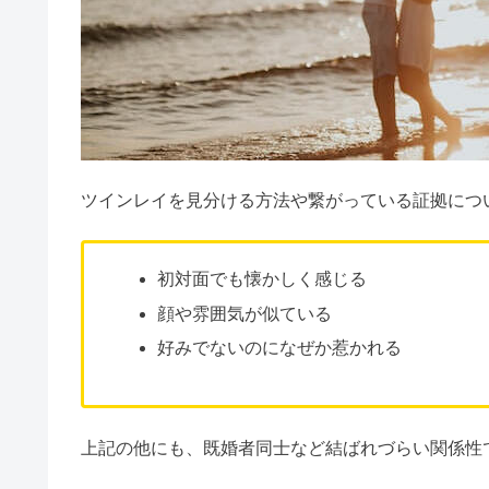
ツインレイが本物なら起
①初めて会った感じ
②そばにいる感覚が
ツインレイは歯並び・目でわかる
③一緒にいると時間
④頭から離れない・
⑤ハートチャクラの
結婚線の当たる確率は？枝分かれ
ツインレイと出会った瞬
一目惚れをするって
引き寄せの法則を信じた結果｜本
ツインレイはどうやってわかる
ツインレイと繋がっている証拠＆
姓名判断ならゲッターズ飯田！最