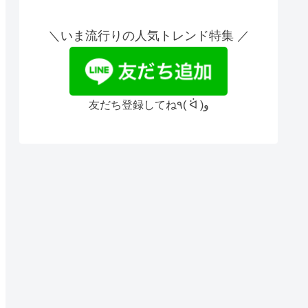
＼いま流行りの人気トレンド特集 ／
友だち登録してね٩( ᐛ )و