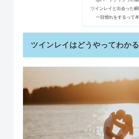
【無料】相手の気持ちが知れるタ
タロット占いのやり方！当たるの
この記事に書
ツインレイはどうやって
ツインレイと出会うと起
金木犀は植えてはいけない？花言
①目が変わる・顔が
②シンクロニシティ
③体調不良になる・
【当たる】タロット占い8選｜恋
④めちゃくちゃ眠い
⑤夜中に目が覚める
⑥夢に出てくる頻度
盛り塩は危ない&やめたほうがい
⑦胸がざわつく・チ