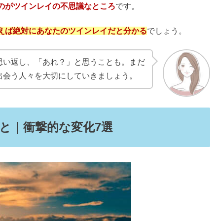
方は？性格悪い＆大器晩成？
い効果は？強すぎる不思議体験も
00均で金運アップ＆窓なし向けは？
いて、いくつかピックアップしました。
に来る？決めていることとは？