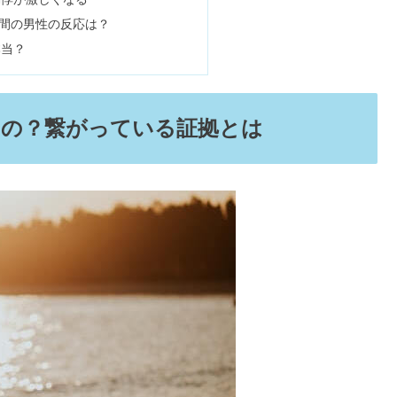
ロット占い6選｜男性の今や片思いも
はなぜ？覚えてはいけないって本当？
いていること
わかるの？繋がっている証拠とは
こること｜衝撃的な変化7選
葉が怖いって本当？恋愛・魔除け
変わる
がよく起こる
悪いことが続く
愛・仕事・イエスノー診断も
日が続く
ことが増える
が高い・前世の夢を見る
い？作り方や効果がすごい体験談
クチクとした痛みがある