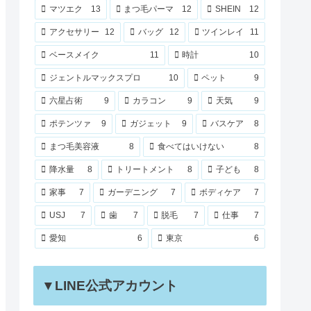
マツエク
13
まつ毛パーマ
12
SHEIN
12
アクセサリー
12
バッグ
12
ツインレイ
11
ベースメイク
11
時計
10
ジェントルマックスプロ
10
ペット
9
六星占術
9
カラコン
9
天気
9
ポテンツァ
9
ガジェット
9
バスケア
8
まつ毛美容液
8
食べてはいけない
8
降水量
8
トリートメント
8
子ども
8
家事
7
ガーデニング
7
ボディケア
7
USJ
7
歯
7
脱毛
7
仕事
7
愛知
6
東京
6
▼LINE公式アカウント