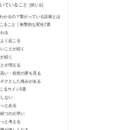
生が変わった&効果は本当？
因！統合がきつい＆精神破壊？
い・持ち主を選ぶ？効果とは
｜海外・和風・ハワイ語など