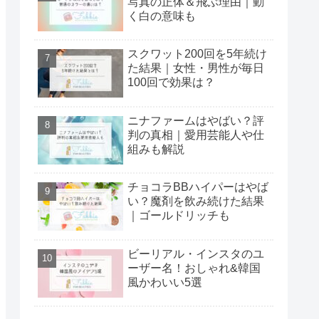
写真の正体＆飛ぶ理由｜動
く白の意味も
スクワット200回を5年続け
た結果｜女性・男性が毎日
100回で効果は？
ニナファームはやばい？評
判の真相｜愛用芸能人や仕
組みも解説
チョコラBBハイパーはやば
い？魔剤を飲み続けた結果
｜ゴールドリッチも
ビーリアル・インスタのユ
ーザー名！おしゃれ&韓国
風かわいい5選