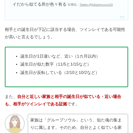
イだから似てる所が色々有る
引用元：
Twitter-@hikarinococo33
水星人プラスは性格悪い？女性の一生
は？相性＆2023の離婚運
相手との誕生日が下記に該当する場合、ツインレイである可能性
が高いと言えるでしょう。
合わせ鏡がよくない理由・意味｜やり
方や大丈夫な対処法は？
誕生日が1日違いなど、近い（1カ月以内）
誕生日が似た数字（11/5と1/15など）
誕生日が反転している（2/10と10/2など）
また、
自分と近しい家族と相手の誕生日が似ている・近い場合
も、相手がツインレイである証拠
です。
家族は「グループソウル」という、似た魂の集ま
りに属します。そのため、自分とよく似ている家