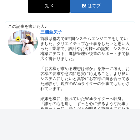
は？性格悪い＆大器晩成？
X
はてブ
この記事を書いた人♪
水星人マイナスの性格｜霊合星人＆女
三浦亜矢子
性は？2023年の大殺界も
前職は都内で6年間システムエンジニアをしてい
ました。クリエイティブな仕事をしたいと思い入
ったIT業界で、設計やお客様への提案、システム
構築にテスト、進捗管理や後輩のサポートまで幅
【火星人プラス】性格悪い？男女の違
広く携わりました。
い＆相性｜変わり者なの？
「お客様が求める理想は何か」を第一に考え、お
客様の要求や意図に忠実に応えること。より良い
システムにしたいと真摯にお客様に向き合ってき
た経験が、現在のWebライターの仕事でも活かさ
結婚線の当たる確率は？枝分かれ・フ
れています。
ィッシュ｜手相が50歳以上？
結婚を機に、憧れていたWebライターへ転身。
「誰かの心を癒し、ずっと心に残るような記事」
をモットーに、読んだ人が明るく前向きになれる
ような記事を発信していきます。
ツインレイの身長差＆年の差｜共通点
が多い・運命数が同じ？
趣味は東京ディズニーリゾートへ行くことです。
グッズなどと合わせると年間30万以上ディズニー
に使い、パークも地図を熟知する程度には通って
います。