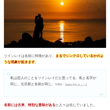
ツインレイは名前に特徴があり、
まるでシンクロしているかのよ
うな現象が起きます
。
私は恋人のことをツインレイだと思ってる。私と名字が
同じ。元旦那と名前が同じ。
引用元：
Twitter-@a_w_t_j_4
名前には古来、特別な意味がある
と人々は信じていました。