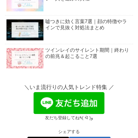
嘘つきに効く言葉7選｜顔の特徴やラ
インで見抜く対処法まとめ
ツインレイのサイレント期間｜終わり
の前兆＆起こること7選
引き寄せの法則を信じた結果｜本当だ
った？恋愛がすごすぎは嘘？
＼いま流行りの人気トレンド特集 ／
観葉植物で運気上がった＆下がる体験
談まとめ【スピリチュアル】
友だち登録してね٩( ᐛ )و
シェアする
【木星人プラス】大殺界の過ごし方