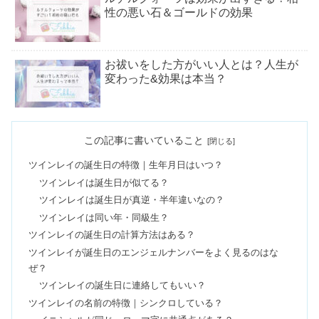
性の悪い石＆ゴールドの効果
お祓いをした方がいい人とは？人生が
変わった&効果は本当？
ゲッターズ飯田の携帯番号占い｜悪い
この記事に書いていること
場合＆名前・生年月日との違い
ツインレイの誕生日の特徴｜生年月日はいつ？
ツインレイは誕生日が似てる？
ツインレイのサイレント期間｜終わり
ツインレイは誕生日が真逆・半年違いなの？
の前兆＆起こること7選
ツインレイは同い年・同級生？
ツインレイの誕生日の計算方法はある？
ツインレイが誕生日のエンジェルナンバーをよく見るのはな
古いお守りを持ち続けると？一年以上
ぜ？
&返納は違う神社でOK？
ツインレイの誕生日に連絡してもいい？
ツインレイの名前の特徴｜シンクロしている？