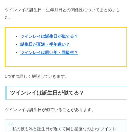
ツインレイの誕生日・生年月日との関係性についてまとめまし
【当たる】タロット占い8選｜恋愛・
仕事・イエスノー診断も
た。
ツインレイは誕生日が似てる？
観葉植物で運気上がった＆下がる体験
談まとめ【スピリチュアル】
誕生日が真逆・半年違い？
ツインレイは同い年・同級生？
ラリマーが必要な人｜効果がすごい？
気持ち悪い霊感＆不思議体験
1つずつ詳しく解説していきます。
ツインレイは誕生日が似てる？
御朱印がひどい？危険＆やってはいけ
ない事｜怒られる神社も？
ツインレイは誕生日が似ていることがあります。
ツインレイとは？特徴・確認方法｜公
にしてはいけないの？
私の彼も私と誕生日が近くて同じ星座なのよね ツインレ