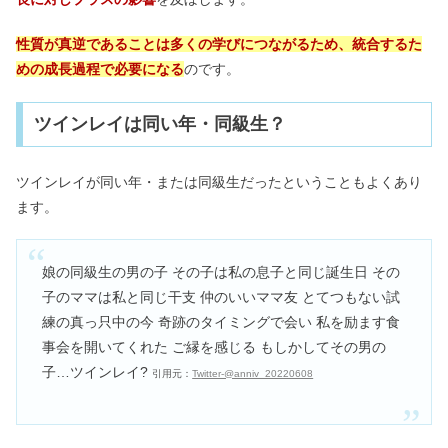
性質が真逆であることは多くの学びにつながるため、統合するた
めの成長過程で必要になる
のです。
ツインレイは同い年・同級生？
ツインレイが同い年・または同級生だったということもよくあり
ます。
娘の同級生の男の子 その子は私の息子と同じ誕生日 その
子のママは私と同じ干支 仲のいいママ友 とてつもない試
練の真っ只中の今 奇跡のタイミングで会い 私を励ます食
事会を開いてくれた ご縁を感じる もしかしてその男の
子…ツインレイ?
引用元：
Twitter-@anniv_20220608