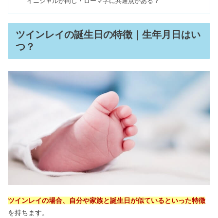
イニシャルが同じ・ローマ字に共通点がある？
ツインレイと出会うと起こること12選
｜本物ならどうやってわかる？
ツインレイの誕生日の特徴｜生年月日はい
つ？
水星人マイナスの性格｜霊合星人＆女
性は？2023年の大殺界も
【木星人プラス】大殺界の過ごし方
は？性格悪い＆大器晩成？
ツインレイの身長差＆年の差｜共通点
が多い・運命数が同じ？
タロット占いのやり方！当たるのはな
ぜ？覚えてはいけないって本当？
ツインレイの場合、自分や家族と誕生日が似ているといった特徴
を持ちます。