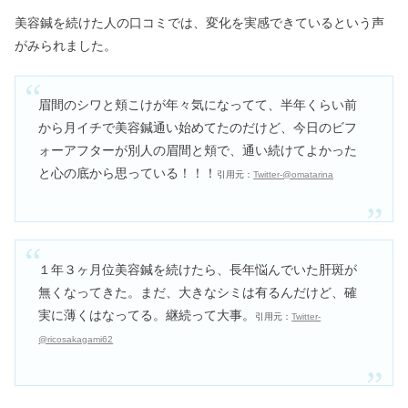
SHIROのサボンはどんな香り？似てる
美容鍼を続けた人の口コミでは、変化を実感できているという声
プチプラ調べてみた【口コミ】
がみられました。
ヒトカラは気持ち悪い・やばい？何時
眉間のシワと頬こけが年々気になってて、半年くらい前
間で恥ずかしい&行き過ぎなの？
から月イチで美容鍼通い始めてたのだけど、今日のビフ
ォーアフターが別人の眉間と頬で、通い続けてよかった
と心の底から思っている！！！
引用元：
Twitter-@omatarina
買ってはいけないミシン3選｜失敗し
ないポイントまとめ
買ってはいけない洗濯機6選｜一人暮
１年３ヶ月位美容鍼を続けたら、長年悩んでいた肝斑が
らしで壊れやすいメーカーは？
無くなってきた。まだ、大きなシミは有るんだけど、確
実に薄くはなってる。継続って大事。
引用元：
Twitter-
@ricosakagami62
エアマックスココはダサい&疲れる？
40代でもOK？偽物見分け方も