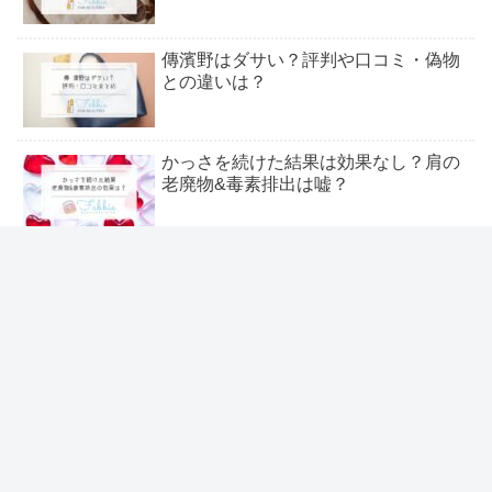
傳濱野はダサい？評判や口コミ・偽物
との違いは？
かっさを続けた結果は効果なし？肩の
老廃物&毒素排出は嘘？
スルガ銀行はやばい・もうだめ？なぜ
潰れない&今後どうなる？
＼いま流行りの人気トレンド特集 ／
20キロ痩せたら別人？可愛い？見た目
の変化【驚きの口コミ】
友だち登録してね٩( ᐛ )و
シェアする
レミパン販売中止の理由｜プラスを安
く買う方法&違い！口コミも