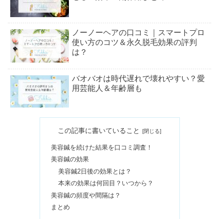
ノーノーヘアの口コミ｜スマートプロ
使い方のコツ＆永久脱毛効果の評判
は？
バオバオは時代遅れで壊れやすい？愛
用芸能人＆年齢層も
ジェントルマックスプロのシミへの効
この記事に書いていること
果は？【レーザーフェイシャル】
美容鍼を続けた結果を口コミ調査！
美容鍼の効果
全粒粉とは体に悪い？パスタがまずい
美容鍼2日後の効果とは？
評判&小麦粉や強力粉との違い
本来の効果は何回目？いつから？
美容鍼の頻度や間隔は？
まとめ
サロペットコーデ40代は痛い・胸が目