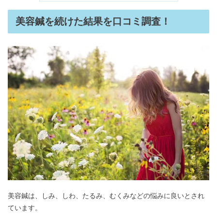
立つ？50代ぽっちゃりはOK？
美容鍼を続けた結果を口コミ調査！
毎日サバ缶を食べ続けた結果！髪や血
圧は？納豆との合わせも
タグホイヤー30代・40代・50代は恥ず
かしい？芸能人&評判まとめ
サマンサタバサ年齢層は何歳向け？や
ばい&ダサい評判の意味は？
タケオキクチの年齢層ってどうなの？
ダサいの評判を調べてみた
美容鍼は、しみ、しわ、たるみ、むくみなどの悩みに良いとされ
ています。