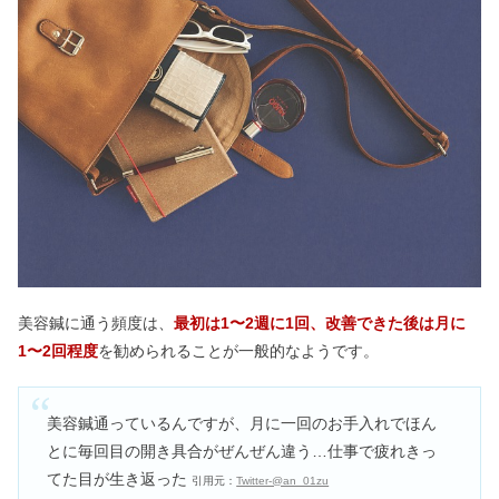
美容鍼に通う頻度は、
最初は1〜2週に1回、改善できた後は月に
1〜2回程度
を勧められることが一般的なようです。
美容鍼通っているんですが、月に一回のお手入れでほん
とに毎回目の開き具合がぜんぜん違う…仕事で疲れきっ
てた目が生き返った
引用元：
Twitter-@an_01zu