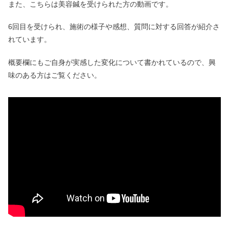
また、こちらは美容鍼を受けられた方の動画です。
ビハキュアは効かない？騙された声は
嘘？厚生労働省認可の評判
6回目を受けられ、施術の様子や感想、質問に対する回答が紹介さ
れています。
概要欄にもご自身が実感した変化について書かれているので、興
よもぎ蒸しの危険性｜効果ない？ホン
マでっかの放送や自宅のデメリット
味のある方はご覧ください。
馬油を塗り続けた結果は？効果やデメ
リット｜洗顔の使い方も調査