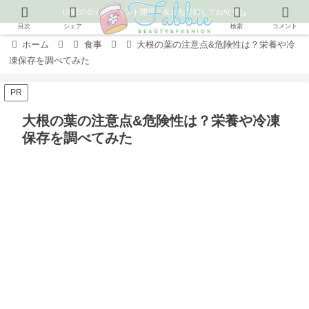
LINEの公式アカウント開設！友だち登録してね٩( ᐛ )و
目次
シェア
検索
コメント
ホーム
食事
大根の葉の注意点&危険性は？栄養や冷
凍保存を調べてみた
PR
大根の葉の注意点&危険性は？栄養や冷凍
保存を調べてみた