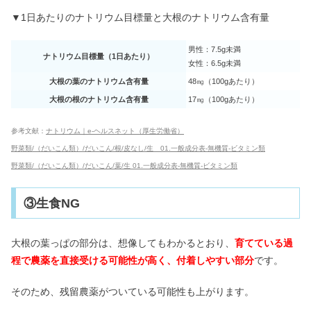
▼1日あたりのナトリウム目標量と大根のナトリウム含有量
男性：7.5g未満
ナトリウム目標量（1日あたり）
女性：6.5g未満
大根の葉のナトリウム含有量
48㎎（100gあたり）
大根の根のナトリウム含有量
17㎎（100gあたり）
参考文献：
ナトリウム｜e-ヘルスネット（厚生労働省）
野菜類/（だいこん類）/だいこん/根/皮なし/生 01.一般成分表-無機質-ビタミン類
野菜類/（だいこん類）/だいこん/葉/生 01.一般成分表-無機質-ビタミン類
③生食NG
大根の葉っぱの部分は、想像してもわかるとおり、
育てている過
程で農薬を直接受ける可能性が高く、付着しやすい部分
です。
そのため、残留農薬がついている可能性も上がります。