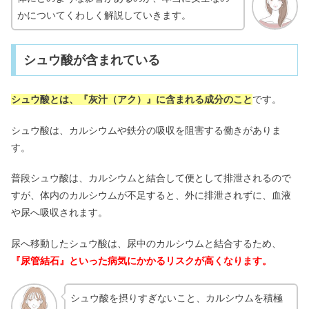
コンブチャクレンズは本当に痩せる？
かについてくわしく解説していきます。
口コミ＆効果｜危険性は？
シュウ酸が含まれている
スナイデルの年齢層！ぽっちゃりさん
のサイズ感は？芸能人の愛用者まとめ
シュウ酸とは、『灰汁（アク）』に含まれる成分のこと
です。
シュウ酸は、カルシウムや鉄分の吸収を阻害する働きがありま
【逆効果】リファカラット買ってはい
けない？安いのはなぜ？レイの違いも
す。
普段シュウ酸は、カルシウムと結合して便として排泄されるので
すが、体内のカルシウムが不足すると、外に排泄されずに、血液
や尿へ吸収されます。
尿へ移動したシュウ酸は、尿中のカルシウムと結合するため、
『尿管結石』といった病気にかかるリスクが高くなります。
シュウ酸を摂りすぎないこと、カルシウムを積極