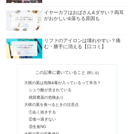
イヤーカフはおばさん&ダサい？両耳
がおかしい&落ちる原因も
リファのアイロンは壊れやすい？痛
む・勝手に消える【口コミ】
CAD/CAM冠はおすすめしない？耐用
この記事に書いていること
年数や評判がよくないの真相
大根の葉は危険&毒が入っているって本当？
シュウ酸が含まれている
ウルトラファインバブルは効果なし？
残留農薬の危険あり
シャワーヘッド&洗濯機の口コミ
大根の葉を食べるときの注意点
①あく抜きする
②食べ過ぎない
【2024】アニエスベー公式福袋の中身
③生食NG
ネタバレ！アウトレットは？