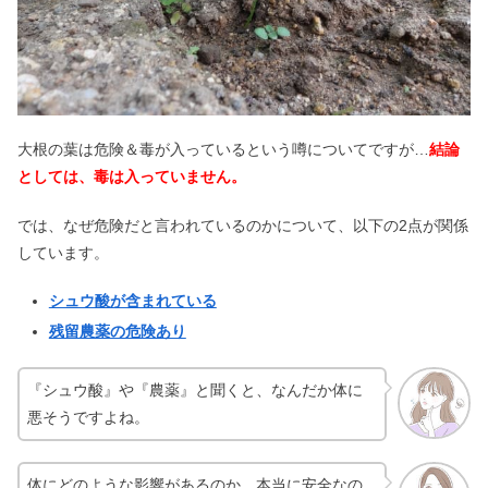
が治ったor悪化の口コミは嘘？
ブッキングドットコムはやばい＆ひど
い？予約とれてないの評判も
大根の葉は危険＆毒が入っているという噂についてですが…
結論
としては、毒は入っていません。
ウィラーはやばい？事故&リラックス
席が狭いの真相【評判まとめ】
では、なぜ危険だと言われているのかについて、以下の2点が関係
しています。
クマケアクリニック大阪の口コミ・評
シュウ酸が含まれている
判を調べてみた【梅田・茶屋町】
残留農薬の危険あり
『シュウ酸』や『農薬』と聞くと、なんだか体に
【2024】バースデイ福袋ネタバレ！並
ぶ？オンライン予約は？
悪そうですよね。
体にどのような影響があるのか、本当に安全なの