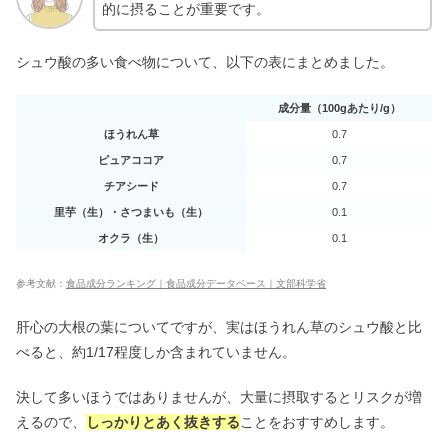
的に摂ることが重要です。
シュウ酸の多い食べ物について、以下の表にまとめました。
成分量（100gあたり/g）
ほうれん草
0.7
ピュアココア
0.7
チアシード
0.7
里芋（生）・さつまいも（生）
0.1
オクラ（生）
0.1
参考文献：
食品成分ランキング｜食品成分データベース｜文部科学省
肝心の大根の葉についてですが、実はほうれん草のシュウ酸と比
べると、約1/17程度しか含まれていません。
決して多いほうではありませんが、大量に摂取するとリスクが増
えるので、
しっかりとあく抜きする
ことをおすすめします。