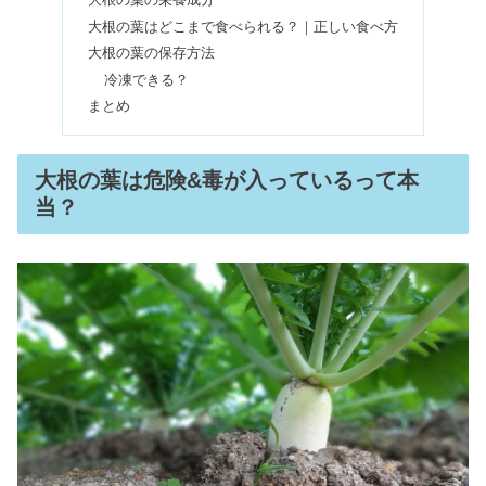
大根の葉の栄養成分
大根の葉はどこまで食べられる？｜正しい食べ方
大根の葉の保存方法
ミラクリニックが怪しい悪い口コミは
冷凍できる？
嘘！脱毛・ダイエットの総額は？
まとめ
異性とのサシ飲みで何もない！2人で
大根の葉は危険&毒が入っているって本
飲みに行く男性・女性心理
当？
ピーチの手荷物は厳しい？機内持ち込
みで7kgオーバーはどれくらい？
ビハクシアのシミ消えない口コミは本
当？解約できないは嘘？
デオナチュレはどれが一番効く？わき