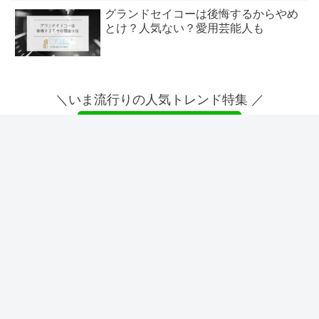
グランドセイコーは後悔するからやめ
とけ？人気ない？愛用芸能人も
ドロアスやばい？シャンプーはどれが
いい＆美容師の口コミも
＼いま流行りの人気トレンド特集 ／
塩化マグネシウム風呂は危険？効果&
デメリット｜風呂釜が痛む？
友だち登録してね٩( ᐛ )و
シェアする
ストレンジャーシングスは気まずい？
怖い・つまらない評価は本当？
X
はてブ
この記事を書いた人♪
ショート伸ばしかけはださい？ウル
中俣まふゆ
フ・ミニボブ・襟足カット等
看護師として約9年間、総合病院やクリニックで
勤務していました。