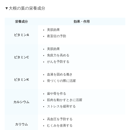
▼大根の葉の栄養成分
栄養成分
効果・作用
美肌効果
ビタミンA
夜盲症の予防
美肌効果
免疫力を高める
ビタミンC
がんを予防する
血液を固める働き
ビタミンK
骨づくりの際に活躍
歯や骨を作る
筋肉を動かすときに活躍
カルシウム
ストレスを緩和する
高血圧を予防する
カリウム
むくみを改善する