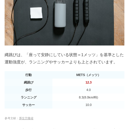
縄跳びは、「座って安静にしている状態＝1メッツ」を基準とした
運動強度が、ランニングやサッカーよりも上とされています。
行動
METS（メッツ）
縄跳び
12.3
歩行
4.0
ランニング
8.3(8.0km/時)
サッカー
10.0
参考文献：
厚生労働省