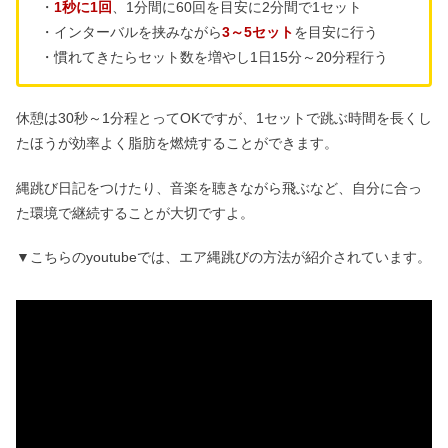
・
1秒に1回
、
1分間に60回を目安に2分間で1セット
・インターバルを挟みながら
3～5セット
を目安に行う
・慣れてきたらセット数を増やし1日15分～20分程行う
休憩は30秒～1分程とってOKですが、1セットで跳ぶ時間を長くし
たほうが効率よく脂肪を燃焼することができます。
縄跳び日記をつけたり、音楽を聴きながら飛ぶなど、自分に合っ
た環境で継続することが大切ですよ。
▼こちらのyoutubeでは、エア縄跳びの方法が紹介されています。