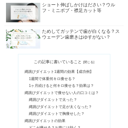
ショート伸ばしかけはださい？ウル
フ・ミニボブ・襟足カット等
ためしてガッテンで歯が白くなる？ス
ウェーデン歯磨きはゆすがない？
買ってよかったダイエット器具8選｜
この記事に書いていること
EMSで効果絶大&お腹周りのおすすめ
縄跳びダイエット1週間の効果【成功例】
1週間で体重何キロ痩せる？
ブリタは体に悪い？やめた理由や黒い
1ヶ月続けると何キロ痩せる？効果は？
粉・カビなど浄水器の口コミ
縄跳びダイエットで痩せない人の口コミは？
縄跳びダイエットで太った？
縄跳びダイエットで足が太くなった？
無印のホホバオイルはよくないの？口
縄跳びダイエットで胸痩せした？
コミやデメリット｜使い方も紹介
縄跳びダイエットの効果
どこが痩せる？お腹には効く？