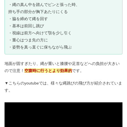
・縄の真ん中を踏んでピンと張った時、
持ち手の部分が胸下あたりにくる
・脇を締めて縄を回す
・基本は
前回し跳び
・視線は前方へ向けて顎を少し引く
・重心はつま先の方に
・姿勢を真っ直ぐに保ちながら飛ぶ
地面が固すぎたり、縄が重いと膝腰や足首などへの負担が大きい
ので注意！
空腹時に行うとより効果的
です。
▼こちらのyoutubeでは、様々な縄跳びの飛び方が紹介されていま
す。