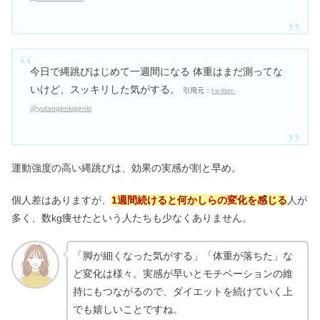
資生堂スポッツカバーの色の選び方｜
販売店や使い方＆浮くって本当？
今日で縄跳びはじめて一週間になる 体重はまだ測ってな
いけど、スッキリした気がする。
引用元：
tｗitter-
@yutangenkigenki
防カビくん煙剤は危険？放置しすぎた
ら？捨て方も解説
運動強度の高い縄跳びは、効果の実感が割と早め。
個人差はありますが、
1週間続けると何かしらの変化を感じる
人が
多く、数kg痩せたという人たちも少なくありません。
「脚が細くなった気がする」「体重が落ちた」な
ど変化は様々。実感が早いとモチベーションの維
持にもつながるので、ダイエットを続けていく上
でも嬉しいことですね。