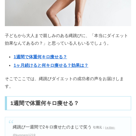
エグータムの効果｜色素沈着で口コミ
悪い？ドンキで買える？
子どもから大人まで親しみのある縄跳びに、「本当にダイエット
効果なんてあるの？」と思っている人もいるでしょう。
洋服の青山はやばい？不祥事や閉店の
真相とは【評判まとめ】
1週間で体重何キロ痩せる？
1ヶ月続けると何キロ痩せる？効果は？
ソラシドエアは危ない？評判は？ANA
そこでここでは、縄跳びダイエットの成功者の声をお届けしま
との違い＆ヤング割が安い理由
す。
ソファダイニングセットの後悔&デメ
1週間で体重何キロ痩せる？
リットとは？一人暮らし必見
縄跳び一週間で2キロ痩せたのまじで笑う
引用元：
tｗitter-
超音波トリートメントは効果ないの？
@kuronero1219
デメリット＆髪質改善との違い