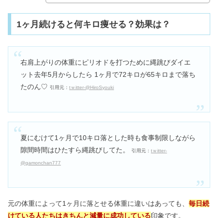
1ヶ月続けると何キロ痩せる？効果は？
右肩上がりの体重にピリオドを打つために縄跳びダイエ
ット去年5月からしたら 1ヶ月で72キロが65キロまで落ち
たのん♡
引用元：
tｗitter-@HiroSyouki
夏にむけて1ヶ月で10キロ落とした時も食事制限しながら
隙間時間はひたすら縄跳びしてた。
引用元：
tｗitter-
@gamonchan777
元の体重によって1ヶ月に落とせる体重に違いはあっても、
毎日続
けている人たちはきちんと減量に成功している
印象です。