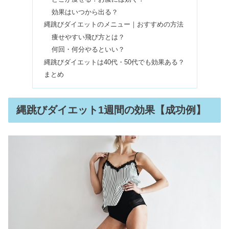
効果はいつから出る？
ロカボの糖質カット炊飯器は効果な
縄跳びダイエットのメニュー｜おすすめの方法
し？まずい・痩せた口コミは嘘？
痩せやすい飛び方とは？
何回・何分やるといい？
縄跳びダイエットは40代・50代でも効果ある？
ノーモアブラックヘッドは危ない？売
まとめ
ってる場所＆お風呂の使い方
縄跳びダイエット1週間の効果【成功例】
ダイエットで体重が減らない！初期の
減り始める時期は？筋トレが理由？
ホワイトハウスコックスはダサい？愛
用芸能人や年齢層の評判
マルジェラの財布・5ACは使いにく
い？年齢層＆愛用芸能人