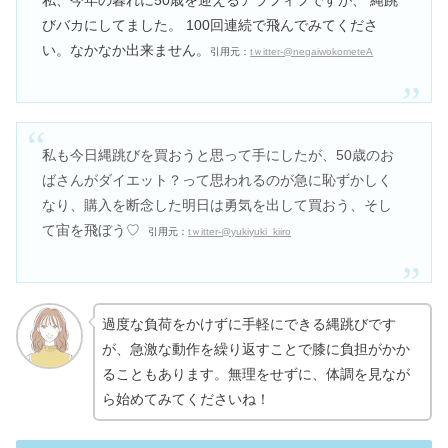
びバカにしてました。 100回連続で飛んでみてくださ
い。なかなか出来ません。
引用元：
tｗitter-@negaiwokometeA
私も今日縄跳びを買おうと思って手にしたが、50歳のお
ばさんがダイエット？って思われるのが急に恥ずかしく
なり、購入を断念した
明日は勇気を出して買おう、そし
て宙を飛ぼう♡
引用元：
tｗitter-@yukiyuki_kiiro
過度な負荷をかけずに手軽にできる縄跳びです
が、急激な動作を繰り返すことで膝に負担がかか
ることもあります。無理をせずに、体調を見なが
ら始めてみてくださいね！