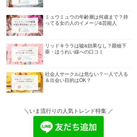
ミュウミュウの年齢層は何歳まで？持
ってる女の人のイメージ&芸能人
リッドキララは嘘&効果なし？眼瞼下
垂・ほうれい線への口コミ
社会人サークルは危ない？一人で入る
＆出会い目的はOK？
シックスパッドが効果ない人！体に悪
い？40代女性の口コミも
＼いま流行りの人気トレンド特集 ／
バブアーは後悔する？似合わない？流