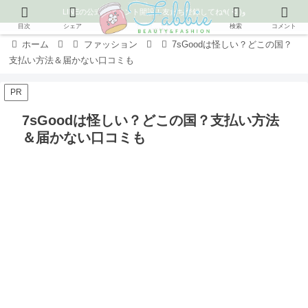
LINEの公式アカウント開設！友だち登録してね٩( ᐛ )و
目次
シェア
検索
コメント
ホーム
ファッション
7sGoodは怪しい？どこの国？
支払い方法＆届かない口コミも
PR
7sGoodは怪しい？どこの国？支払い方法
＆届かない口コミも