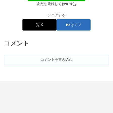
行りすぎ&電車で迷惑の真相
友だち登録してね٩( ᐛ )و
シェアする
レジンアクセサリーはダサいのはベタ
つきのせい？危険性は？
X
はてブ
コメント
ピルは避妊目的だと言いづらい？飲む
理由や貰い方｜個人輸入OK？
コメントを書き込む
ラッシュアディクトで色素沈着？使い
方&色素沈着しない方法
SHIROホワイトリリーはどんな香り？
男が使うのはきつい？【口コミ】