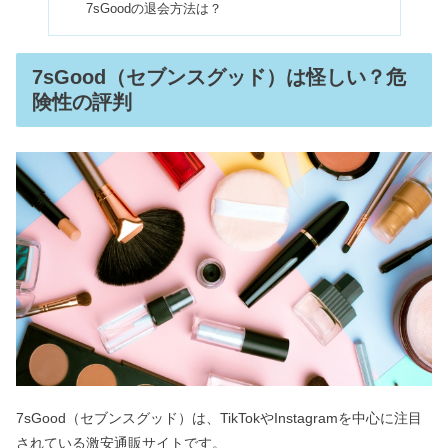
7sGoodの退会方法は？
マーシュフィールドは肌に悪い？販売
店舗＆口コミや色の選び方
7sGood（セブンスグッド）は怪しい？危
険性の評判
視能訓練士はやめとけ&就職できな
い？年収や将来性・合格率も
ポールスミスの年齢層＆評判まとめ｜
時計や財布が恥ずかしいって本当？
ロエベの年齢層&持ってる人のイメー
ジ！ハンモックは使いづらい？
カバーマークの口コミは悪いの？ドン
7sGood（セブンスグッド）は、TikTokやInstagramを中心に注目
キで安く買う方法や年齢層も
されている激安通販サイトです。