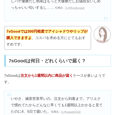
しパケ優勝だし色味はもっと大優勝だしお値段安いしめ
っちゃいい匂いするし……
引用元：
X-@RyuHoyasi4
7sGoodでは300円程度でアイシャドウやリップが
購入できますよ
。コスパを求める方にとてもおす
すめです。
7sGoodは何日・どれくらいで届く？
7sGoodは
注文から1週間以内に商品が届く
ケースが多いようで
す。
いやさ、滅茶苦茶早いの。注文から到着まで。アリエク
で慣れてたからどんなに早くても1週間以上かかると見て
たのに4、5日で届いた。
引用元：
X-@naiade0316