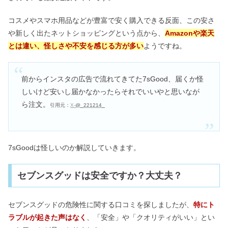
コスメやスマホ用品などが豊富で安く購入できる反面、この安さ
やばいお腹の皮下脂肪｜本気で落とす
や新しく出たネットショッピングという点から、
Amazonや楽天
女性のマッサージ＆筋トレ
とは違い、怪しさや不安を感じる方が多い
ようですね。
パワーアップバンドはいらない？使い
前からインスタの広告で流れてきてた7sGood、届くか怪
回しOK？値段・事前購入も
しいけど安いし届かなかったらそれでいいやと思いなが
ら注文。
引用元：
X-
@_221214_
革ジャンはダサいの？ボロボロの経年
変化や季節・気温について
7sGoodは怪しいのか解説していきます。
デビルズトリックで黒髪は染まる？混
セブンスグッドは安全ですか？大丈夫？
ぜる使い方はOK？口コミ調査
セブンスグッドの危険性に関する口コミを探しましたが、
特にト
ラブルが起きた声はなく
、「安全」や「クオリティがいい」とい
電気バリブラシは意味ない？おばさん