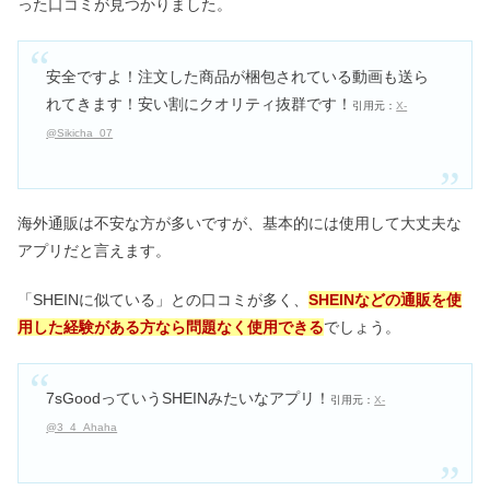
が使い続けると効果ない？
った口コミが見つかりました。
安全ですよ！注文した商品が梱包されている動画も送ら
ステッパー効果ない？デメリット&消
れてきます！安い割にクオリティ抜群です！
費カロリーや効果が出るまで
引用元：
X-
@Sikicha_07
海外通販は不安な方が多いですが、基本的には使用して大丈夫な
アプリだと言えます。
「SHEINに似ている」との口コミが多く、
SHEINなどの通販を使
用した経験がある方なら問題なく使用できる
でしょう。
7sGoodっていうSHEINみたいなアプリ！
引用元：
X-
@3_4_Ahaha