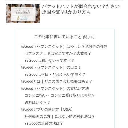
バケットハットが似合わない？ださい
原因や髪型&かぶり方も
チョコラBBハイパーはやばい？魔剤を
この記事に書いていること
飲み続けた結果｜ゴールドリッチも
7sGood（セブンスグッド）は怪しい？危険性の評判
セブンスグッドは安全ですか？大丈夫？
グランドセイコーは後悔するからやめ
7sGoodは届かないって本当？
とけ？人気ない？愛用芸能人も
7sGood（セブンスグッド）の口コミ
7sGoodは何日・どれくらいで届く？
7sGoodとは｜どこの国？会社概要はある？
ホワイトエッセンスのやばい口コミ＆
7sGood（セブンスグッド）の支払い方法
効果ない評判は本当？高いの？
コンビニ払い・コンビニ受け取りは可能？
送料はいくら？
7sGoodアプリの使い方【Q&A】
チルアウトドリンクは危ない？違法で
梱包動画の見方｜見れない時の対処法は？
やばい・体に悪いは本当か調査
7sGoodの追跡方法は？