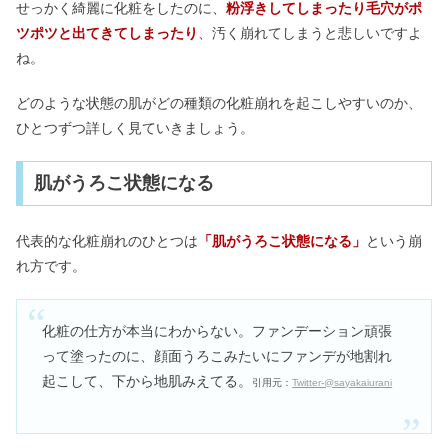
せっかく綺麗に化粧をしたのに、
粉浮きしてしまったり毛穴がポ
タロット占いのやり方！当たるのはな
ツポツと出てきてしまったり
、汚く崩れてしまうと悲しいですよ
ぜ？覚えてはいけないって本当？
ね。
どのような状態の肌がどの種類の化粧崩れを起こしやすいのか、
ラッシュアディクトの偽物・正規品の
ひとつずつ詳しく見ていきましょう。
見分け方｜本物はどこで買える？
肌がうろこ状態になる
ヒトカラは気持ち悪い・やばい？何時
間で恥ずかしい&行き過ぎなの？
代表的な化粧崩れのひとつは
「肌がうろこ状態になる」
という崩
れ方です。
化粧の仕方が本当にわからない。ファンデーション頑張
って塗ったのに、顔面うろこみたいにファンデが地割れ
起こして、下から地肌みえてる。
引用元：
Twitter‐@sayakaiurani