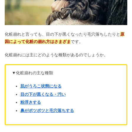
ない理由｜あげる意味は？
ためしてガッテンで歯が白くなる？ス
ウェーデン歯磨きはゆすがない？
化粧崩れと言っても、目の下が黒くなったり毛穴落ちしたりと
原
因によって化粧の崩れ方はさまざま
です。
化粧崩れには主にどのような種類があるのでしょうか。
脳洗浄は怪しい＆やばい？危険で効果
なし？やり方や芸能人も
▼化粧崩れの主な種類
表参道メディカルクリニックのポテン
肌がうろこ状態になる
ツァ！口コミ・効果まとめ
目の下が黒くなる・汚い
粉浮きする
リファロックオイルは痛む？使い方や
鼻がポツポツと毛穴落ちする
ライトの違い【口コミ】