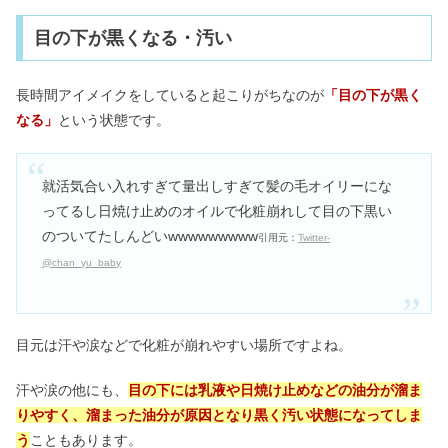
目の下が黒くなる・汚い
長時間アイメイクをしていると起こりがちなのが
「目の下が黒く
なる」
という状態です。
就活気合い入れすぎて量出しすぎて髪の毛オイリーにな
ってるし日焼け止めのオイルで化粧崩れして目の下黒い
のついてたしんどいwwwwwwwww
引用元：
Twitter‐
@chan_yu_baby
目元は汗や涙などで化粧が崩れやすい場所ですよね。
汗や涙の他にも、
目の下には乳液や日焼け止めなどの油分が溜ま
りやすく、溜まった油分が原因となり黒く汚い状態になってしま
う
こともあります。