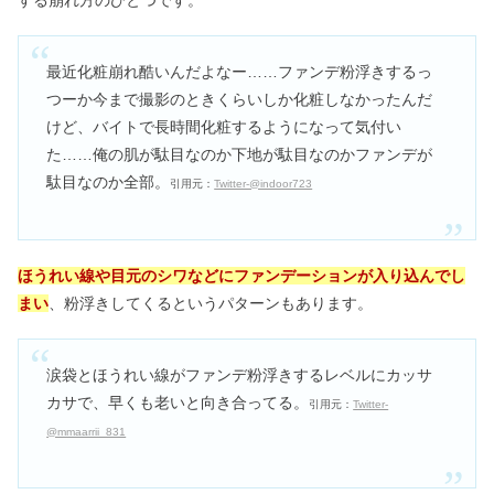
最近化粧崩れ酷いんだよなー……ファンデ粉浮きするっ
つーか今まで撮影のときくらいしか化粧しなかったんだ
けど、バイトで長時間化粧するようになって気付い
た……俺の肌が駄目なのか下地が駄目なのかファンデが
駄目なのか全部。
引用元：
Twitter‐@indoor723
ほうれい線や目元のシワなどにファンデーションが入り込んでし
まい
、粉浮きしてくるというパターンもあります。
涙袋とほうれい線がファンデ粉浮きするレベルにカッサ
カサで、早くも老いと向き合ってる。
引用元：
Twitter‐
@mmaarrii_831