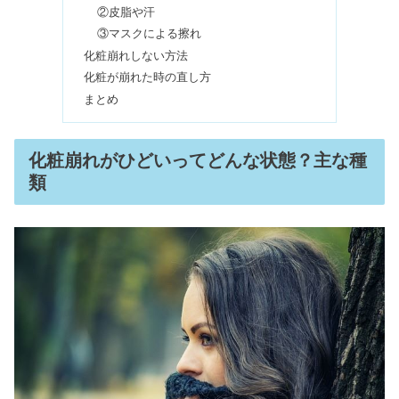
い？嬉しいお礼の例文は？
②皮脂や汗
③マスクによる擦れ
化粧崩れしない方法
ジェントルマックスプロの産毛の効果
化粧が崩れた時の直し方
｜顔脱毛1回・5回はどうなる？
まとめ
明光義塾はやめたほうがいい？料金が
化粧崩れがひどいってどんな状態？主な種
高い口コミ＆ひどい評判は本当？
類
シリカ水のデメリット｜危険&怪し
い？飲んではいけない人も
水素水ブームが無くなった理由｜飲み
始めの症状＆化学式がありえない？
ハンドクリームのプレゼントは嬉しく