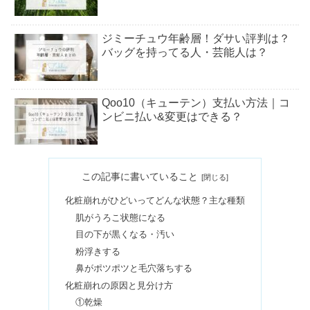
ジミーチュウ年齢層！ダサい評判は？
バッグを持ってる人・芸能人は？
Qoo10（キューテン）支払い方法｜コ
ンビニ払い&変更はできる？
パワーアップバンドはいらない？使い
この記事に書いていること
回しOK？値段・事前購入も
化粧崩れがひどいってどんな状態？主な種類
肌がうろこ状態になる
ボタニストはやばいの口コミ&はげる
目の下が黒くなる・汚い
って本当？種類別のおすすめ
粉浮きする
鼻がポツポツと毛穴落ちする
化粧崩れの原因と見分け方
メルカリの手紙は気持ち悪い・いらな
①乾燥