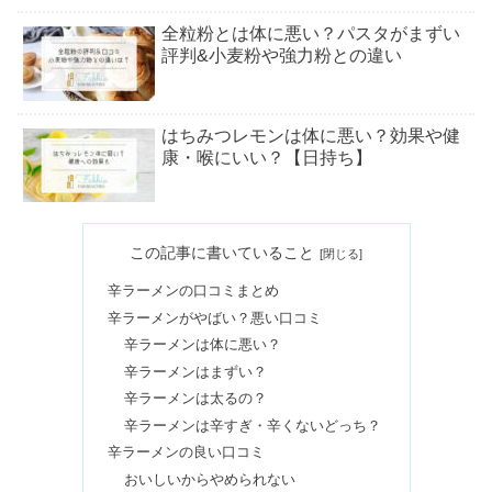
全粒粉とは体に悪い？パスタがまずい
評判&小麦粉や強力粉との違い
はちみつレモンは体に悪い？効果や健
康・喉にいい？【日持ち】
ねこぶだしは体に悪い＆まずい？スー
この記事に書いていること
パーや生協にあるか口コミ調査
辛ラーメンの口コミまとめ
辛ラーメンがやばい？悪い口コミ
無印のアロマは体に悪い？ペンダント
辛ラーメンは体に悪い？
や陣痛の時に使える？
辛ラーメンはまずい？
辛ラーメンは太るの？
辛ラーメンは辛すぎ・辛くないどっち？
モリモリスリムが体に悪い&まずい口
辛ラーメンの良い口コミ
コミは本当？ダイエット効果の評判
おいしいからやめられない