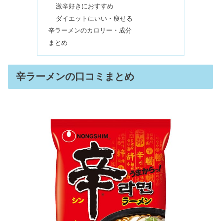
激辛好きにおすすめ
ダイエットにいい・痩せる
メープルシロップは健康に悪い？はち
辛ラーメンのカロリー・成分
みつとの違いやカビの危険性
まとめ
ZONeエナジードリンクがやばい・体
辛ラーメンの口コミまとめ
に悪い？効果や味の口コミも
クリスタルガイザーは体に悪い&やば
いの？販売終了・白キャップまずい？
ヤクルト1000飲みすぎは体に悪い？効
果なし・下痢になる口コミは本当？
こんにゃくゼリー（蒟蒻畑）の食べ過
ぎは危険！太るや便秘＆下痢で体に悪