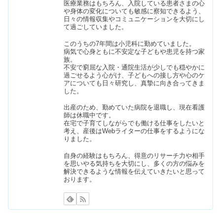
医療業務はもちろん、入院している患者さまの心
魚肉ソーセージは健康に悪い？食べ続
や身体の変化についても敏感に察知できるよう、
けると太るの？賞味期限も
日々の情報収集やコミュニケーションを大切にし
て過ごしていました。
このうちの7年間は小児科に勤めていました。
病気で心身ともに不安定な子どもや患児を持つ家
キンミヤ焼酎・甲類焼酎は体に悪い&
族。
まずい？飲み方・割り方も
不安で窮屈な入院・通院生活が少しでも穏やかに
過ごせるよう心がけ、子どもへの接し方や心のケ
アについても日々研究し、真摯に向き合ってきま
した。
冷凍ブルーベリーは体に悪い？効果・
出産のため、勤めていた病院を退職し、現在看護
食べ方の口コミ｜残留農薬が危険？
師は休職中です。
在宅で子育てしながらでも働ける仕事をしたいと
考え、産後はWebライターの仕事をするようにな
りました。
体に悪い油ランキング｜ひまわり・キ
ャノーラNG？体にいい油とは
自身の経験はもちろん、得意のリサーチ力や相手
を思いやる気持ちを大切にし、多くの方の悩みを
解決できるような情報を伝えていきたいと思って
おります。
こんにゃくゼリー（蒟蒻畑）の食べ過
ぎは危険！太るや便秘＆下痢で体に悪
い？