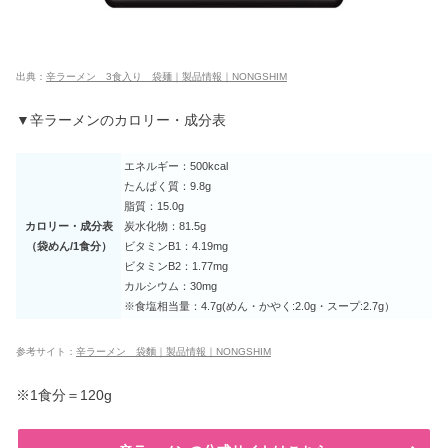
出典：
辛ラーメン 3食入り 袋麺｜製品情報｜NONGSHIM
▼辛ラーメンのカロリー・成分表
エネルギー：500kcal
たんぱく質：9.8g
脂質：15.0g
カロリー・成分表
炭水化物：81.5g
（袋めん/1食分）
ビタミンB1：4.19mg
ビタミンB2：1.77mg
カルシウム：30mg
※食塩相当量：4.7g(めん・かやく:2.0g・スープ:2.7g）
参考サイト：
辛ラーメン 袋麵｜製品情報｜NONGSHIM
※1食分＝120g