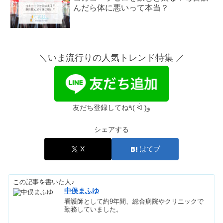
んだら体に悪いって本当？
砂肝は体に悪いがデメリット？下処理
しない&食べ過ぎるとどうなる？
＼いま流行りの人気トレンド特集 ／
パンの消費・賞味期限｜冷凍はいつま
で？カビを食べてしまった対処法も
友だち登録してね٩( ᐛ )و
シェアする
クリスタルガイザーは体に悪い&やば
いの？販売終了・白キャップまずい？
X
はてブ
この記事を書いた人♪
黒ゴマ食べ続けた結果！体に悪い？効
中俣まふゆ
果・栄養&白ゴマの違い
看護師として約9年間、総合病院やクリニックで
勤務していました。