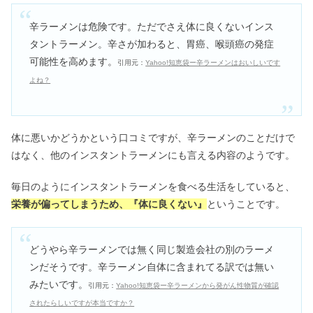
辛ラーメンは危険です。ただでさえ体に良くないインス
タントラーメン。辛さが加わると、胃癌、喉頭癌の発症
可能性を高めます。
引用元：
Yahoo!知恵袋ー辛ラーメンはおいしいです
よね？
体に悪いかどうかという口コミですが、辛ラーメンのことだけで
はなく、他のインスタントラーメンにも言える内容のようです。
毎日のようにインスタントラーメンを食べる生活をしていると、
栄養が偏ってしまうため、『体に良くない』
ということです。
どうやら辛ラーメンでは無く同じ製造会社の別のラーメ
ンだそうです。辛ラーメン自体に含まれてる訳では無い
みたいです。
引用元：
Yahoo!知恵袋ー辛ラーメンから発がん性物質が確認
されたらしいですが本当ですか？