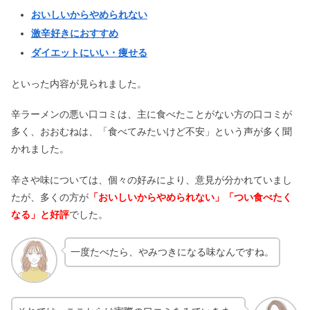
ら飲める？カロリー栄養成分まとめ
おいしいからやめられない
激辛好きにおすすめ
ダイエットにいい・痩せる
冷凍ブルーベリーは体に悪い？効果・
食べ方の口コミ｜残留農薬が危険？
といった内容が見られました。
辛ラーメンの悪い口コミは、主に食べたことがない方の口コミが
豚肉の消費期限｜腐ると臭い？酸っぱ
多く、おおむねは、「食べてみたいけど不安」という声が多く聞
い匂いや変色は大丈夫？
かれました。
辛さや味については、個々の好みにより、意見が分かれていまし
たが、多くの方が
「おいしいからやめられない」「つい食べたく
なる」と好評
でした。
一度たべたら、やみつきになる味なんですね。