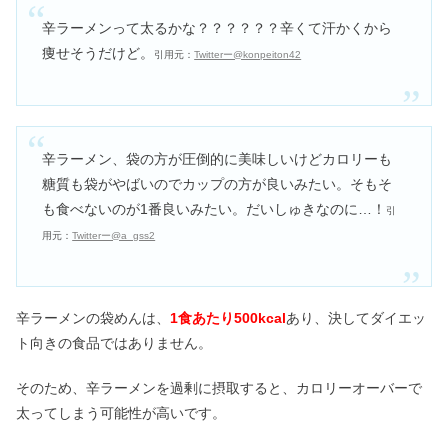
辛ラーメンって太るかな？？？？？？辛くて汗かくから
痩せそうだけど。
引用元：
Twitterー@konpeiton42
辛ラーメン、袋の方が圧倒的に美味しいけどカロリーも
糖質も袋がやばいのでカップの方が良いみたい。そもそ
も食べないのが1番良いみたい。だいしゅきなのに…！
引
用元：
Twitterー@a_gss2
辛ラーメンの袋めんは、
1食あたり500kcal
あり、決してダイエッ
ト向きの食品ではありません。
そのため、辛ラーメンを過剰に摂取すると、カロリーオーバーで
太ってしまう可能性が高いです。