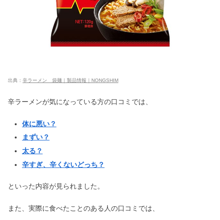
い？
パンの消費・賞味期限｜冷凍はいつま
で？カビを食べてしまった対処法も
チルアウトドリンクは危ない？違法で
出典：
辛ラーメン 袋麺｜製品情報｜NONGSHIM
やばい・体に悪いは本当か調査
辛ラーメンが気になっている方の口コミでは、
体に悪い？
コカコーラゼロを飲むと太る？毎日飲
んだら体に悪いって本当？
まずい？
太る？
辛すぎ、辛くないどっち？
きゅうりの日持ち！腐ると苦い&ぬる
ぬる？白い断面や生は危険なの？
といった内容が見られました。
また、実際に食べたことのある人の口コミでは、
ミロは体に悪い&大人は太る？何歳か