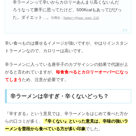
辛ラーメンって辛いからカロリーあんまり高くないんだ
ろうなって勝手に思ってたけど、500Kcalもあってびびっ
た。ダイエット…。
引用元：
Twitterー@star_main_218
辛い食べものは痩せるイメージが強いですが、やはりインスタン
トラーメンなので、カロリーは高いです。
辛ラーメンに入っている唐辛子のカプサイシンの効果で代謝が上
がると言われていますが、
毎食食べるとカロリーオーバーになっ
てしまう
ため、注意が必要です。
辛ラーメンは辛すぎ・辛くないどっち？
『辛すぎる』という意見では、辛ラーメンをはじめて食べた方か
らの口コミが多く、
『辛くない』といった意見は、辛味の強いラ
ーメンを普段から食べている方が多い印象
でした。