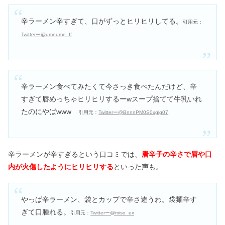
辛ラーメン辛すぎて、口がずっとヒリヒリしてる。
引用元：
Twitterー@umeume_ff
辛ラーメン食べてみたくて今さっき食べたんだけど、辛
すぎて唇めっちゃヒリヒリするーwスープ捨てて牛乳いれ
たのにやばwww
引用元：
Twitterー@BnnnPM0S0xglg07
辛ラーメンが辛すぎるという口コミでは、
唐辛子の辛さで唇や口
内が火傷したようにヒリヒリする
といった声も。
やっぱ辛ラーメン、袋とカップで辛さ違うわ。袋麺辛す
ぎて口腫れる。
引用元：
Twitterー@miso_ex