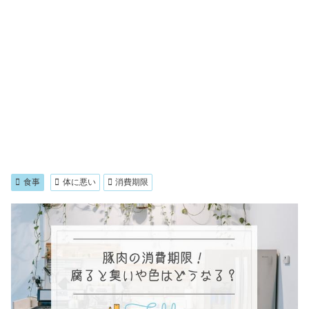
食事
体に悪い
消費期限