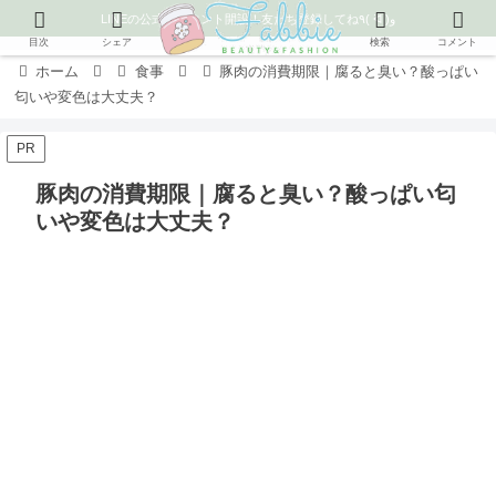
LINEの公式アカウント開設！友だち登録してね٩( ᐛ )و
目次
シェア
検索
コメント
ホーム
食事
豚肉の消費期限｜腐ると臭い？酸っぱい
匂いや変色は大丈夫？
PR
豚肉の消費期限｜腐ると臭い？酸っぱい匂
いや変色は大丈夫？