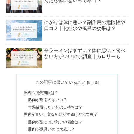
んだら体に悪いって本当？
にがりは体に悪い？副作用の危険性や
口コミ｜化粧水や風呂の効果は？
辛ラーメンはまずい？体に悪い・食べ
ない方がいいのか調査｜カロリーも
モリモリスリムが体に悪い&まずい口
この記事に書いていること
コミは本当？ダイエット効果の評判
豚肉の消費期限は？
豚肉が腐るのはいつ？
ウィダーインゼリーは体に悪い？食事
常温放置したときの日持ちは？
代わりになるの真相&効果
豚肉が臭い！変な匂いがするけど大丈夫？
豚肉が酸っぱい匂いの場合は？
豚肉が獣臭いのは大丈夫？