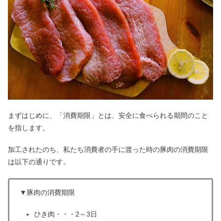
パンの消費・賞味期限｜冷凍はいつま
で？カビを食べてしまった対処法も
メープルシロップは健康に悪い？はち
みつとの違いやカビの危険性
キンミヤ焼酎・甲類焼酎は体に悪い&
まずい？飲み方・割り方も
まずはじめに、「消費期限」とは、安全に食べられる期間のこと
を指します。
はちみつレモンは体に悪い？効果や健
加工されたのち、私たち消費者の手に渡った時の豚肉の消費期限
康・喉にいい？【日持ち】
は以下の通りです。
▼豚肉の消費期限
砂肝は体に悪いがデメリット？下処理
しない&食べ過ぎるとどうなる？
ひき肉・・・2～3日