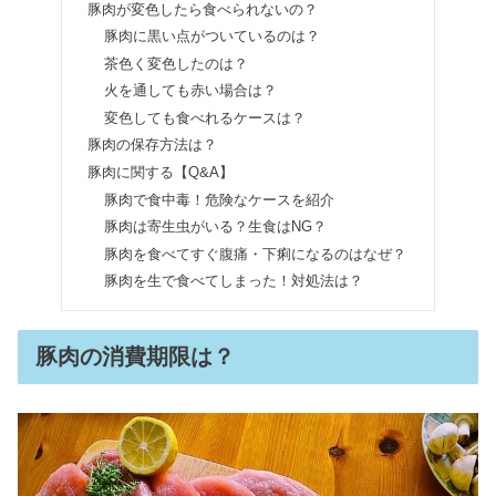
ZONeエナジードリンクがやばい・体
豚肉が変色したら食べられないの？
に悪い？効果や味の口コミも
豚肉に黒い点がついているのは？
茶色く変色したのは？
火を通しても赤い場合は？
クリスタルガイザーは体に悪い&やば
変色しても食べれるケースは？
いの？販売終了・白キャップまずい？
豚肉の保存方法は？
豚肉に関する【Q&A】
豚肉で食中毒！危険なケースを紹介
チルアウトドリンクは危ない？違法で
豚肉は寄生虫がいる？生食はNG？
やばい・体に悪いは本当か調査
豚肉を食べてすぐ腹痛・下痢になるのはなぜ？
豚肉を生で食べてしまった！対処法は？
ミロは体に悪い&大人は太る？何歳か
ら飲める？カロリー栄養成分まとめ
豚肉の消費期限は？
無印のアロマは体に悪い？ペンダント
や陣痛の時に使える？