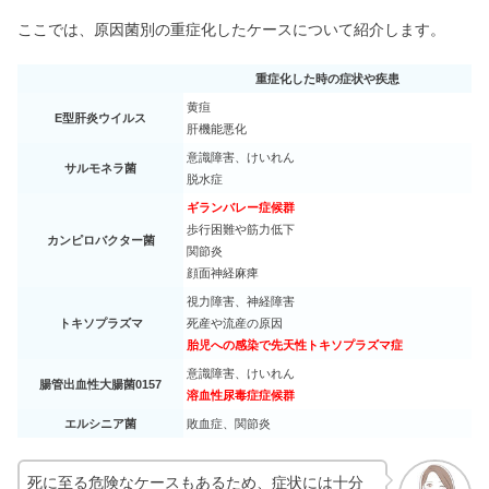
ここでは、原因菌別の重症化したケースについて紹介します。
重症化した時の症状や疾患
黄疸
E型肝炎ウイルス
肝機能悪化
意識障害、けいれん
サルモネラ菌
脱水症
ギランバレー症候群
歩行困難や筋力低下
カンピロバクター菌
関節炎
顔面神経麻痺
視力障害、神経障害
トキソプラズマ
死産や流産の原因
胎児への感染で先天性トキソプラズマ症
意識障害、けいれん
腸管出血性大腸菌0157
溶血性尿毒症症候群
エルシニア菌
敗血症、関節炎
死に至る危険なケースもあるため、症状には十分