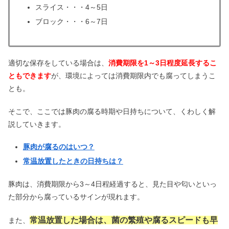
スライス・・・4～5日
チャミスル体に悪い？まずい＆悪酔い
ブロック・・・6～7日
がやばいの？【開け方も】
適切な保存をしている場合は、
消費期限を1～3日程度延長するこ
黒ゴマ食べ続けた結果！体に悪い？効
ともできます
が、環境によっては消費期限内でも腐ってしまうこ
果・栄養&白ゴマの違い
とも。
そこで、ここでは豚肉の腐る時期や日持ちについて、くわしく解
ヤクルト1000飲みすぎは体に悪い？効
説していきます。
果なし・下痢になる口コミは本当？
豚肉が腐るのはいつ？
常温放置したときの日持ちは？
豚肉は、消費期限から3～4日程経過すると、見た目や匂いといっ
た部分から腐っているサインが現れます。
常温放置した場合は、菌の繁殖や腐るスピードも早
また、